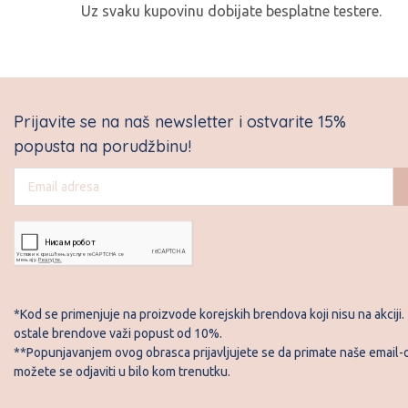
Uz svaku kupovinu dobijate besplatne testere.
A
Prijavite se na naš newsletter i ostvarite 15%
popusta na porudžbinu!
*Kod se primenjuje na proizvode korejskih brendova koji nisu na akciji.
ostale brendove važi popust od 10%.
**Popunjavanjem ovog obrasca prijavljujete se da primate naše email-o
možete se odjaviti u bilo kom trenutku.