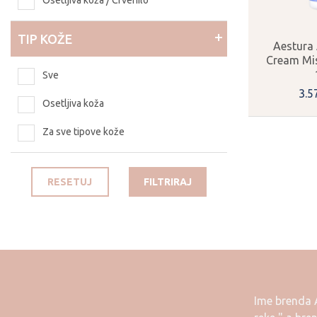
Osetljiva koža / Crvenilo
TIP KOŽE
Aestura 
Cream Mis
Sve
3.5
Osetljiva koža
Za sve tipove kože
RESETUJ
FILTRIRAJ
Ime brenda A