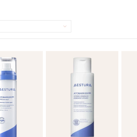
THE LAB BY
PURCELL
BLANC DOUX
PURITO SEOUL
TIRTIR
PYUNKANG YUL
TOCOBO
REAL BARRIER
TORRIDEN
ROM&ND
TOVEGAN
ROUND LAB
VT COSMETICS
ROVECTIN
YUNJAC
SEAPURI
WELLAGE