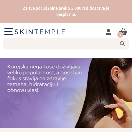
Za sve porudžbine preko 5.000 rsd dostava je
besplatna.
0