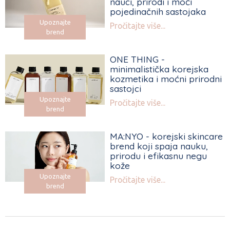
nauci, prirodi i moći
pojedinačnih sastojaka
Upoznajte
Pročitajte više...
brend
ONE THING -
minimalistička korejska
kozmetika i moćni prirodni
sastojci
Upoznajte
Pročitajte više...
brend
MA:NYO - korejski skincare
brend koji spaja nauku,
prirodu i efikasnu negu
kože
Upoznajte
Pročitajte više...
brend