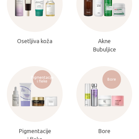
Osetljiva koža
Akne
Bubuljice
Pigmentacije
Bore
i fleke
Pigmentacije
Bore