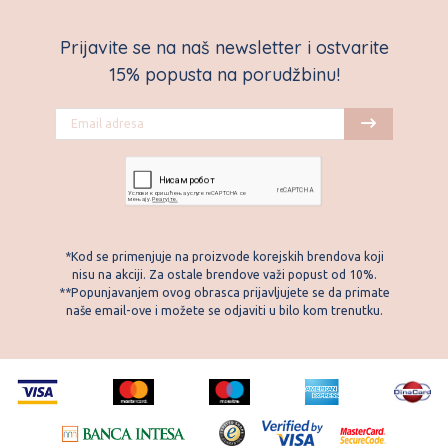
Prijavite se na naš newsletter i ostvarite
15% popusta na porudžbinu!
*Kod se primenjuje na proizvode korejskih brendova koji
nisu na akciji. Za ostale brendove važi popust od 10%.
**Popunjavanjem ovog obrasca prijavljujete se da primate
naše email-ove i možete se odjaviti u bilo kom trenutku.