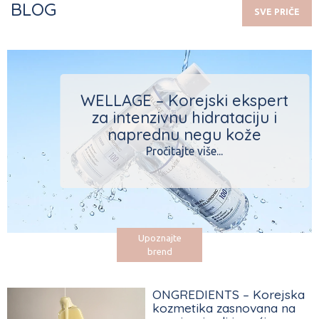
BLOG
SVE PRIČE
WELLAGE – Korejski ekspert
za intenzivnu hidrataciju i
naprednu negu kože
Pročitajte više...
Upoznajte
brend
ONGREDIENTS – Korejska
kozmetika zasnovana na