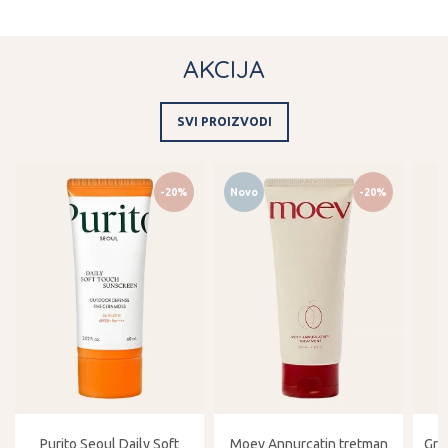
AKCIJA
SVI PROIZVODI
-20%
Novo
-20%
Purito Seoul Daily Soft
Moev Annurcatin tretman
Gro