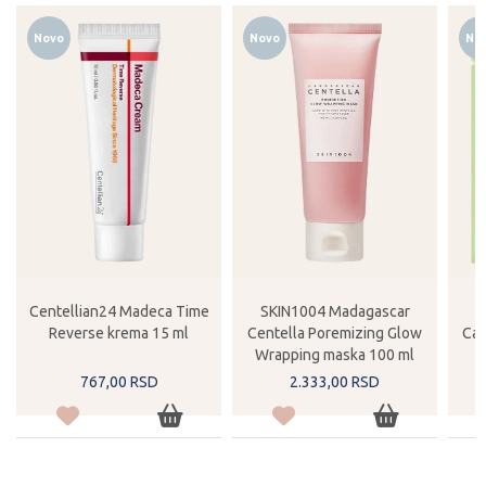
Novo
Novo
No
Centellian24 Madeca Time
SKIN1004 Madagascar
Reverse krema 15 ml
Centella Poremizing Glow
Cal
Wrapping maska 100 ml
767,
00
RSD
2.333,
00
RSD