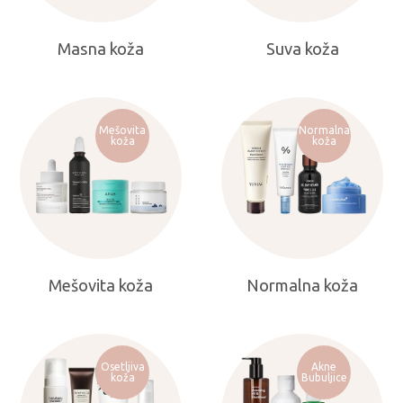
Masna koža
Suva koža
Mešovita
Normalna
koža
koža
Mešovita koža
Normalna koža
Osetljiva
Akne
koža
Bubuljice