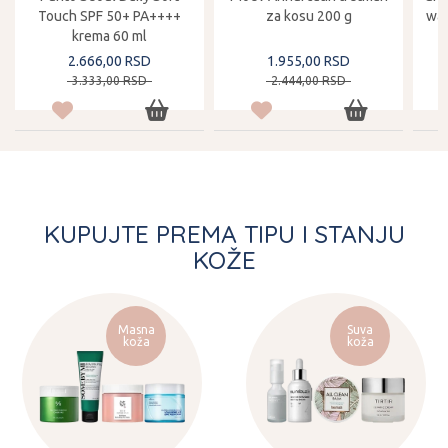
Touch SPF 50+ PA++++
za kosu 200 g
was
krema 60 ml
2.666,
00
RSD
1.955,
00
RSD
3.333,
00
RSD
2.444,
00
RSD
KUPUJTE PREMA TIPU I STANJU
KOŽE
Masna
Suva
koža
koža