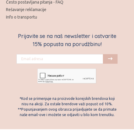
Često postavljana pitanja - FAQ
Rešavanje reklamacije
Info o transportu
Prijavite se na naš newsletter i ostvarite
15% popusta na porudžbinu!
*Kod se primenjuje na proizvode korejskih brendova koji
nisu na akciji. Za ostale brendove važi popust od 10%.
**Popunjavanjem ovog obrasca prijavljujete se da primate
naše email-ove i možete se odjaviti u bilo kom trenutku.