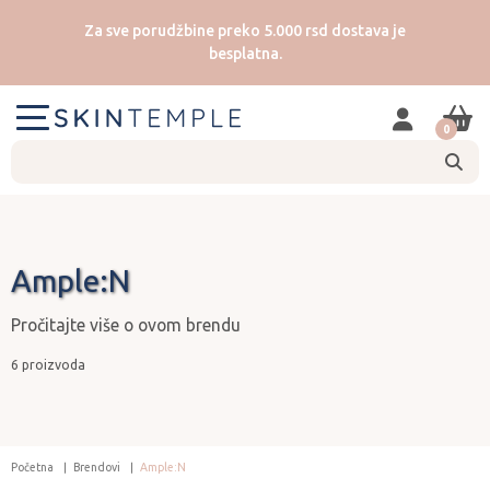
Za sve porudžbine preko 5.000 rsd dostava je
besplatna.
0
Ample:N
Pročitajte više o ovom brendu
6 proizvoda
Početna
Brendovi
Ample:N