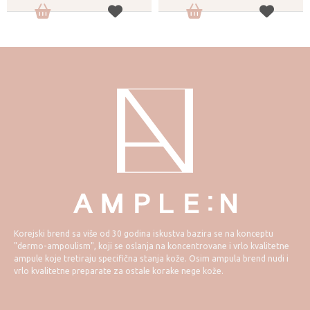
Korejski brend sa više od 30 godina iskustva bazira se na konceptu
"dermo-ampoulism", koji se oslanja na koncentrovane i vrlo kvalitetne
ampule koje tretiraju specifična stanja kože. Osim ampula brend nudi i
vrlo kvalitetne preparate za ostale korake nege kože.