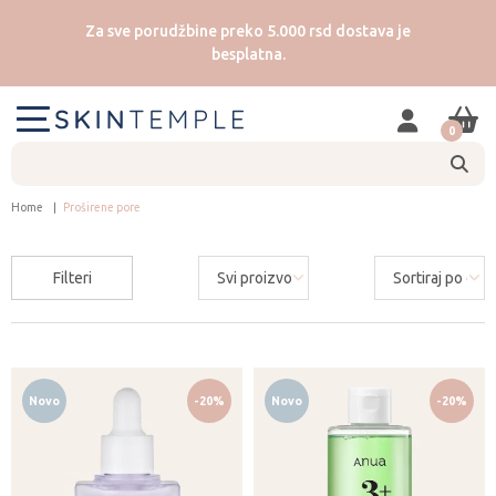
Za sve porudžbine preko 5.000 rsd dostava je
besplatna.
0
Home
Proširene pore
Filteri
Novo
-20%
Novo
-20%