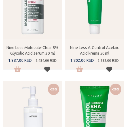
Nine Less Molecule-Clear 5%
Nine Less A‑Control Azelaic
Glycolic Acid serum 30 ml
Acid krema 50 ml
1.987,
00
RSD
1.802,
00
RSD
2.484,
00
RSD
2.252,
00
RSD
-20%
-20%