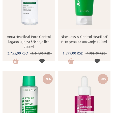
Anua Heartleaf Pore Control
Nine Less A-Control Heartleaf
lagano ulje za čišćenje lica
BHA pena za umivanje 120 ml
200 ml
2.755,
00
RSD
1.599,
00
RSD
3.444,
00
RSD
1.999,
00
RSD
-20%
-20%