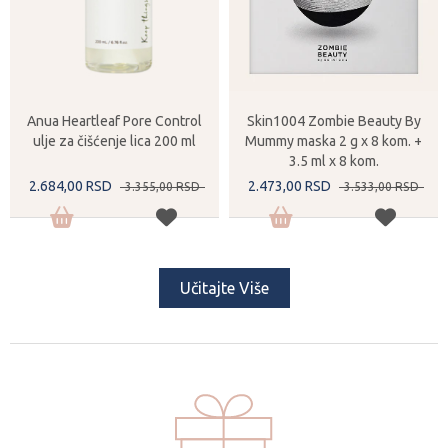
Anua Heartleaf Pore Control
Skin1004 Zombie Beauty By
ulje za čišćenje lica 200 ml
Mummy maska 2 g x 8 kom. +
3.5 ml x 8 kom.
2.684,
00
RSD
2.473,
00
RSD
3.355,
00
RSD
3.533,
00
RSD
Učitajte Više