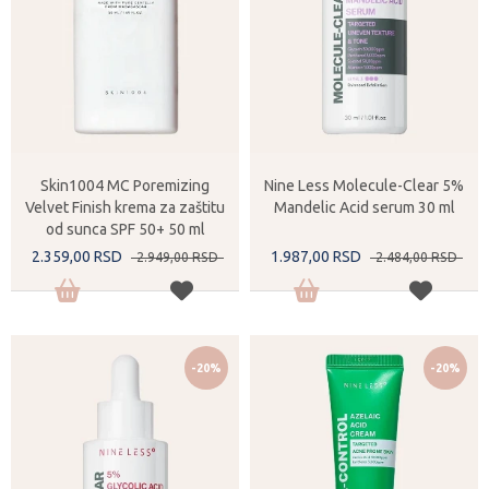
Skin1004 MC Poremizing
Nine Less Molecule-Clear 5%
Velvet Finish krema za zaštitu
Mandelic Acid serum 30 ml
od sunca SPF 50+ 50 ml
2.359,
00
RSD
1.987,
00
RSD
2.949,
00
RSD
2.484,
00
RSD
-20%
-20%