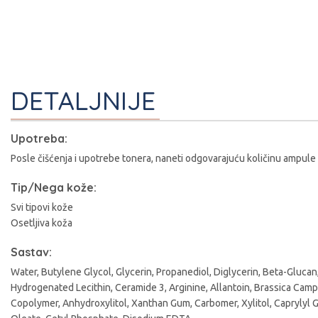
DETALJNIJE
Upotreba:
Posle čišćenja i upotrebe tonera, naneti odgovarajuću količinu ampule n
Tip/Nega kože:
Svi tipovi kože
Osetljiva koža
Sastav:
I
Water, Butylene Glycol, Glycerin, Propanediol, Diglycerin, Beta-Gluca
Hydrogenated Lecithin, Ceramide 3, Arginine, Allantoin, Brassica Cam
Copolymer, Anhydroxylitol, Xanthan Gum, Carbomer, Xylitol, Caprylyl G