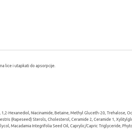
a lice i utapkati do apsorpcije.
n, 1,2-Hexanediol, Niacinamide, Betaine, Methyl Gluceth-20, Trehalose, O
pestris (Rapeseed) Sterols, Cholesterol, Ceramide 2, Ceramide 1, Xylityl
lycol, Macadamia Integrifolia Seed Oil, Caprylic/Capric Triglyceride, Ph