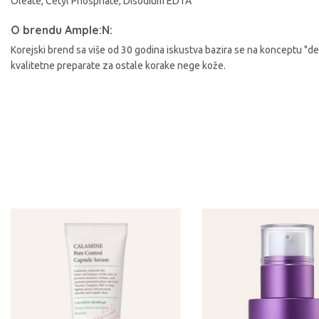
Oleate, Cetyl Phosphate, Disodium EDTA
A
O brendu Ample:N:
Korejski brend sa više od 30 godina iskustva bazira se na konceptu "de
kvalitetne preparate za ostale korake nege kože.