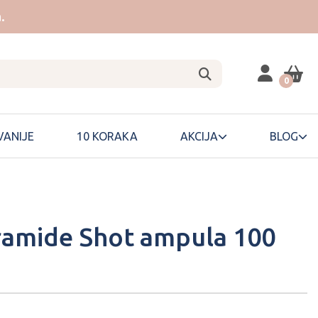
.
0
ANIJE
10 KORAKA
AKCIJA
BLOG
amide Shot ampula 100