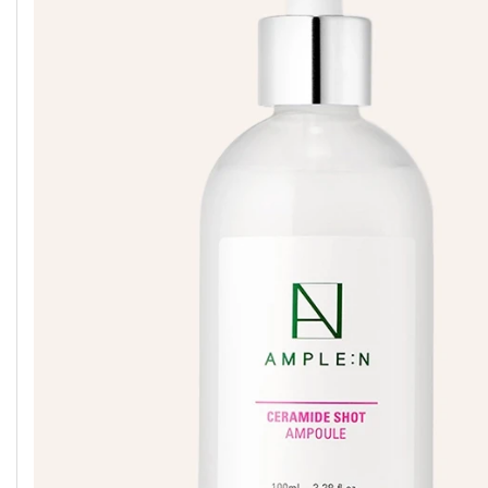
G9SKIN
IUNIK
MEDICUBE
GEEK &
IZEZE
MELIXIR
GORGEOUS
GOODAL
JUMISO
MOEV
GROWUS
KAINE
MISSHA
HANSKIN
KLAVUU
MIXSOON
HARUHARU
K-SECRET
NACIFIC
WONDER
SEOUL 1988
HEIMISH
KUNDAL
NERDS
HEVEBLUE
LABUTE
NINE LESS