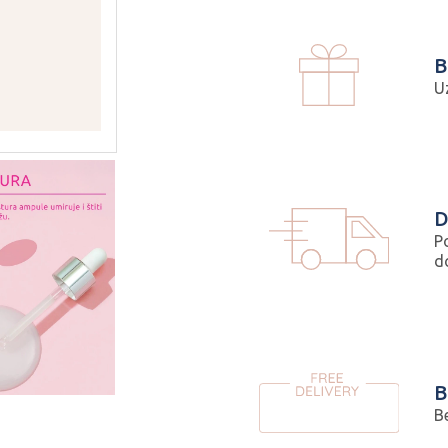
B
U
D
P
d
B
B