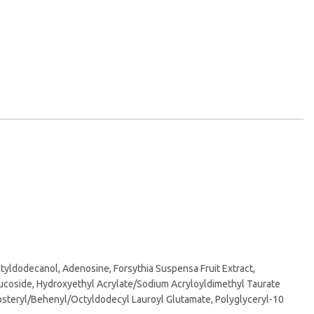
ctyldodecanol, Adenosine, Forsythia Suspensa Fruit Extract,
glucoside, Hydroxyethyl Acrylate/Sodium Acryloyldimethyl Taurate
ytosteryl/Behenyl/Octyldodecyl Lauroyl Glutamate, Polyglyceryl-10