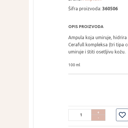
THE LAB BY
PURCELL
BLANC DOUX
Šifra proizvoda:
360506
PURITO SEOUL
TIRTIR
PYUNKANG YUL
TOCOBO
OPIS PROIZVODA
REAL BARRIER
TORRIDEN
Ampula koja umiruje, hidrira
ROM&ND
TOVEGAN
Cerafull kompleksa (tri tipa 
ROUND LAB
VT COSMETICS
umiruje i štiti osetljivu kožu.
ROVECTIN
YUNJAC
100 ml
SEAPURI
WELLAGE
+
-