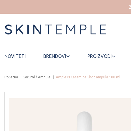
NOVITETI
BRENDOVI
PROIZVODI
Početna
Serumi / Ampule
Ample:N Ceramide Shot ampula 100 ml
HOUSE OF
ELROEL
LANEIGE
DOHWA
ESSELLO
HYAAH
LUVUM
ETUDE HOUSE
ILLIYOON
MAMONDE
FWEE
INNISFREE
MANYO
FATION
ISNTREE
MARY&MAY