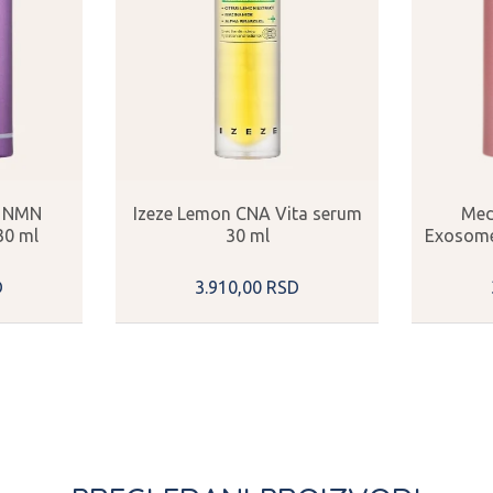
l NMN
Izeze Lemon CNA Vita serum
Med
30 ml
30 ml
Exosome
D
3.910,
00
RSD