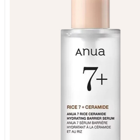
G9SKIN
IUNIK
MEDICUBE
GEEK &
IZEZE
MELIXIR
GORGEOUS
GOODAL
JUMISO
MOEV
GROWUS
KAINE
MISSHA
HANSKIN
KLAVUU
MIXSOON
HARUHARU
K-SECRET
NACIFIC
WONDER
SEOUL 1988
HEIMISH
KUNDAL
NERDS
HEVEBLUE
LABUTE
NINE LESS