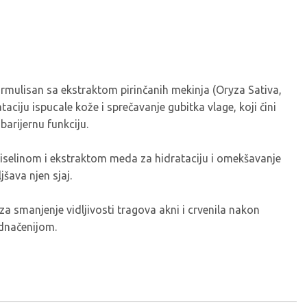
formulisan sa ekstraktom pirinčanih mekinja (Oryza Sativa,
taciju ispucale kože i sprečavanje gubitka vlage, koji čini
barijernu funkciju.
iselinom i ekstraktom meda za hidrataciju i omekšavanje
šava njen sjaj.
a smanjenje vidljivosti tragova akni i crvenila nakon
ednačenijom.