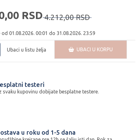
0,
00
RSD
4.212,
00
RSD
e od 01.08.2026. 00:01 do 31.08.2026. 23:59
UBACI U KORPU
Ubaci u listu želja
esplatni testeri
z svaku kupovinu dobijate besplatne testere.
ostava u roku od 1-5 dana
orudžbine kreirane pre 12h se šalju isti dan. Rok za