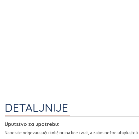
DETALJNIJE
I
Uputstvo za upotrebu:
Nanesite odgovarajuću količinu na lice i vrat, a zatim nežno utapkajte k