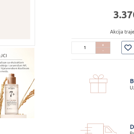
3.37
Akcija traj
+
-
B
U
D
P