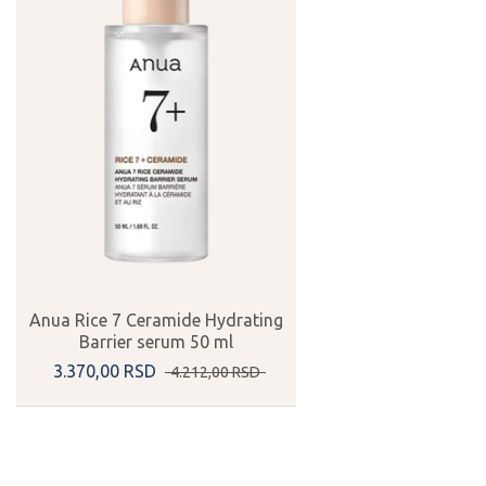
Anua Rice 7 Ceramide Hydrating
Barrier serum 50 ml
3.370,
00
RSD
4.212,
00
RSD