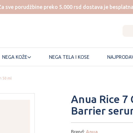
Za sve porudžbine preko 5.000 rsd dostava je besplatna
NEGA KOŽE
NEGA TELA I KOSE
NAJPRODAV
m 50 ml
NUMBUZIN
SKIN1004
Anua Rice 7
ONE THING
SKINFOOD
Barrier seru
ONGREDIENTS
SKINTEMPLE
PEM DELIAN
SOME BY MI
SUNGBOON
PERIPERA
EDITOR
Brend:
Anua