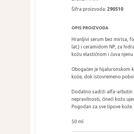
THE LAB BY
PURCELL
BLANC DOUX
Šifra proizvoda:
290510
PURITO SEOUL
TIRTIR
PYUNKANG YUL
TOCOBO
OPIS PROIZVODA
REAL BARRIER
TORRIDEN
Hranljivi serum bez mirisa, 
ROM&ND
TOVEGAN
lat.) i ceramidom NP, za hidra
ROUND LAB
VT COSMETICS
kožu elastičnom i čuva njenu 
ROVECTIN
YUNJAC
Obogaćen je hijaluronskom k
SEAPURI
WELLAGE
kože, dok istovremeno pobolj
Dodatno sadrži alfa-arbutin z
nepravilnosti, čineći kožu uj
Pogodan za sve tipove kože.
50 ml