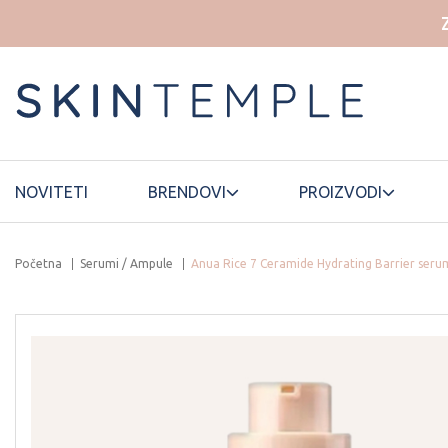
NOVITETI
BRENDOVI
PROIZVODI
Početna
Serumi / Ampule
Anua Rice 7 Ceramide Hydrating Barrier seru
HOUSE OF
ELROEL
LANEIGE
DOHWA
ESSELLO
HYAAH
LUVUM
ETUDE HOUSE
ILLIYOON
MAMONDE
FWEE
INNISFREE
MANYO
FATION
ISNTREE
MARY&MAY