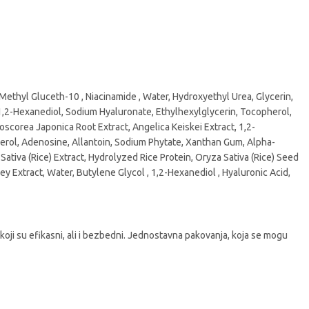
 Methyl Gluceth-10 , Niacinamide , Water, Hydroxyethyl Urea, Glycerin,
 1,2-Hexanediol, Sodium Hyaluronate, Ethylhexylglycerin, Tocopherol,
oscorea Japonica Root Extract, Angelica Keiskei Extract, 1,2-
herol, Adenosine, Allantoin, Sodium Phytate, Xanthan Gum, Alpha-
Sativa (Rice) Extract, Hydrolyzed Rice Protein, Oryza Sativa (Rice) Seed
y Extract, Water, Butylene Glycol , 1,2-Hexanediol , Hyaluronic Acid,
koji su efikasni, ali i bezbedni. Jednostavna pakovanja, koja se mogu