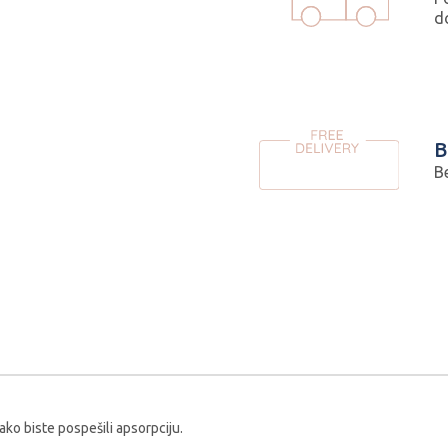
d
B
B
ako biste pospešili apsorpciju.