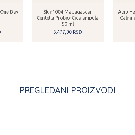
 One Day
Skin1004 Madagascar
Abib He
Centella Probio-Cica ampula
Calmin
50 ml
D
3.477,
00
RSD
PREGLEDANI PROIZVODI