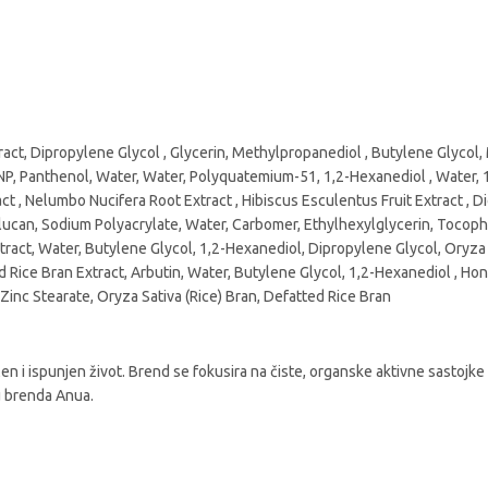
tract, Dipropylene Glycol , Glycerin, Methylpropanediol , Butylene Glycol,
 NP, Panthenol, Water, Water, Polyquatemium-51, 1,2-Hexanediol , Water,
t , Nelumbo Nucifera Root Extract , Hibiscus Esculentus Fruit Extract , Di
Glucan, Sodium Polyacrylate, Water, Carbomer, Ethylhexylglycerin, Tocop
tract, Water, Butylene Glycol, 1,2-Hexanediol, Dipropylene Glycol, Oryza 
 Rice Bran Extract, Arbutin, Water, Butylene Glycol, 1,2-Hexanediol , Hone
Zinc Stearate, Oryza Sativa (Rice) Bran, Defatted Rice Bran
n i ispunjen život. Brend se fokusira na čiste, organske aktivne sastojke 
su brenda Anua.