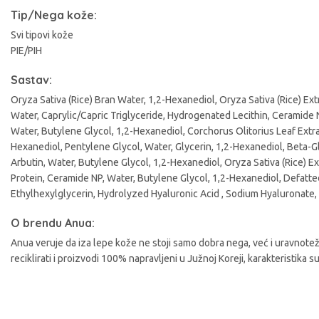
Tip/Nega kože:
A
Svi tipovi kože
PIE/PIH
Sastav:
Oryza Sativa (Rice) Bran Water, 1,2-Hexanediol, Oryza Sativa (Rice) Ex
Water, Caprylic/Capric Triglyceride, Hydrogenated Lecithin, Ceramide
Water, Butylene Glycol, 1,2-Hexanediol, Corchorus Olitorius Leaf Extrac
Hexanediol, Pentylene Glycol, Water, Glycerin, 1,2-Hexanediol, Beta-
Arbutin, Water, Butylene Glycol, 1,2-Hexanediol, Oryza Sativa (Rice) Ex
Protein, Ceramide NP, Water, Butylene Glycol, 1,2-Hexanediol, Defatted
Ethylhexylglycerin, Hydrolyzed Hyaluronic Acid , Sodium Hyaluronate, 
O brendu Anua:
Anua veruje da iza lepe kože ne stoji samo dobra nega, već i uravnoteže
reciklirati i proizvodi 100% napravljeni u Južnoj Koreji, karakteristika 