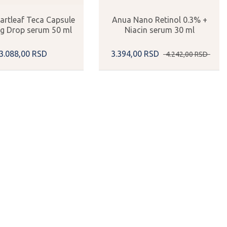
artleaf Teca Capsule
Anua Nano Retinol 0.3% +
g Drop serum 50 ml
Niacin serum 30 ml
3.088,
00
RSD
3.394,
00
RSD
4.242,
00
RSD