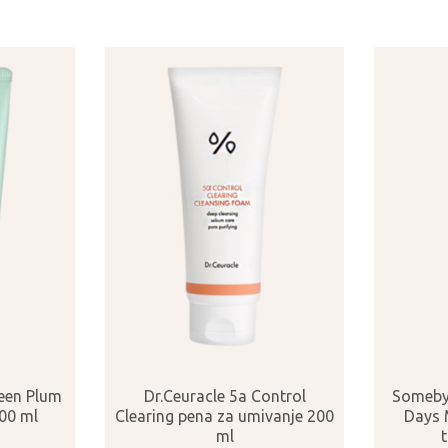
een Plum
Dr.Ceuracle 5a Control
Someby
100 ml
Clearing pena za umivanje 200
Days M
ml
t