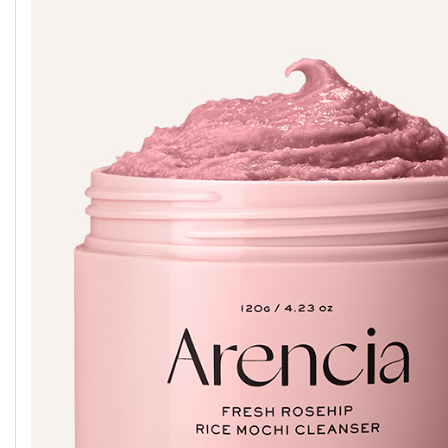
G9SKIN
IUNIK
MEDICUBE
GEEK &
IZEZE
MELIXIR
GORGEOUS
GOODAL
JUMISO
MOEV
GROWUS
KAINE
MISSHA
HANSKIN
KLAVUU
MIXSOON
HARUHARU
K-SECRET
NACIFIC
WONDER
SEOUL 1988
HEIMISH
KUNDAL
NERDS
HEVEBLUE
LABUTE
NINE LESS