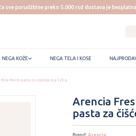
Za sve porudžbine preko 5.000 rsd dostava je besplatna
NEGA KOŽE
NEGA TELA I KOSE
NAJPRODAV
 Rice Mochi pasta za čišćenje lica 120 g
NUMBUZIN
SKIN1004
Arencia Fres
ONE THING
SKINFOOD
pasta za čišć
ONGREDIENTS
SKINTEMPLE
PEM DELIAN
SOME BY MI
SUNGBOON
PERIPERA
EDITOR
Brend:
Arencia