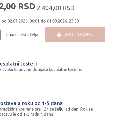
2,
00
RSD
2.404,
00
RSD
e od 02.07.2026. 00:01 do 01.09.2026. 23:59
UBACI U KORPU
Ubaci u listu želja
esplatni testeri
z svaku kupovinu dobijate besplatne testere.
ostava u roku od 1-5 dana
orudžbine kreirane pre 12h se šalju isti dan. Rok za
ostavu je od 1-5 radnih dana.