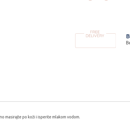
B
B
no masirajte po koži i isperite mlakom vodom.