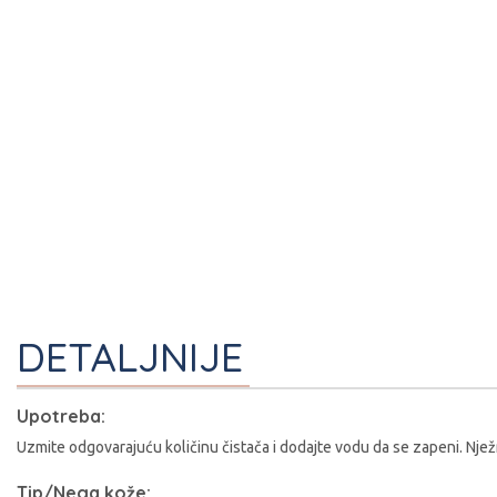
DETALJNIJE
I
Upotreba:
Uzmite odgovarajuću količinu čistača i dodajte vodu da se zapeni. Njež
Tip/Nega kože: