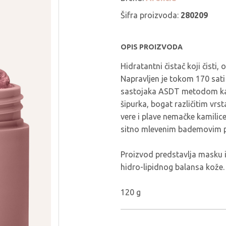
THE LAB BY
PURCELL
BLANC DOUX
Šifra proizvoda:
280209
PURITO SEOUL
TIRTIR
PYUNKANG YUL
TOCOBO
OPIS PROIZVODA
REAL BARRIER
TORRIDEN
Hidratantni čistač koji čisti,
ROM&ND
TOVEGAN
Napravljen je tokom 170 sati 
ROUND LAB
VT COSMETICS
sastojaka ASDT metodom kako 
ROVECTIN
YUNJAC
šipurka, bogat različitim vrs
vere i plave nemačke kamilice
SEAPURI
WELLAGE
sitno mlevenim bademovim pr
Proizvod predstavlja masku 
hidro-lipidnog balansa kože
120 g