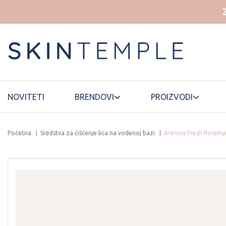
NOVITETI
BRENDOVI
PROIZVODI
Početna
Sredstva za čišćenje lica na vodenoj bazi
Arencia Fresh Rosehip
HOUSE OF
ELROEL
LANEIGE
DOHWA
ESSELLO
HYAAH
LUVUM
ETUDE HOUSE
ILLIYOON
MAMONDE
FWEE
INNISFREE
MANYO
FATION
ISNTREE
MARY&MAY