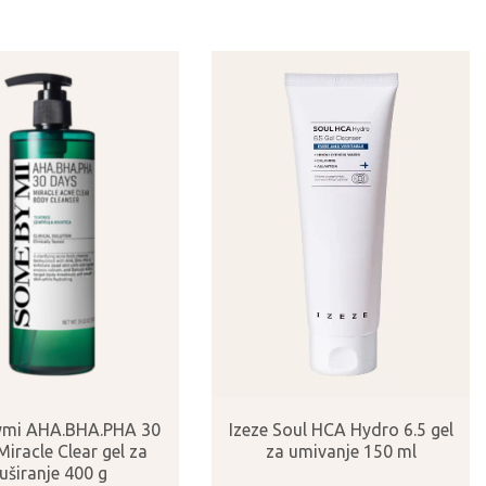
mi AHA.BHA.PHA 30
Izeze Soul HCA Hydro 6.5 gel
iracle Clear gel za
za umivanje 150 ml
uširanje 400 g