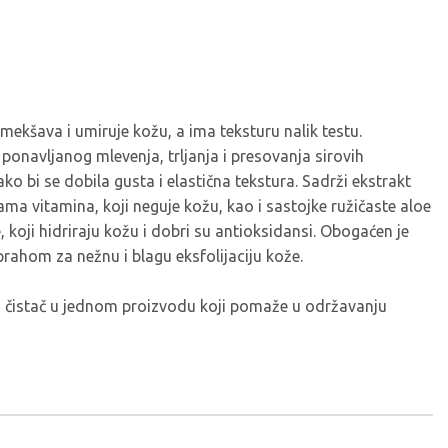
 omekšava i umiruje kožu, a ima teksturu nalik testu.
ponavljanog mlevenja, trljanja i presovanja sirovih
bi se dobila gusta i elastična tekstura. Sadrži ekstrakt
tama vitamina, koji neguje kožu, kao i sastojke ružičaste aloe
, koji hidriraju kožu i dobri su antioksidansi. Obogaćen je
ahom za nežnu i blagu eksfolijaciju kože.
i čistač u jednom proizvodu koji pomaže u održavanju
.