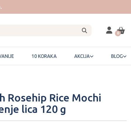
.
0
ANIJE
10 KORAKA
AKCIJA
BLOG
h Rosehip Rice Mochi
enje lica 120 g