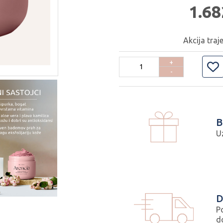
1.68
Akcija traj
+
-
B
U
D
P
d