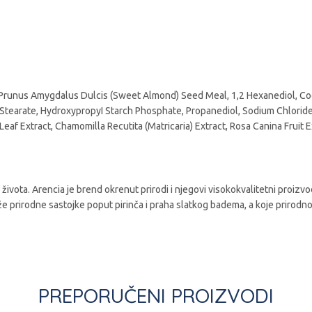
, Prunus Amygdalus Dulcis (Sweet Almond) Seed Meal, 1,2 Hexanediol, Co
l Stearate, HydroxypropyI Starch Phosphate, Propanediol, Sodium Chloride,
Leaf Extract, Chamomilla Recutita (Matricaria) Extract, Rosa Canina Frui
in života. Arencia je brend okrenut prirodi i njegovi visokokvalitetni pr
rže prirodne sastojke poput pirinča i praha slatkog badema, a koje prirodno
PREPORUČENI PROIZVODI