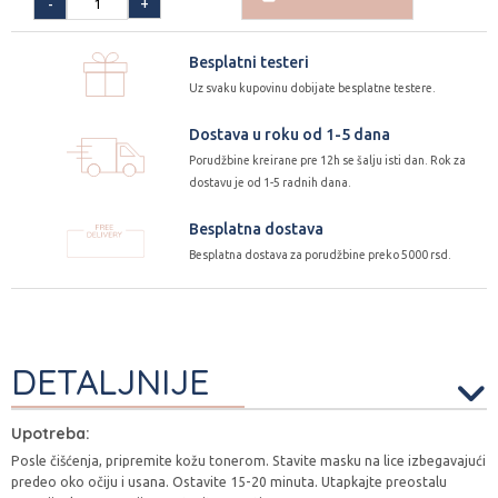
+
-
Besplatni testeri
Uz svaku kupovinu dobijate besplatne testere.
Dostava u roku od 1-5 dana
Porudžbine kreirane pre 12h se šalju isti dan. Rok za
dostavu je od 1-5 radnih dana.
Besplatna dostava
Besplatna dostava za porudžbine preko 5000 rsd.
DETALJNIJE
Upotreba:
Posle čišćenja, pripremite kožu tonerom. Stavite masku na lice izbegavajući
predeo oko očiju i usana. Ostavite 15-20 minuta. Utapkajte preostalu