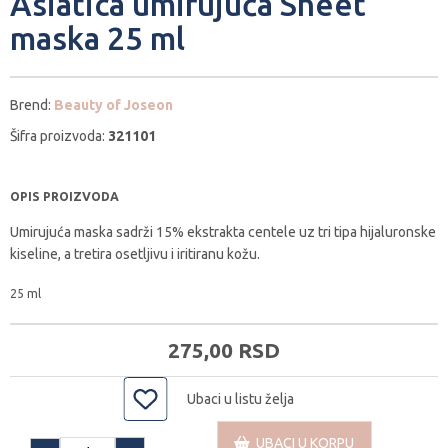
Asiatica umirujuća Sheet
maska 25 ml
Brend:
Beauty of Joseon
Šifra proizvoda:
321101
OPIS PROIZVODA
Umirujuća maska sadrži 15% ekstrakta centele uz tri tipa hijaluronske
kiseline, a tretira osetljivu i iritiranu kožu.
25 ml
275,
00
RSD
Ubaci u listu želja
UBACI U KORPU