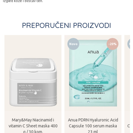
izgled kože i blistav ten.
PREPORUČENI PROIZVODI
Novo
-20%
N
Mary&May Niacinamid i
Anua PDRN Hyaluronic Acid
O
vitamin C Sheet maska 400
Capsule 100 serum maska
Ca
g / 30 kom.
23 ml