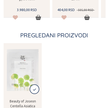
3.980,
00
RSD
404,
00
RSD
3
505,
00
RSD
PREGLEDANI PROIZVODI
Beauty of Joseon
Centella Asiatica