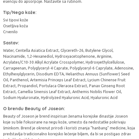
esenciju do apsorpcije. Nastavite sa rutinom.
Tip/Nega kože:
Svi tipovi kože
Osetljiva koža
Crvenilo
Sastav:
Water, Centella Asiatica Extract, Glycereth-26, Butylene Glycol,
Niacinamide, 1,2-Hexanediol, Hydroxyacetophenone, Arginine,
Acrylates/C10-30 Alkyl Acrylate Crosspolymer, Hydroxyethylcellulose,
Carrageenan, Polyglyceryl-4 Caprate, Polyglyceryl-6 Caprylate, Adenosine,
Ethylhexylglycerin, Disodium EDTA, Helianthus Annuus (Sunflower) Seed
Oil, Panthenol, Artemisia Princeps Leaf Extract, Lycium Chinense Fruit
Extract, Propandiol, Portulaca Oleracea Extract, Panax Ginseng Root
Extract, Camellia Sinensis Leaf Extract, Anthemis Nobilis Flower Oil,
Sodium Hyaluronate, Hydrolyzed Hyaluronic Acid, Hyaluronic Acid
O brendu Beauty of Joseon:
Beauty of Joseon je brend inspirisan ženama korejske dinastije Joseon
koje su bile fokusirane na negu kože, umesto da nedostatke pokrivaju
šminkom. Brend je okrenut prirodi i koristi znanja "hanbang" medicine, koja
predstavlja tradicionalno korejsko lečenje biljem, da bi se postigao zdrav