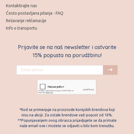
Kontaktirajte nas
Često postavljana pitanja - FAQ
Rešavanje reklamacije
Info o transportu
Prijavite se na naš newsletter i ostvarite
15% popusta na porudžbinu!
*Kod se primenjuje na proizvode korejskih brendova koji
nisu na akciji. Za ostale brendove važi popust od 10%.
**Popunjavanjem ovog obrasca prijavljujete se da primate
naše email-ove i možete se odjaviti u bilo kom trenutku.