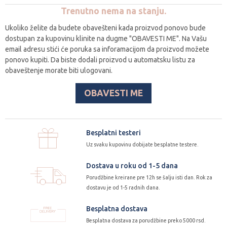
Trenutno nema na stanju.
Ukoliko želite da budete obavešteni kada proizvod ponovo bude
dostupan za kupovinu klinite na dugme "OBAVESTI ME". Na Vašu
email adresu stići će poruka sa inforamacijom da proizvod možete
ponovo kupiti. Da biste dodali proizvod u automatsku listu za
obaveštenje morate biti ulogovani.
OBAVESTI ME
Besplatni testeri
Uz svaku kupovinu dobijate besplatne testere.
Dostava u roku od 1-5 dana
Porudžbine kreirane pre 12h se šalju isti dan. Rok za
dostavu je od 1-5 radnih dana.
Besplatna dostava
Besplatna dostava za porudžbine preko 5000 rsd.