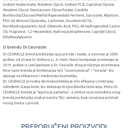
Sodium Hyaluronate, Butylene Glycol, Sodium PCA, Capryloyl Glycine,
Hexylene Glycol, Dipotassium Glycyrrhizate, Candida
Bombicola/Glucose/Methyl Rapeseedate Ferment, Sarcosine, Allantoin,
PEG-60 Almond Glycerides, Carbomer, Disodium EDTA,
Nordihydroguaiaretic Acid, Oleanolic Acid, PEG-40 Hydrogenated Castor
Oil, Fragrance, 1,2-Hexanediol, Hydroxyacetophenone, Caprylyl Glycol,
Ethylhexylglycerin
O brendu Dr.Ceuracle:
Dr.CEURACLE brend predstavlja spoj prirode i nauke, a osnovan je 2000.
godine, od strane tri doktora Li, Ji i Ham. Naziv kompanije promenjen je
2019. godine iz LeeGeeHaam u Dr. Ceuracle zbog proširenja asortimana.
Novi naziv brenda je kombinacija reči "cosmoceutical" i "miracle" što
ukazuje na efikasnost i medicinsku kozmetiku.
Dr. CEURACLE prirodna dermokozmetika je vrlo efikasna u tretiranju
određenih stanja kože, što dokazuju brojna klinička testiranja. Moto Dr.
CEURACLE brenda je "lepota je pametna", a simbol na proizvodima ovog
brenda predstavlja znak procenta (%) i semena, koje označava početak
novog života u prirodi.
PREPORUČENI PROIZVODI