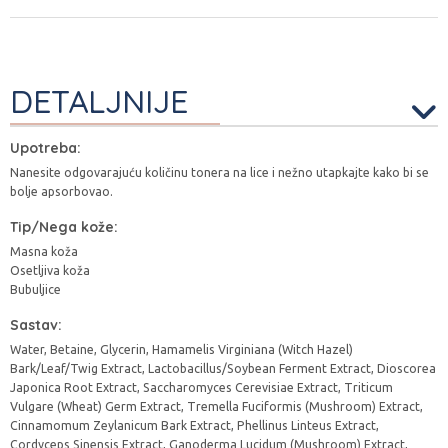
DETALJNIJE
Upotreba:
Nanesite odgovarajuću količinu tonera na lice i nežno utapkajte kako bi se
bolje apsorbovao.
Tip/Nega kože:
Masna koža
Osetljiva koža
Bubuljice
Sastav:
Water, Betaine, Glycerin, Hamamelis Virginiana (Witch Hazel)
Bark/Leaf/Twig Extract, Lactobacillus/Soybean Ferment Extract, Dioscorea
Japonica Root Extract, Saccharomyces Cerevisiae Extract, Triticum
Vulgare (Wheat) Germ Extract, Tremella Fuciformis (Mushroom) Extract,
Cinnamomum Zeylanicum Bark Extract, Phellinus Linteus Extract,
Cordyceps Sinensis Extract, Ganoderma Lucidum (Mushroom) Extract,