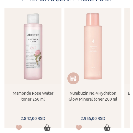
Mamonde Rose Water
Numbuzin No.4 Hydration
Et
toner 250 ml
Glow Mineral toner 200 ml
2.842,
00
RSD
2.955,
00
RSD