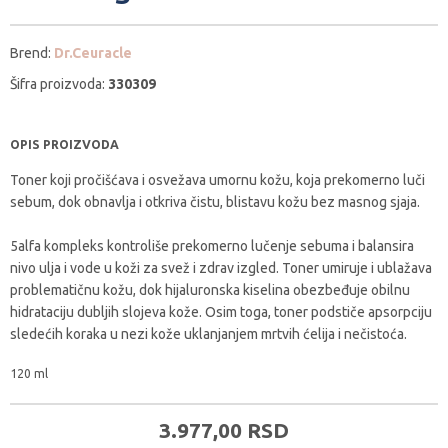
Brend:
Dr.Ceuracle
Šifra proizvoda:
330309
OPIS PROIZVODA
Toner koji pročišćava i osvežava umornu kožu, koja prekomerno luči
sebum, dok obnavlja i otkriva čistu, blistavu kožu bez masnog sjaja.
5alfa kompleks kontroliše prekomerno lučenje sebuma i balansira
nivo ulja i vode u koži za svež i zdrav izgled. Toner umiruje i ublažava
problematičnu kožu, dok hijaluronska kiselina obezbeđuje obilnu
hidrataciju dubljih slojeva kože. Osim toga, toner podstiče apsorpciju
sledećih koraka u nezi kože uklanjanjem mrtvih ćelija i nečistoća.
120 ml
3.977,
00
RSD