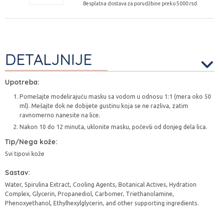
Besplatna dostava za porudžbine preko 5000 rsd.
DETALJNIJE
Upotreba:
Pomešajte modelirajuću masku sa vodom u odnosu 1:1 (mera oko 50
ml). Mešajte dok ne dobijete gustinu koja se ne razliva, zatim
ravnomerno nanesite na lice.
Nakon 10 do 12 minuta, uklonite masku, počevši od donjeg dela lica.
Tip/Nega kože:
Svi tipovi kože
Sastav:
Water, Spirulina Extract, Cooling Agents, Botanical Actives, Hydration
Complex, Glycerin, Propanediol, Carbomer, Triethanolamine,
Phenoxyethanol, Ethylhexylglycerin, and other supporting ingredients.