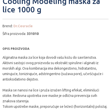
Cooling Modeling maska za
lice 1000 g
Brend:
Dr.Ceuracle
Šifra proizvoda:
331010
OPIS PROIZVODA
Alginatna maska za lice koja dovodi vašu kožu do savršenstva.
Aktivni sastojci ovog proizvoda su ekstrakt spiruline i alginati iz
morskih algi. Ova kombinacija ima dekongestivno, hidratantno,
umirujuće, tonizirajuće, adstringentno (sužava pore), učvršćujuće i
antioksidativno dejstvo.
Maska se nanosi na lice i pruža izražen lifting efekat, eliminišući
otoke. Redovna upotreba ove maske je odlična prevencija svih
znakova starenja.
Tokom upotrebe maske, preporučuje se ležeći (horizontalni) položaj.