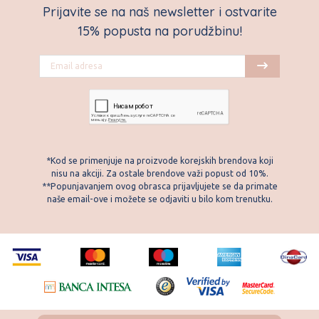
Prijavite se na naš newsletter i ostvarite
15% popusta na porudžbinu!
*Kod se primenjuje na proizvode korejskih brendova koji
nisu na akciji. Za ostale brendove važi popust od 10%.
**Popunjavanjem ovog obrasca prijavljujete se da primate
naše email-ove i možete se odjaviti u bilo kom trenutku.