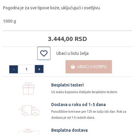
Pogodna je za sve tipove kože, uključujući i osetljivu.
1000 g
3.444,
00
RSD
Ubaci u listu želja
UBACI U KORPU
+
-
Besplatni testeri
Uz svaku kupovinu dobijate besplatne testere.
Dostava u roku od 1-5 dana
Porudžbine kreirane pre 12h se šalju isti dan. Rok za
dostavu je od 1-5 radnih dana.
Besplatna dostava