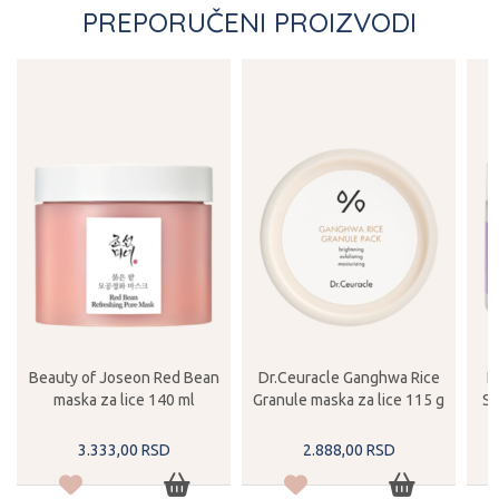
PREPORUČENI PROIZVODI
Beauty of Joseon Red Bean
Dr.Ceuracle Ganghwa Rice
H
maska za lice 140 ml
Granule maska za lice 115 g
Sy
3.333,
00
RSD
2.888,
00
RSD