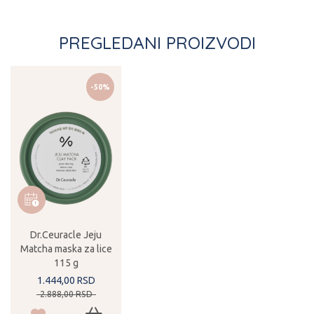
PREGLEDANI PROIZVODI
-50%
Dr.Ceuracle Jeju
Matcha maska za lice
115 g
1.444,
00
RSD
2.888,
00
RSD