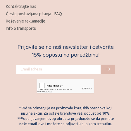
Kontaktirajte nas
Često postavljana pitanja - FAQ
Rešavanje reklamacije
Info o transportu
Prijavite se na naš newsletter i ostvarite
15% popusta na porudžbinu!
*Kod se primenjuje na proizvode korejskih brendova koji
nisu na akciji. Za ostale brendove važi popust od 10%.
**Popunjavanjem ovog obrasca prijavljujete se da primate
naše email-ove i možete se odjaviti u bilo kom trenutku.