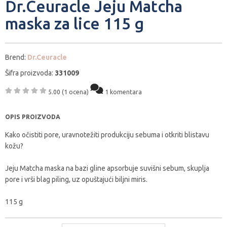
Dr.Ceuracle Jeju Matcha
maska za lice 115 g
Brend:
Dr.Ceuracle
Šifra proizvoda:
331009
5.00
(1 ocena)
1 komentara
OPIS PROIZVODA
Kako očistiti pore, uravnotežiti produkciju sebuma i otkriti blistavu
kožu?
Jeju Matcha maska na bazi gline apsorbuje suvišni sebum, skuplja
pore i vrši blag piling, uz opuštajući biljni miris.
115 g