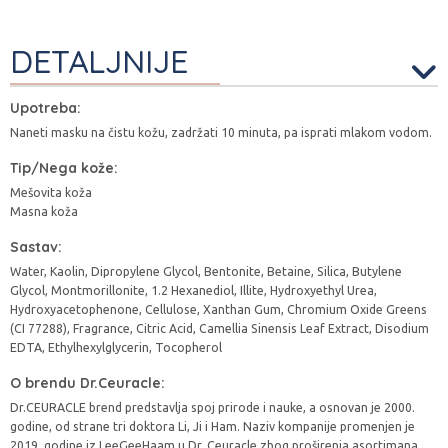
DETALJNIJE
Upotreba:
Naneti masku na čistu kožu, zadržati 10 minuta, pa isprati mlakom vodom.
Tip/Nega kože:
Mešovita koža
Masna koža
Sastav:
Water, Kaolin, Dipropylene Glycol, Bentonite, Betaine, Silica, Butylene
Glycol, Montmorillonite, 1.2 Hexanediol, Illite, Hydroxyethyl Urea,
Hydroxyacetophenone, Cellulose, Xanthan Gum, Chromium Oxide Greens
(CI 77288), Fragrance, Citric Acid, Camellia Sinensis Leaf Extract, Disodium
EDTA, Ethylhexylglycerin, Tocopherol
O brendu Dr.Ceuracle:
Dr.CEURACLE brend predstavlja spoj prirode i nauke, a osnovan je 2000.
godine, od strane tri doktora Li, Ji i Ham. Naziv kompanije promenjen je
2019. godine iz LeeGeeHaam u Dr. Ceuracle zbog proširenja asortimana.