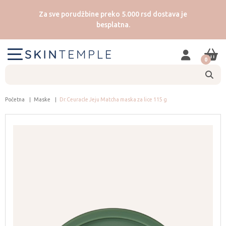
Za sve porudžbine preko 5.000 rsd dostava je
besplatna.
0
Početna
Maske
Dr.Ceuracle Jeju Matcha maska za lice 115 g