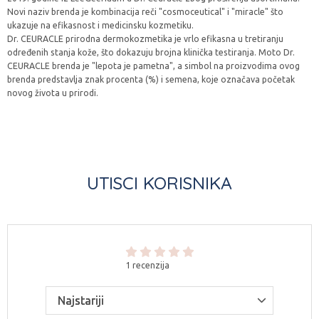
Novi naziv brenda je kombinacija reči "cosmoceutical" i "miracle" što
ukazuje na efikasnost i medicinsku kozmetiku.
Dr. CEURACLE prirodna dermokozmetika je vrlo efikasna u tretiranju
određenih stanja kože, što dokazuju brojna klinička testiranja. Moto Dr.
CEURACLE brenda je "lepota je pametna", a simbol na proizvodima ovog
brenda predstavlja znak procenta (%) i semena, koje označava početak
novog života u prirodi.
UTISCI KORISNIKA
1 recenzija