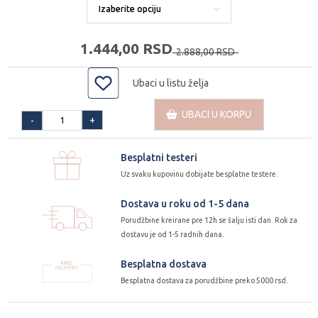
1.444,
00
RSD
2.888,
00
RSD
Ubaci u listu želja
UBACI U KORPU
+
-
Besplatni testeri
Uz svaku kupovinu dobijate besplatne testere.
Dostava u roku od 1-5 dana
Porudžbine kreirane pre 12h se šalju isti dan. Rok za
dostavu je od 1-5 radnih dana.
Besplatna dostava
Besplatna dostava za porudžbine preko 5000 rsd.