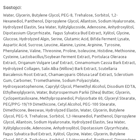
Sastojci:
Water, Glycerin, Butylene Glycol, PEG-8, Trehalose, Sorbitol, 1,2-
Hexanediol, Panthenol, Dipropylene Glycol, Allantoin, Sodium Hyaluronate,
Hydrolyzed Elastin, Sea Water, Xylitylglucoside, Adenosine, Anhydroxylitol,
Dipotassium Glycyrrhizate, Fagus Sylvatica Bud Extract, Xylitol, Glycine,
Glucose, Hydrolyzed Algin, Serine, Glutamic Acid, Bifida Ferment Lysate,
Aspartic Acid, Sucrose, Leucine, Alanine, Lysine, Arginine, Tyrosine,
Phenylalanine, Valine, Threonine, Proline, Isoleucine, Histidine, Methionine,
Cysteine, Lactobacillus/Soybean Ferment Extract, Portulaca Oleracea
Extract, Origanum Vulgare Leaf Extract, Cinnamomum Cassia Bark Extract,
Hydrolyzed Collagen, Salix Alba (Willow) Bark Extract, Scutellaria
Baicalensis Root Extract, Chamaecyparis Obtusa Leaf Extract, Sclerotium
Gum, Carbomer, Tromethamine, Sodium Polyacrylate,
Hydroxyacetophenone, Caprylyl Glycol, Phenethyl Alcohol, Disodium EDTA,
Ethylhexylglycerin, Water, Butyrospermum Parkii (Shea) Butter, Glycerin,
Cyclopentasiloxane, Methylpropanediol, Polysorbate 60, Glyceryl Stearate,
PEG/PPG-19/19 Dimethicone, Cetyl Alcohol, PEG-100 Stearate,
Dimethicone, Beeswax, Hydrolyzed Elastin, Water, Glycerin, Butylene
Glycol, PEG-9, Trehalose, Sorbitol, 1,3-Hexanediol, Panthenol, Dipropylene
Glycol, Allantoin, Sodium Hyaluronate, Hydrolyzed Elastin, Sea Water,
Xylitylglucoside, Adenosine, Anhydroxylitol, Dipotassium Glycyrrhizate,
Fagus Sylvatica Bud Extract, Xylitol, Glycine, Water, Glycerin, Butylene
Glycol, PEG-9, Trehalose, Sorbitol, 1,3-Hexanediol, Panthenol, Dipropylene