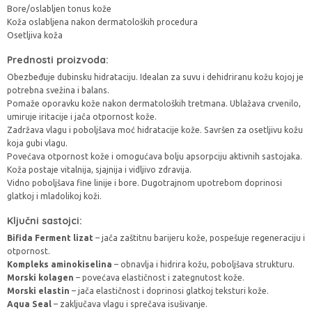
Bore/oslabljen tonus kože
Koža oslabljena nakon dermatoloških procedura
Osetljiva koža
Prednosti proizvoda:
Obezbeđuje dubinsku hidrataciju. Idealan za suvu i dehidriranu kožu kojoj je
potrebna svežina i balans.
Pomaže oporavku kože nakon dermatoloških tretmana. Ublažava crvenilo,
umiruje iritacije i jača otpornost kože.
Zadržava vlagu i poboljšava moć hidratacije kože. Savršen za osetljivu kožu
koja gubi vlagu.
Povećava otpornost kože i omogućava bolju apsorpciju aktivnih sastojaka.
Koža postaje vitalnija, sjajnija i vidljivo zdravija.
Vidno poboljšava fine linije i bore. Dugotrajnom upotrebom doprinosi
glatkoj i mladolikoj koži.
Ključni sastojci:
Bifida Ferment lizat
– jača zaštitnu barijeru kože, pospešuje regeneraciju i
otpornost.
Kompleks aminokiselina
– obnavlja i hidrira kožu, poboljšava strukturu.
Morski kolagen
– povećava elastičnost i zategnutost kože.
Morski elastin
– jača elastičnost i doprinosi glatkoj teksturi kože.
Aqua Seal
– zaključava vlagu i sprečava isušivanje.