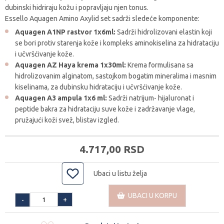
dubinski hidriraju kožu i popravljaju njen tonus.
Essello Aquagen Amino Axylid set sadrži sledeće komponente:
Aquagen A1NP rastvor 1x6ml:
Sadrži hidrolizovani elastin koji
se bori protiv starenja kože i kompleks aminokiselina za hidrataciju
i učvršćivanje kože.
Aquagen AZ Haya krema 1x30ml:
Krema formulisana sa
hidrolizovanim alginatom, sastojkom bogatim mineralima i masnim
kiselinama, za dubinsku hidrataciju i učvršćivanje kože.
Aquagen A3 ampula 1x6 ml:
Sadrži natrijum- hijaluronat i
peptide bakra za hidrataciju suve kože i zadržavanje vlage,
pružajući koži svež, blistav izgled.
4.717,
00
RSD
Ubaci u listu želja
UBACI U KORPU
+
-