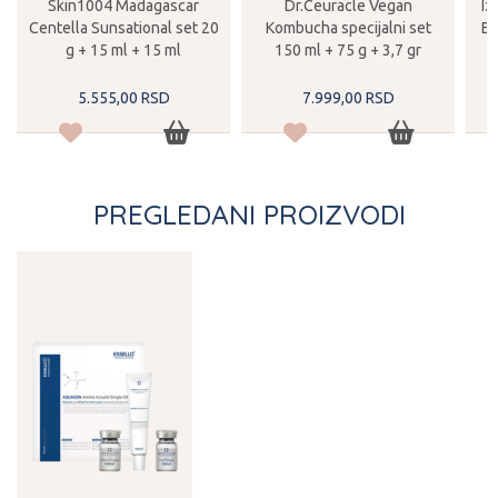
Skin1004 Madagascar
Dr.Ceuracle Vegan
Iz
Centella Sunsational set 20
Kombucha specijalni set
Ey
g + 15 ml + 15 ml
150 ml + 75 g + 3,7 gr
5.555,
00
RSD
7.999,
00
RSD
PREGLEDANI PROIZVODI