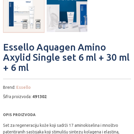
Essello Aquagen Amino
Axylid Single set 6 ml + 30 ml
+ 6 ml
Brend:
Essello
Šifra proizvoda:
491302
OPIS PROIZVODA
Set za regeneraciju kože koji sadrži 17 aminokiselina i mnoštvo
patentiranih sastojaka koji stimulišu sintezu kolagena i elastina,