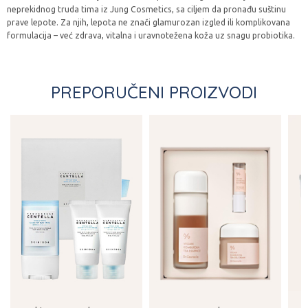
neprekidnog truda tima iz Jung Cosmetics, sa ciljem da pronađu suštinu
prave lepote. Za njih, lepota ne znači glamurozan izgled ili komplikovana
formulacija – već zdrava, vitalna i uravnotežena koža uz snagu probiotika.
PREPORUČENI PROIZVODI