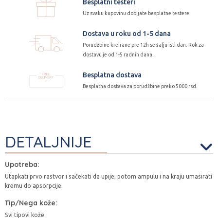
Besplatni testeri
Uz svaku kupovinu dobijate besplatne testere.
Dostava u roku od 1-5 dana
Porudžbine kreirane pre 12h se šalju isti dan. Rok za
dostavu je od 1-5 radnih dana.
Besplatna dostava
Besplatna dostava za porudžbine preko 5000 rsd.
DETALJNIJE
Upotreba:
Utapkati prvo rastvor i sačekati da upije, potom ampulu i na kraju umasirati
kremu do apsorpcije.
Tip/Nega kože:
Svi tipovi kože