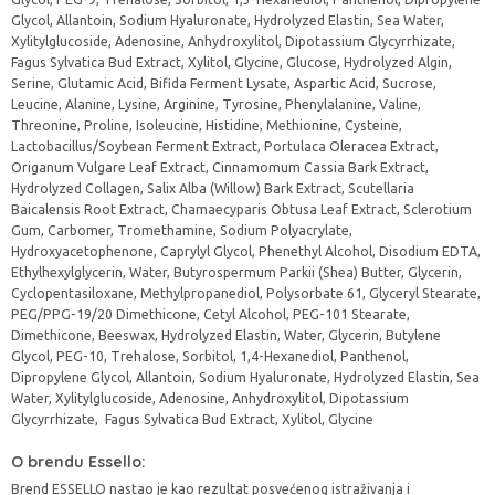
Glycol, Allantoin, Sodium Hyaluronate, Hydrolyzed Elastin, Sea Water,
Xylitylglucoside, Adenosine, Anhydroxylitol, Dipotassium Glycyrrhizate,
Fagus Sylvatica Bud Extract, Xylitol, Glycine, Glucose, Hydrolyzed Algin,
Serine, Glutamic Acid, Bifida Ferment Lysate, Aspartic Acid, Sucrose,
Leucine, Alanine, Lysine, Arginine, Tyrosine, Phenylalanine, Valine,
Threonine, Proline, Isoleucine, Histidine, Methionine, Cysteine,
Lactobacillus/Soybean Ferment Extract, Portulaca Oleracea Extract,
Origanum Vulgare Leaf Extract, Cinnamomum Cassia Bark Extract,
Hydrolyzed Collagen, Salix Alba (Willow) Bark Extract, Scutellaria
Baicalensis Root Extract, Chamaecyparis Obtusa Leaf Extract, Sclerotium
Gum, Carbomer, Tromethamine, Sodium Polyacrylate,
Hydroxyacetophenone, Caprylyl Glycol, Phenethyl Alcohol, Disodium EDTA,
Ethylhexylglycerin, Water, Butyrospermum Parkii (Shea) Butter, Glycerin,
Cyclopentasiloxane, Methylpropanediol, Polysorbate 61, Glyceryl Stearate,
PEG/PPG-19/20 Dimethicone, Cetyl Alcohol, PEG-101 Stearate,
Dimethicone, Beeswax, Hydrolyzed Elastin, Water, Glycerin, Butylene
Glycol, PEG-10, Trehalose, Sorbitol, 1,4-Hexanediol, Panthenol,
Dipropylene Glycol, Allantoin, Sodium Hyaluronate, Hydrolyzed Elastin, Sea
Water, Xylitylglucoside, Adenosine, Anhydroxylitol, Dipotassium
Glycyrrhizate, Fagus Sylvatica Bud Extract, Xylitol, Glycine
O brendu Essello:
Brend ESSELLO nastao je kao rezultat posvećenog istraživanja i