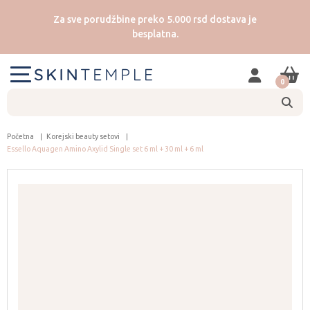
Za sve porudžbine preko 5.000 rsd dostava je
besplatna.
0
Početna
Korejski beauty setovi
Essello Aquagen Amino Axylid Single set 6 ml + 30 ml + 6 ml