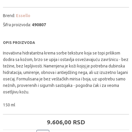
Brend:
Essello
Šifra proizvoda:
490807
OPIS PROIZVODA
Inovativna hidratantna krema sorbe teksture koja se topi prilikom
dodira sa kožom, brzo se upija i ostavlja osvežavajuću završnicu - bez
težine, bez lepljivosti. Namenjena je koži kojoj je potrebna dubinska
hidratacija, umirenje, obnova i antiejdžing nega, ali uz izuzetno lagani
osećaj. Formulisana je bez veštačkih mirisa i boja, uz upotrebu samo
nežnih, proverenih i sigurnih sastojaka - pogodna čak i za veoma
osetljivu kožu.
150 ml
9.606,
00
RSD