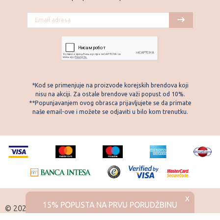
*Kod se primenjuje na proizvode korejskih brendova koji
nisu na akciji. Za ostale brendove važi popust od 10%.
**Popunjavanjem ovog obrasca prijavljujete se da primate
naše email-ove i možete se odjaviti u bilo kom trenutku.
X
15% POPUSTA NA PRVU PORUDŽBINU
© 2026 Skintemple