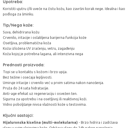
Upotreba:
Koristiti ujutru i/ili uveče na čistu kožu, kao završni korak nege. Idealna i kao
podloga za šminku.
Tip/Nega kože:
Suva, dehidrirana kožu
Crvenilo, iritacije i oslabljena barijerna funkcija kože
Osetljiva, problematična koža
Koža izložena UV zračenju, vetru, zagađenju
Koža kojoj je potrebna lagana, ali intenzivna nega
Prednosti proizvoda:
Topi se u kontaktu s kožom i brzo upija.
Bez težine i osećaja lepljivosti.
Umiruje iritacije i crvenilo već u prvim satima nakon nanošenja.
Pruža do 24 sata hidratacije.
Anti-age efekat uz regeneraciju i osvežen ten.
Sigurna za upotrebu i na osetljivoj ili reaktivnoj koži.
Vidno poboljšanje nivoa vlažnosti kože u testovima.
Ključni sastojci:
Hijaluronska kiselina (multi-molekularna)
- Brzo hidrira i zadržava
vlagu u svim slojevima kože. Održava vlagu do 24h nakon nanošenja.