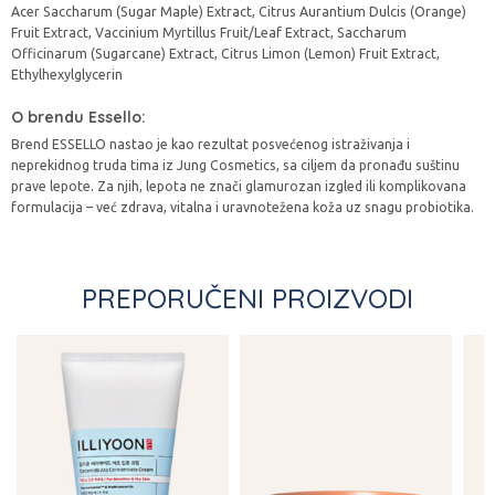
Acer Saccharum (Sugar Maple) Extract, Citrus Aurantium Dulcis (Orange)
Fruit Extract, Vaccinium Myrtillus Fruit/Leaf Extract, Saccharum
Officinarum (Sugarcane) Extract, Citrus Limon (Lemon) Fruit Extract,
Ethylhexylglycerin
O brendu Essello:
Brend ESSELLO nastao je kao rezultat posvećenog istraživanja i
neprekidnog truda tima iz Jung Cosmetics, sa ciljem da pronađu suštinu
prave lepote. Za njih, lepota ne znači glamurozan izgled ili komplikovana
formulacija – već zdrava, vitalna i uravnotežena koža uz snagu probiotika.
PREPORUČENI PROIZVODI