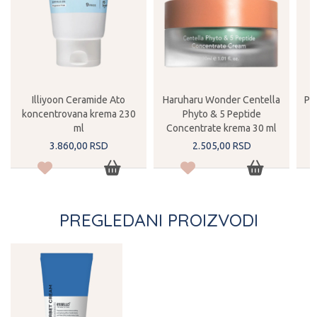
Illiyoon Ceramide Ato
Haruharu Wonder Centella
Pu
koncentrovana krema 230
Phyto & 5 Peptide
ml
Concentrate krema 30 ml
3.860,
00
RSD
2.505,
00
RSD
PREGLEDANI PROIZVODI