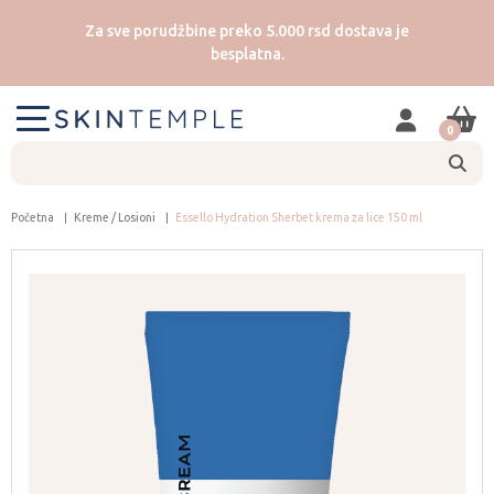
Za sve porudžbine preko 5.000 rsd dostava je
besplatna.
0
Početna
Kreme / Losioni
Essello Hydration Sherbet krema za lice 150 ml