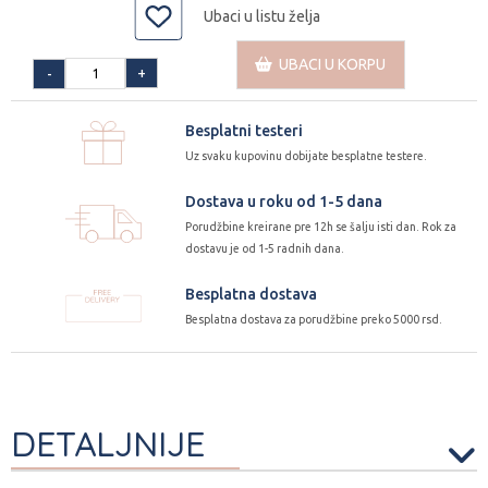
Ubaci u listu želja
UBACI U KORPU
+
-
Besplatni testeri
Uz svaku kupovinu dobijate besplatne testere.
Dostava u roku od 1-5 dana
Porudžbine kreirane pre 12h se šalju isti dan. Rok za
dostavu je od 1-5 radnih dana.
Besplatna dostava
Besplatna dostava za porudžbine preko 5000 rsd.
DETALJNIJE