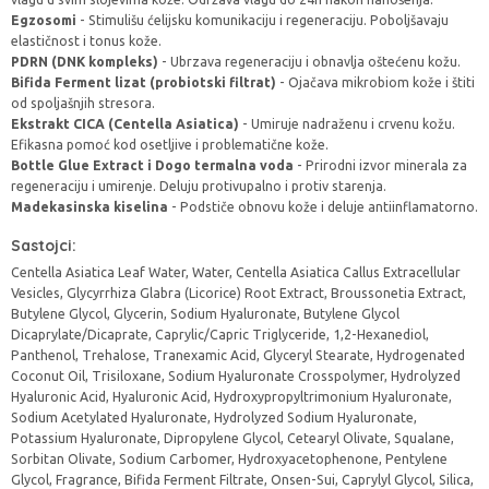
Egzosomi
- Stimulišu ćelijsku komunikaciju i regeneraciju. Poboljšavaju
elastičnost i tonus kože.
PDRN (DNK kompleks)
- Ubrzava regeneraciju i obnavlja oštećenu kožu.
Bifida Ferment lizat (probiotski filtrat)
- Ojačava mikrobiom kože i štiti
od spoljašnjih stresora.
Ekstrakt CICA (Centella Asiatica)
- Umiruje nadraženu i crvenu kožu.
Efikasna pomoć kod osetljive i problematične kože.
Bottle Glue Extract i Dogo termalna voda
- Prirodni izvor minerala za
regeneraciju i umirenje. Deluju protivupalno i protiv starenja.
Madekasinska kiselina
- Podstiče obnovu kože i deluje antiinflamatorno.
Sastojci:
Centella Asiatica Leaf Water, Water, Centella Asiatica Callus Extracellular
Vesicles, Glycyrrhiza Glabra (Licorice) Root Extract, Broussonetia Extract,
Butylene Glycol, Glycerin, Sodium Hyaluronate, Butylene Glycol
Dicaprylate/Dicaprate, Caprylic/Capric Triglyceride, 1,2-Hexanediol,
Panthenol, Trehalose, Tranexamic Acid, Glyceryl Stearate, Hydrogenated
Coconut Oil, Trisiloxane, Sodium Hyaluronate Crosspolymer, Hydrolyzed
Hyaluronic Acid, Hyaluronic Acid, Hydroxypropyltrimonium Hyaluronate,
Sodium Acetylated Hyaluronate, Hydrolyzed Sodium Hyaluronate,
Potassium Hyaluronate, Dipropylene Glycol, Cetearyl Olivate, Squalane,
Sorbitan Olivate, Sodium Carbomer, Hydroxyacetophenone, Pentylene
Glycol, Fragrance, Bifida Ferment Filtrate, Onsen-Sui, Caprylyl Glycol, Silica,