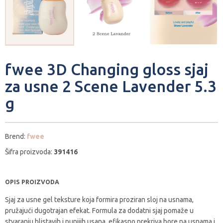
fwee 3D Changing gloss sjaj
za usne 2 Scene Lavender 5.3
g
Brend:
fwee
Šifra proizvoda:
391416
OPIS PROIZVODA
Sjaj za usne gel teksture koja formira proziran sloj na usnama,
pružajući dugotrajan efekat. Formula za dodatni sjaj pomaže u
stvaranju blistavih i punijih usana, efikasno prekriva bore na usnama i