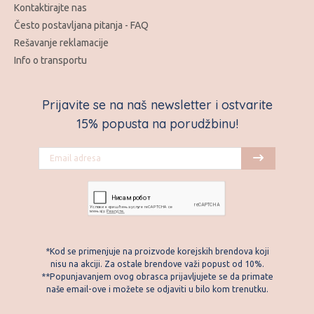
Kontaktirajte nas
Često postavljana pitanja - FAQ
Rešavanje reklamacije
Info o transportu
Prijavite se na naš newsletter i ostvarite
15% popusta na porudžbinu!
*Kod se primenjuje na proizvode korejskih brendova koji
nisu na akciji. Za ostale brendove važi popust od 10%.
**Popunjavanjem ovog obrasca prijavljujete se da primate
naše email-ove i možete se odjaviti u bilo kom trenutku.