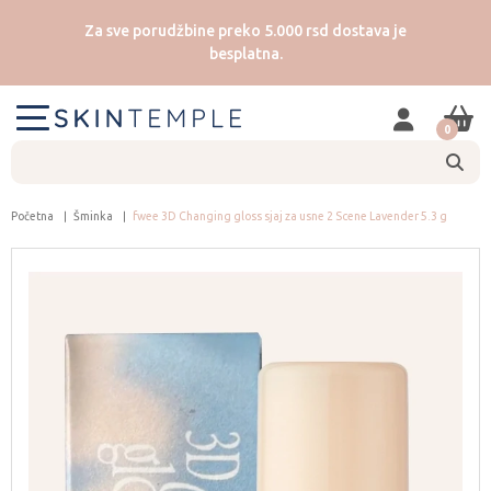
Za sve porudžbine preko 5.000 rsd dostava je
besplatna.
0
Početna
Šminka
fwee 3D Changing gloss sjaj za usne 2 Scene Lavender 5.3 g