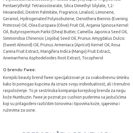
Pentaerythrityl Tetraisostearate, Silica Dimethyl Silylate, 1,2-
Hexanediol, Dextrin Palmitate, Fragrance, Linalool, Limonene,
Geraniol, Hydrogenated Polyisobutene, Oenothera Biennis (Evening
Primrose) Oil, Olea Europaea (Olive) Fruit Oil, Argania Spinosa Kernel
Oil, Butyrospermum Parkii (Shea) Butter, Camellia Japonica Seed Oil,
Simmondsia Chinensis (Jojoba) Seed Oil, Prunus Amygdalus Dulcis
(Sweet Almond) Oil, Prunus Armeniaca (Apricot) Kernel Oil, Rosa
Canina Fruit Extract, Mangifera Indica (Mango) Fruit Extract,
Anemarrhena Asphodeloides Root Extract, Tocopherol
O brendu Fwee:
Korejski beauty brend fwee specijalizovan je za svakodnevnu šminku
kako bi pomogao kupcima da izraze svoju individualnost, ali i trenutno
raspoloženje. To je sestrinska kompanija korejskog brenda za negu
kože Numbuzin. fwee je poznat po cushion puderima sa jastučićima
koji su prilagođeni različitim tonovima i tipovima kože, sjajevima i
ruževima za usne.