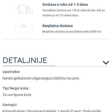
Dostava u roku od 1-5 dana
Porudžbine kreirane pre 12h se šalju isti dan. Rok za
dostavu je od 1-5 radnih dana.
Besplatna dostava
Besplatna dostava za porudžbine preko 5000 rsd.
DETALJNIJE
Upotreba:
Naneti aplikatorom odgovarajuću količinu na usne.
Tip/Nega kože:
Za sve tipove kože
Sastojci:
Polyisobutene, Diisostearyl Malate, Caprylic/Capric Triglyceride,