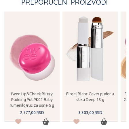
PREPORUČENI PROIZVODI
fwee Lip&Cheek Blurry
Elroel Blanc Cover puder u
Ti
Pudding Pot PK01 Baby
stiku Deep 13 g
27
rumenilo/ruž za usne 5 g
2.777,
00
RSD
3.303,
00
RSD