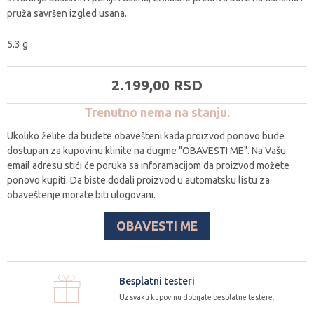
pruža savršen izgled usana.
5.3 g
2.199,
00
RSD
Trenutno nema na stanju.
Ukoliko želite da budete obavešteni kada proizvod ponovo bude
dostupan za kupovinu klinite na dugme "OBAVESTI ME". Na Vašu
email adresu stići će poruka sa inforamacijom da proizvod možete
ponovo kupiti. Da biste dodali proizvod u automatsku listu za
obaveštenje morate biti ulogovani.
OBAVESTI ME
Besplatni testeri
Uz svaku kupovinu dobijate besplatne testere.