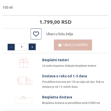
100 ml
1.799,
00
RSD
Ubaci u listu želja
UBACI U KORPU
+
-
Besplatni testeri
Uz svaku kupovinu dobijate besplatne testere.
Dostava u roku od 1-5 dana
Porudžbine kreirane pre 12h se šalju isti dan. Rok za
dostavu je od 1-5 radnih dana.
Besplatna dostava
Besplatna dostava za porudžbine preko 5000 rsd.