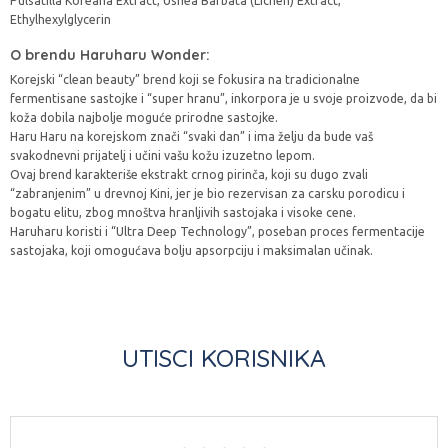
Pulsatilla Koreana Extract, Usnea Barbata (Lichen) Extract,
Ethylhexylglycerin
O brendu Haruharu Wonder:
Korejski “clean beauty” brend koji se fokusira na tradicionalne
fermentisane sastojke i “super hranu”, inkorpora je u svoje proizvode, da bi
koža dobila najbolje moguće prirodne sastojke.
Haru Haru na korejskom znači “svaki dan” i ima želju da bude vaš
svakodnevni prijatelj i učini vašu kožu izuzetno lepom.
Ovaj brend karakteriše ekstrakt crnog pirinča, koji su dugo zvali
“zabranjenim” u drevnoj Kini, jer je bio rezervisan za carsku porodicu i
bogatu elitu, zbog mnoštva hranljivih sastojaka i visoke cene.
Haruharu koristi i “Ultra Deep Technology”, poseban proces fermentacije
sastojaka, koji omogućava bolju apsorpciju i maksimalan učinak.
UTISCI KORISNIKA