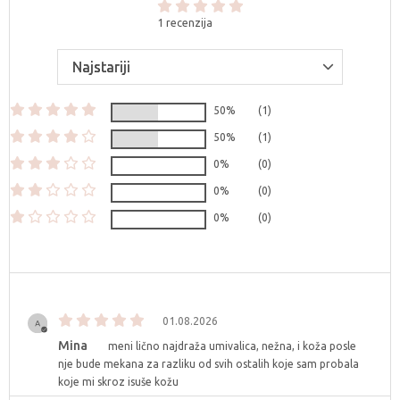
1 recenzija
50%
(1)
50%
(1)
0%
(0)
0%
(0)
0%
(0)
01.08.2026
Mina
meni lično najdraža umivalica, nežna, i koža posle
nje bude mekana za razliku od svih ostalih koje sam probala
koje mi skroz isuše kožu