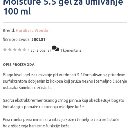
Moisture 5.5 gel za umivanje
100 ml
Brend:
Haruharu Wonder
Šifra proizvoda:
380201
4.50
(2 ocena)
1 komentara
OPIS PROIZVODA
Blago kiseli gel za umivanje pH vrednosti 5.5 formulisan sa prirodnim
surfaktantom dobijenim iz kokosa koji pruža nežno i temeljno čišćenje
ostataka šminke i nečistoća.
Sadrži ekstrakt fermentisanog crnog pirinča koji obezbeđuje bogatu
hidrataciju i pomaže u umirenju osetljive kože.
Fina i meka pena minimizira iritaciju kože i temeljno čisti nečistoće
bez oštećenja barijerne funkcije kože.