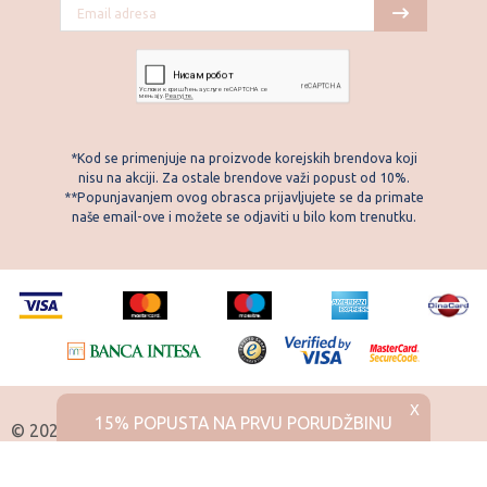
*Kod se primenjuje na proizvode korejskih brendova koji
nisu na akciji. Za ostale brendove važi popust od 10%.
**Popunjavanjem ovog obrasca prijavljujete se da primate
naše email-ove i možete se odjaviti u bilo kom trenutku.
X
15% POPUSTA NA PRVU PORUDŽBINU
© 2026 Skintemple