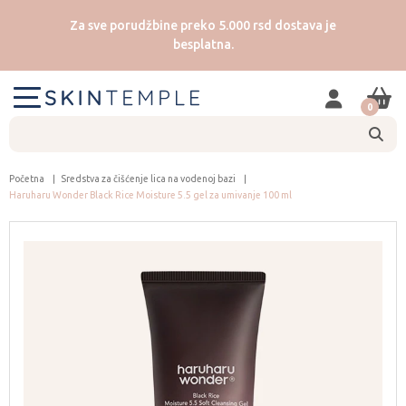
Za sve porudžbine preko 5.000 rsd dostava je
besplatna.
0
Početna
Sredstva za čišćenje lica na vodenoj bazi
Haruharu Wonder Black Rice Moisture 5.5 gel za umivanje 100 ml