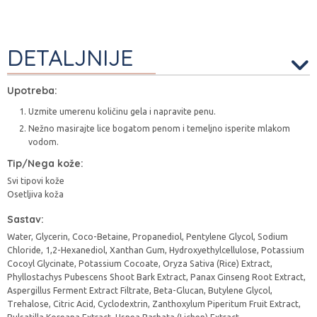
DETALJNIJE
Upotreba:
Uzmite umerenu količinu gela i napravite penu.
Nežno masirajte lice bogatom penom i temeljno isperite mlakom
vodom.
Tip/Nega kože:
Svi tipovi kože
Osetljiva koža
Sastav:
Water, Glycerin, Coco-Betaine, Propanediol, Pentylene Glycol, Sodium
Chloride, 1,2-Hexanediol, Xanthan Gum, Hydroxyethylcellulose, Potassium
Cocoyl Glycinate, Potassium Cocoate, Oryza Sativa (Rice) Extract,
Phyllostachys Pubescens Shoot Bark Extract, Panax Ginseng Root Extract,
Aspergillus Ferment Extract Filtrate, Beta-Glucan, Butylene Glycol,
Trehalose, Citric Acid, Cyclodextrin, Zanthoxylum Piperitum Fruit Extract,