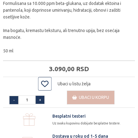
Formulisana sa 10.000 ppm beta-glukana, uz dodatak ektoina i
pantenola, koji doprinose umirivanju, hidrataciji, obnovi i zaštiti
osetljive kože.
Ima bogatu, kremastu teksturu, ali trenutno upija, bez osećaja
masnoće.
50 ml
3.090,
00
RSD
Ubaci u listu želja
UBACI U KORPU
+
-
Besplatni testeri
Uz svaku kupovinu dobijate besplatne testere.
Dostava u roku od 1-5 dana