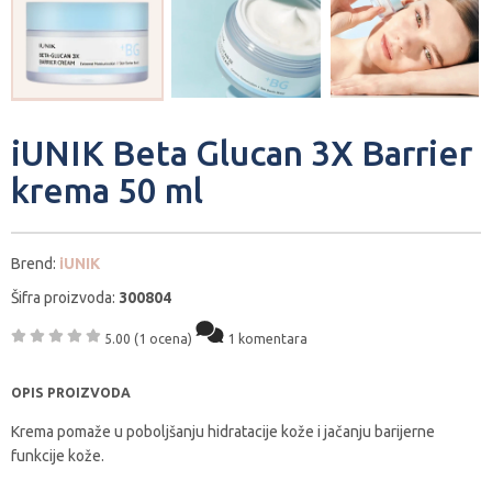
iUNIK Beta Glucan 3X Barrier
krema 50 ml
Brend:
iUNIK
Šifra proizvoda:
300804
5.00
(1 ocena)
1 komentara
OPIS PROIZVODA
Krema pomaže u poboljšanju hidratacije kože i jačanju barijerne
funkcije kože.