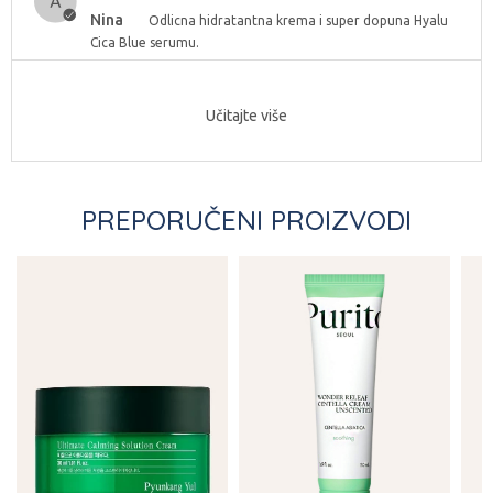
Nina
Odlicna hidratantna krema i super dopuna Hyalu
Cica Blue serumu.
Učitajte više
PREPORUČENI PROIZVODI