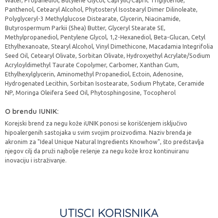
Water, Propanediol, Butylene Glycol, Caprylic/Capric Triglyceride,
Panthenol, Cetearyl Alcohol, Phytosteryl Isostearyl Dimer Dilinoleate,
Polyglyceryl-3 Methylglucose Distearate, Glycerin, Niacinamide,
Butyrospermum Parkii (Shea) Butter, Glyceryl Stearate SE,
Methylpropanediol, Pentylene Glycol, 1,2-Hexanediol, Beta-Glucan, Cetyl
Ethylhexanoate, Stearyl Alcohol, Vinyl Dimethicone, Macadamia Integrifolia
Seed Oil, Cetearyl Olivate, Sorbitan Olivate, Hydroxyethyl Acrylate/Sodium
Acryloyldimethyl Taurate Copolymer, Carbomer, Xanthan Gum,
Ethylhexylglycerin, Aminomethyl Propanediol, Ectoin, Adenosine,
Hydrogenated Lecithin, Sorbitan Isostearate, Sodium Phytate, Ceramide
NP, Moringa Oleifera Seed Oil, Phytosphingosine, Tocopherol
O brendu IUNIK:
Korejski brend za negu kože iUNIK ponosi se korišćenjem isključivo
hipoalergenih sastojaka u svim svojim proizvodima. Naziv brenda je
akronim za "Ideal Unique Natural Ingredients Knowhow", što predstavlja
njegov cilj da pruži najbolje rešenje za negu kože kroz kontinuiranu
inovaciju i istraživanje.
UTISCI KORISNIKA