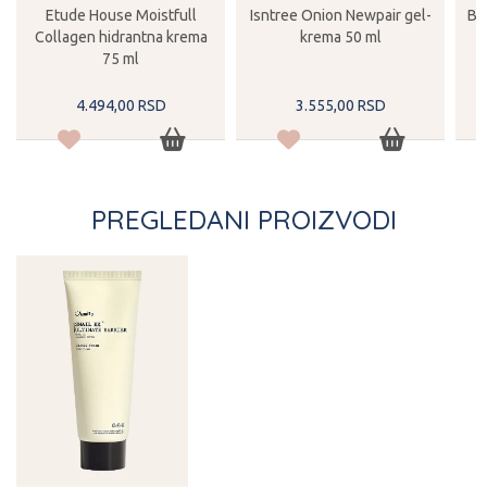
Etude House Moistfull
Isntree Onion Newpair gel-
Be
Collagen hidrantna krema
krema 50 ml
75 ml
4.494,
00
RSD
3.555,
00
RSD
PREGLEDANI PROIZVODI