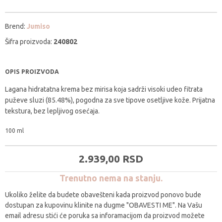
Brend:
Jumiso
Šifra proizvoda:
240802
OPIS PROIZVODA
Lagana hidratatna krema bez mirisa koja sadrži visoki udeo fitrata
puževe sluzi (85.48%), pogodna za sve tipove osetljive kože. Prijatna
tekstura, bez lepljivog osećaja.
100 ml
2.939,
00
RSD
Trenutno nema na stanju.
Ukoliko želite da budete obavešteni kada proizvod ponovo bude
dostupan za kupovinu klinite na dugme "OBAVESTI ME". Na Vašu
email adresu stići će poruka sa inforamacijom da proizvod možete