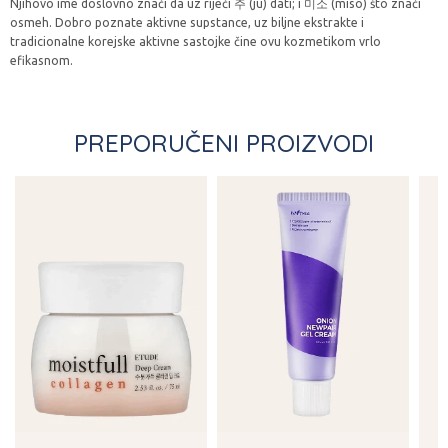
Njihovo ime doslovno znači da uz riječi 주 (ju) dati; i 미소 (miso) što znači
osmeh. Dobro poznate aktivne supstance, uz biljne ekstrakte i
tradicionalne korejske aktivne sastojke čine ovu kozmetikom vrlo
efikasnom.
PREPORUČENI PROIZVODI