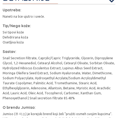
Upotreba:
Naneti na lice ujutro i uveče.
Tip/Nega kože:
Svi tipovi kože
Dehidrirana koža
Osetljiva koža
Sastav:
Snail Secretion Filtrate, Caprylic/Capric Triglyceride, Glycerin, Dipropylene
Glycol, 1,2-Hexanediol, Cetearyl Alcohol, Cetearyl Olivate, Sorbitan Olivate,
Hydrolyzed Hibiscus Esculentus Extract, Lupinus Albus Seed Extract,
Moringa Oleifera Seed Extract, Sodium Hyaluronate, Water, Dimethicone,
Sodium Polyacrylate, Hydroxyethyl Acrylate/Sodium Acryloyldimethyl
Taurate Copolymer, Palmitic Acid, Tromethamine, Stearic Acid,
Ethylhexylglycerin, Adenosine, Allantoin, Betaine, Myristic Acid, Arachidic
Acid, Lauric Acid, Oleic Acid, Tocopherol, Carbomer, Xanthan Gum,
Phenoxyethanol | Snail secretion filtrate 85.48%
O brendu Jumiso:
Jumiso (주 미소) je korejski brend koji želi "pružiti osmeh svojim kupcima".