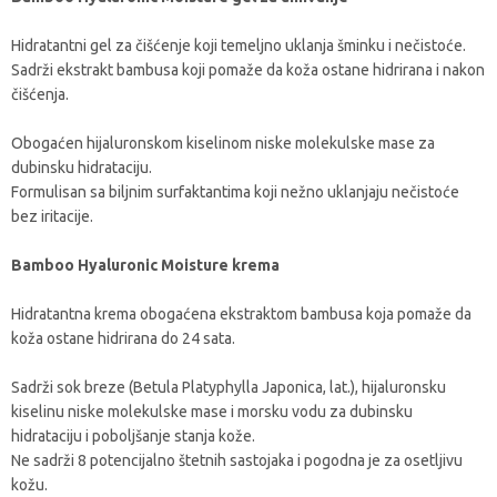
Hidratantni gel za čišćenje koji temeljno uklanja šminku i nečistoće.
Sadrži ekstrakt bambusa koji pomaže da koža ostane hidrirana i nakon
čišćenja.
Obogaćen hijaluronskom kiselinom niske molekulske mase za
dubinsku hidrataciju.
Formulisan sa biljnim surfaktantima koji nežno uklanjaju nečistoće
bez iritacije.
Bamboo Hyaluronic Moisture krema
Hidratantna krema obogaćena ekstraktom bambusa koja pomaže da
koža ostane hidrirana do 24 sata.
Sadrži sok breze (Betula Platyphylla Japonica, lat.), hijaluronsku
kiselinu niske molekulske mase i morsku vodu za dubinsku
hidrataciju i poboljšanje stanja kože.
Ne sadrži 8 potencijalno štetnih sastojaka i pogodna je za osetljivu
kožu.