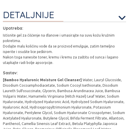
DETALJNIJE
Upotreba:
Istisnite gel za čišćenje na dlanove i umasirajte na suvu kožu kružnim
pokretima.
Dodajte malu količinu vode da se proizvod emulguje, zatim temeljno
isperite i osušite lice peškirom.
Nakon toga nanesite toner, kremu i kremu za zaštitu od sunca i lagano
utapkajte radi bolje apsorpcije.
Sastav:
[Bamboo Hyaluronic Moisture Gel Cleanser]
Water, Lauryl Glucoside,
Disodium Cocoamphodiacetate, Sodium Cocoyl Isethionate, Disodium
Laureth Sulfosuccinate, Glycerin, Bambusa Arundinacea Juice, Bambusa
Vulgaris Water, Hamamelis Virginiana (Witch Hazel) Leaf Water, Sodium
Hyaluronate, Hydrolyzed Hyaluronic Acid, Hydrolyzed Sodium Hyaluronate,
Hyaluronic Acid, Hydroxypropyltrimonium Hyaluronate, Potassium
Hyaluronate, Pentylene Glycol, Sodium Hyaluronate Crosspolymer, Sodium
Acetylated Hyaluronate, Butylene Glycol, Bifida Ferment Filtrate, Allantoin,
Panthenol, Camellia Sinensis Leaf Extract, Betula Platyphylla Japonica