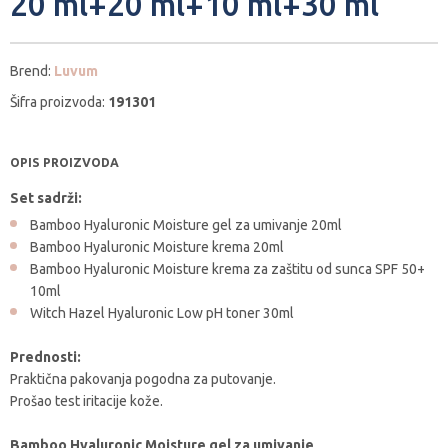
20 ml+20 ml+10 ml+30 ml
Brend:
Luvum
Šifra proizvoda:
191301
OPIS PROIZVODA
Set sadrži:
Bamboo Hyaluronic Moisture gel za umivanje 20ml
Bamboo Hyaluronic Moisture krema 20ml
Bamboo Hyaluronic Moisture krema za zaštitu od sunca SPF 50+
10ml
Witch Hazel Hyaluronic Low pH toner 30ml
Prednosti:
Praktična pakovanja pogodna za putovanje.
Prošao test iritacije kože.
Bamboo Hyaluronic Moisture gel za umivanje