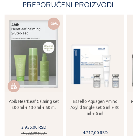
PREPORUČENI PROIZVODI
-30%
Abib Heartleaf Calming set
Essello Aquagen Amino
Mi
200 ml + 130 ml + 50 ml
Axylid Single set 6 ml + 30
ml + 6 ml
2.955,
00
RSD
4.717,
00
RSD
4.222,
00
RSD