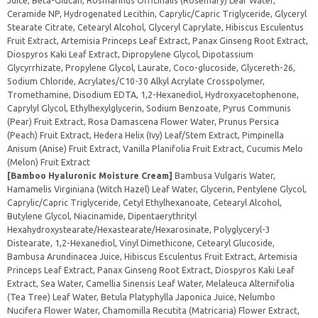
Juice, Beta-Glucan, Rosmarinus Officinalis (Rosemary) Leaf Water,
Ceramide NP, Hydrogenated Lecithin, Caprylic/Capric Triglyceride, Glyceryl
Stearate Citrate, Cetearyl Alcohol, Glyceryl Caprylate, Hibiscus Esculentus
Fruit Extract, Artemisia Princeps Leaf Extract, Panax Ginseng Root Extract,
Diospyros Kaki Leaf Extract, Dipropylene Glycol, Dipotassium
Glycyrrhizate, Propylene Glycol, Laurate, Coco-glucoside, Glycereth-26,
Sodium Chloride, Acrylates/C10-30 Alkyl Acrylate Crosspolymer,
Tromethamine, Disodium EDTA, 1,2-Hexanediol, Hydroxyacetophenone,
Caprylyl Glycol, Ethylhexylglycerin, Sodium Benzoate, Pyrus Communis
(Pear) Fruit Extract, Rosa Damascena Flower Water, Prunus Persica
(Peach) Fruit Extract, Hedera Helix (Ivy) Leaf/Stem Extract, Pimpinella
Anisum (Anise) Fruit Extract, Vanilla Planifolia Fruit Extract, Cucumis Melo
(Melon) Fruit Extract
[Bamboo Hyaluronic Moisture Cream]
Bambusa Vulgaris Water,
Hamamelis Virginiana (Witch Hazel) Leaf Water, Glycerin, Pentylene Glycol,
Caprylic/Capric Triglyceride, Cetyl Ethylhexanoate, Cetearyl Alcohol,
Butylene Glycol, Niacinamide, Dipentaerythrityl
Hexahydroxystearate/Hexastearate/Hexarosinate, Polyglyceryl-3
Distearate, 1,2-Hexanediol, Vinyl Dimethicone, Cetearyl Glucoside,
Bambusa Arundinacea Juice, Hibiscus Esculentus Fruit Extract, Artemisia
Princeps Leaf Extract, Panax Ginseng Root Extract, Diospyros Kaki Leaf
Extract, Sea Water, Camellia Sinensis Leaf Water, Melaleuca Alternifolia
(Tea Tree) Leaf Water, Betula Platyphylla Japonica Juice, Nelumbo
Nucifera Flower Water, Chamomilla Recutita (Matricaria) Flower Extract,