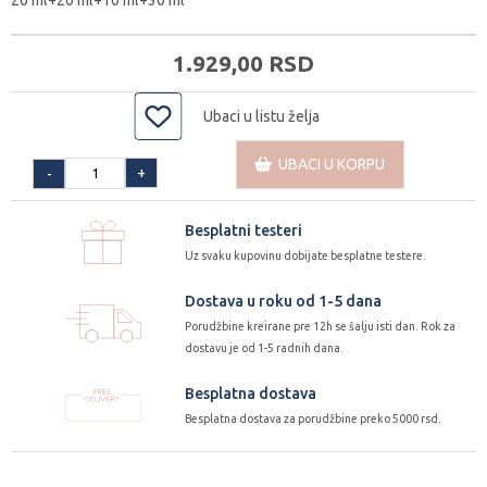
20 ml+20 ml+10 ml+30 ml
1.929,
00
RSD
Ubaci u listu želja
UBACI U KORPU
+
-
Besplatni testeri
Uz svaku kupovinu dobijate besplatne testere.
Dostava u roku od 1-5 dana
Porudžbine kreirane pre 12h se šalju isti dan. Rok za
dostavu je od 1-5 radnih dana.
Besplatna dostava
Besplatna dostava za porudžbine preko 5000 rsd.