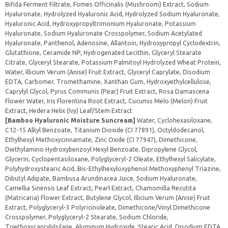
Bifida Ferment Filtrate, Fomes Officinalis (Mushroom) Extract, Sodium
Hyaluronate, Hydrolyzed Hyaluronic Acid, Hydrolyzed Sodium Hyaluronate,
Hyaluronic Acid, Hydroxypropyltrimonium Hyaluronate, Potassium
Hyaluronate, Sodium Hyaluronate Crosspolymer, Sodium Acetylated
Hyaluronate, Panthenol, Adenosine, Allantoin, Hydroxypropyl Cyclodextrin,
Glutathione, Ceramide NP, Hydrogenated Lecithin, Glyceryl Stearate
Citrate, Glyceryl Stearate, Potassium Palmitoyl Hydrolyzed Wheat Protein,
Water, Illicium Verum (Anise) Fruit Extract, Glyceryl Caprylate, Disodium
EDTA, Carbomer, Tromethamine, Xanthan Gum, Hydroxyethylcellulose,
Caprylyl Glycol, Pyrus Communis (Pear) Fruit Extract, Rosa Damascena
Flower Water, Iris Florentina Root Extract, Cucumis Melo (Melon) Fruit
Extract, Hedera Helix (Ivy) Leaf/Stem Extract
[Bamboo Hyaluronic Moisture Suncream]
Water, Cyclohexasiloxane,
C12-15 Alkyl Benzoate, Titanium Dioxide (CI 77891), Octyldodecanol,
Ethylhexyl Methoxycinnamate, Zinc Oxide (CI 77947), Dimethicone,
Diethylamino Hydroxybenzoyl Hexyl Benzoate, Dipropylene Glycol,
Glycerin, Cyclopentasiloxane, Polyglyceryl-2 Oleate, Ethylhexyl Salicylate,
Polyhydroxystearic Acid, Bis-Ethylhexyloxyphenol Methoxyphenyl Triazine,
Dibutyl Adipate, Bambusa Arundinacea Juice, Sodium Hyaluronate,
Camellia Sinensis Leaf Extract, Pearl Extract, Chamomilla Recutita
(Matricaria) Flower Extract, Butylene Glycol, Illicium Verum (Anise) Fruit
Extract, Polyglyceryl-3 Polyricinoleate, Dimethicone/Vinyl Dimethicone
Crosspolymer, Polyglyceryl-2 Stearate, Sodium Chloride,
Triethoxycaprylylsilane, Aluminum Hydroxide, Stearic Acid, Disodium EDTA,