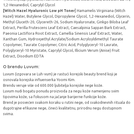
1,2-Hexanediol, Caprylyl Glycol
[Witch Hazel Hyaluronic Low pH Toner
] Hamamelis Virginiana (Witch
Hazel) Water, Butylene Glycol, Dipropylene Glycol, 1,2-Hexanediol, Glycerin,
Methyl Gluceth-20, Glycereth-26, Sodium Hyaluronate, Ginkgo Biloba Leaf
Extract, Perilla Frutescens Leaf Extract, Caesalpinia Sappan Bark Extract,
Paeonia Lactiflora Root Extract, Camellia Sinensis Leaf Extract, Water,
Xanthan Gum, Hydroxyethyl Acrylate/Sodium Acryloyldimethyl Taurate
Copolymer, Taurate Copolymer, Citric Acid, Polyglyceryl-10 Laurate,
Polyglyceryl-10 Myristate, Caprylyl Glycol, Illicium Verum (Anise) Fruit
Extract, Disodium EDTA
O brendu Luvum:
Luvum (izgovara se Luh-vum) je rastući korejski beauty brend koji je
osnovala korejska influenserka Yoomi Kim.
Brendu veruje više od 600.000 ljubitelja korejske nege kože.
Luvum nudi bogatu ponudu proizvoda za negu kože namenjenu svim
tipovima kože, sa fokusom na jačanje barijerne funkcije kože.
Brend je posvećen svakom koraku u rutini nege, od svakodnevnih rituala do
dugotrajne efikasne nege, čineći kvalitetnu, prirodnu negu dostupnom
svima.