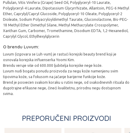
Pullulan, Vitis Vinifera (Grape) Seed Oil, Polyglyceryl-10 Laurate,
Polyglyceryl-4 Laurate, Dipotassium Glycyrrhizate, Allantoin, PEG-6 Methyl
Ether, Caprylyl/Capryl Glucoside, Polyglyceryl-10 Oleate, Polyglyceryl-2
Dioleate, Sodium Polyacryloyldimethyl Taurate, Gluconolactone, Bis-PEG-
18 Methyl Ether Dimethyl Silane, Methyl Methacrylate Crosspolymer,
Xanthan Gum, Carbomer, Tromethamine, Disodium EDTA, 1,2-Hexanediol,
Caprylyl Glycol, Ethylhexylglycerin
O brendu Luvum:
Luvum (izgovara se Luh-vum) je rastući korejski beauty brend koji je
osnovala korejska influenserka Yoomi Kim.
Brendu veruje više od 600.000 ljubitelja korejske nege kože.
Luvum nudi bogatu ponudu proizvoda za negu kože namenjenu svim
tipovima kože, sa fokusom na jačanje barijerne funkcije kože.
Brend je posvećen svakom koraku u rutini nege, od svakodnevnih rituala do
dugotrajne efikasne nege, čineći kvalitetnu, prirodnu negu dostupnom
svima.
PREPORUČENI PROIZVODI