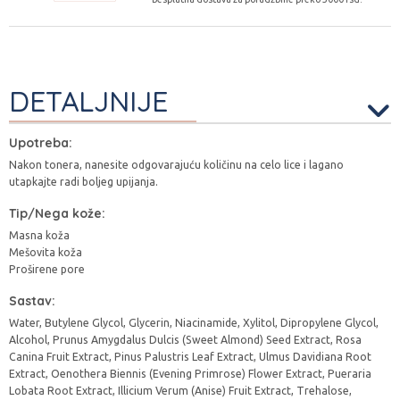
DETALJNIJE
Upotreba:
Nakon tonera, nanesite odgovarajuću količinu na celo lice i lagano
utapkajte radi boljeg upijanja.
Tip/Nega kože:
Masna koža
Mešovita koža
Proširene pore
Sastav:
Water, Butylene Glycol, Glycerin, Niacinamide, Xylitol, Dipropylene Glycol,
Alcohol, Prunus Amygdalus Dulcis (Sweet Almond) Seed Extract, Rosa
Canina Fruit Extract, Pinus Palustris Leaf Extract, Ulmus Davidiana Root
Extract, Oenothera Biennis (Evening Primrose) Flower Extract, Pueraria
Lobata Root Extract, Illicium Verum (Anise) Fruit Extract, Trehalose,