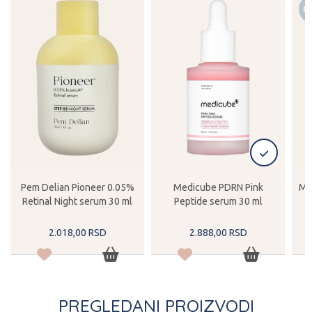
N
Pem Delian Pioneer 0.05%
Medicube PDRN Pink
Me
Retinal Night serum 30 ml
Peptide serum 30 ml
2.018,
00
RSD
2.888,
00
RSD
PREGLEDANI PROIZVODI