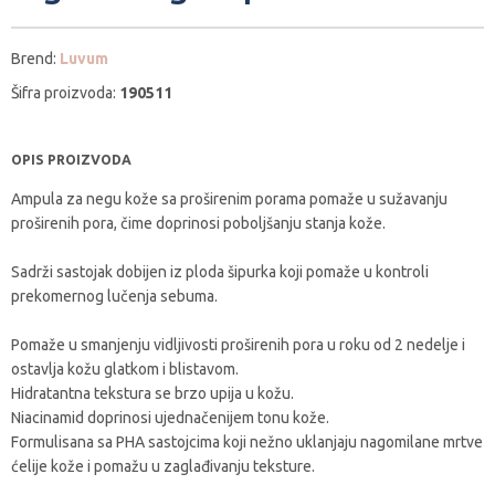
Brend:
Luvum
Šifra proizvoda:
190511
OPIS PROIZVODA
Ampula za negu kože sa proširenim porama pomaže u sužavanju
proširenih pora, čime doprinosi poboljšanju stanja kože.
Sadrži sastojak dobijen iz ploda šipurka koji pomaže u kontroli
prekomernog lučenja sebuma.
Pomaže u smanjenju vidljivosti proširenih pora u roku od 2 nedelje i
ostavlja kožu glatkom i blistavom.
Hidratantna tekstura se brzo upija u kožu.
Niacinamid doprinosi ujednačenijem tonu kože.
Formulisana sa PHA sastojcima koji nežno uklanjaju nagomilane mrtve
ćelije kože i pomažu u zaglađivanju teksture.