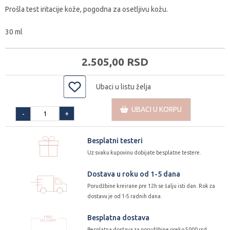
Prošla test iritacije kože, pogodna za osetljivu kožu.
30 ml
2.505,
00
RSD
Ubaci u listu želja
UBACI U KORPU
+
-
Besplatni testeri
Uz svaku kupovinu dobijate besplatne testere.
Dostava u roku od 1-5 dana
Porudžbine kreirane pre 12h se šalju isti dan. Rok za
dostavu je od 1-5 radnih dana.
Besplatna dostava
Besplatna dostava za porudžbine preko 5000 rsd.