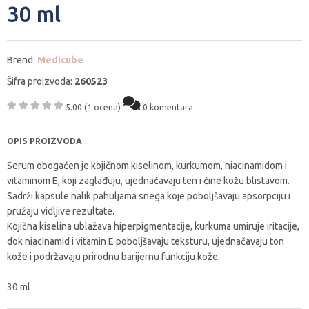
30 ml
Brend:
Medicube
Šifra proizvoda:
260523
5.00
(1 ocena)
0 komentara
OPIS PROIZVODA
Serum obogaćen je kojičnom kiselinom, kurkumom, niacinamidom i
vitaminom E, koji zaglađuju, ujednačavaju ten i čine kožu blistavom.
Sadrži kapsule nalik pahuljama snega koje poboljšavaju apsorpciju i
pružaju vidljive rezultate.
Kojična kiselina ublažava hiperpigmentacije, kurkuma umiruje iritacije,
dok niacinamid i vitamin E poboljšavaju teksturu, ujednačavaju ton
kože i podržavaju prirodnu barijernu funkciju kože.
30 ml