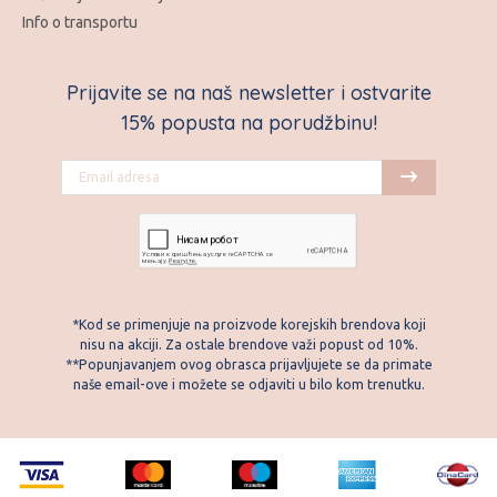
Info o transportu
Prijavite se na naš newsletter i ostvarite
15% popusta na porudžbinu!
*Kod se primenjuje na proizvode korejskih brendova koji
nisu na akciji. Za ostale brendove važi popust od 10%.
**Popunjavanjem ovog obrasca prijavljujete se da primate
naše email-ove i možete se odjaviti u bilo kom trenutku.