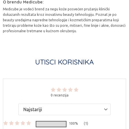
O brendu Medicube:
Medicube je vodeći brend za negu kože posvećen pružanju klinički
dokazanih rezultata kroz inovativnu beauty tehnologiju. Poznat je po
beauty uređajima napredne tehnologije i kozmetičkim preparatima koji
tretiraju probleme kože kao što su pore, mitiseri, fine linije i akne, donoseći
profesionalne tretmane u kućnom okruženju.
UTISCI KORISNIKA
0 recenzija
100%
(1)