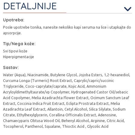
DETALJNIJE
Upotreba:
Posle upotrebe tonika, nanesite nekoliko kapi seruma na lice i utapkajte do
apsorpcije.
Tip/Nega kože:
Svi tipovi kože
Hiperpigmentacije
Sastav:
Water (Aqua), Niacinamide, Butylene Glycol, Jojoba Esters, 1,2-hexanediol,
Curcuma Longa (Turmeric) Root Extract, Caprylic/capric/succinic
Triglyceride, Coco-caprylate/caprate, Kojic Acid, Ammonium
Acryloyldimethyltaurate/vp Copolymer, Hydrogenated Castor Oil/sebacic
Acid Copolymer, Melia Azadirachta Flower Extract, Ocimum Sanctum Leaf
Extract, Coccinia Indica Fruit Extract, Eclipta Prostrata Extract, Melia
Azadirachta Leaf Extract, Allantoin, Cetyl Alcohol, Silica Silylate, Sodium
Citrate, Ethylhexylglycerin, Corallina Officinalis Extract, Adenosine,
Chamaecyparis Obtusa Wood Oil, Behenyl Alcohol, Arginine, Citric Acid,
Tocopherol, Panthenol, Squalane, Thioctic Acid , Glycolic Acid