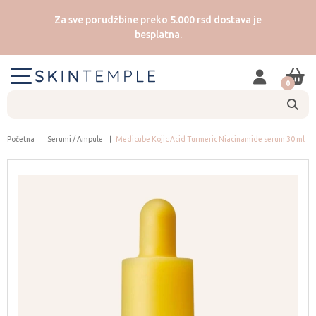
Za sve porudžbine preko 5.000 rsd dostava je
besplatna.
0
Početna
Serumi / Ampule
Medicube Kojic Acid Turmeric Niacinamide serum 30 ml