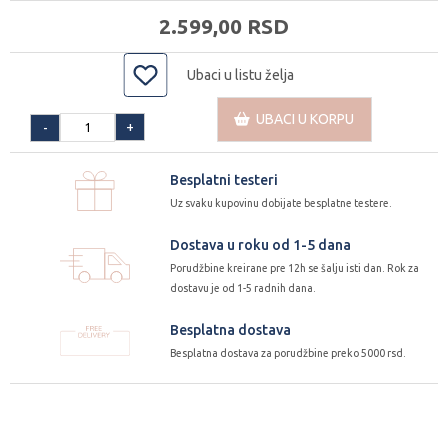
2.599,
00
RSD
Ubaci u listu želja
UBACI U KORPU
+
-
Besplatni testeri
Uz svaku kupovinu dobijate besplatne testere.
Dostava u roku od 1-5 dana
Porudžbine kreirane pre 12h se šalju isti dan. Rok za
dostavu je od 1-5 radnih dana.
Besplatna dostava
Besplatna dostava za porudžbine preko 5000 rsd.