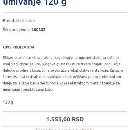
umivanje 120 g
Brend:
Medicube
Šifra proizvoda:
260202
OPIS PROIZVODA
Efikasno uklonite sitnu prašinu, zagađivače i druge nečistoće sa kože uz
ovaj blagi čistač za lice. Njegova gusta tekstura stvara bogatu penu koja
duboko prodire u kožu, čime se postiže efekat glatke i čiste kože. Čistač je
formulisan sa ekstraktom matičnjaka za pročišćavanje pora, ekstraktom
dunje za jačanje barijerne funkcije kože i ekstraktom cveta narandže za
umirivanje i omekšavanje kože.
120 g
1.555,
00
RSD