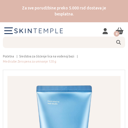
Za sve porudžbine preko 5.000 rsd dostava je
besplatna.
0
Početna
Sredstva za čišćenje lica na vodenoj bazi
Medicube Zero pena za umivanje 120 g