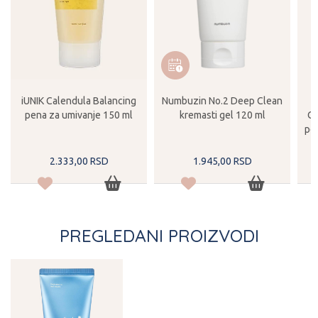
iUNIK Calendula Balancing
Numbuzin No.2 Deep Clean
pena za umivanje 150 ml
kremasti gel 120 ml
Ce
pe
2.333,
00
RSD
1.945,
00
RSD
PREGLEDANI PROIZVODI