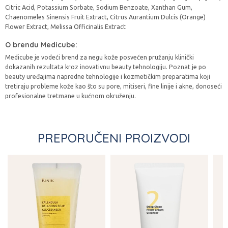
Citric Acid, Potassium Sorbate, Sodium Benzoate, Xanthan Gum,
Chaenomeles Sinensis Fruit Extract, Citrus Aurantium Dulcis (Orange)
Flower Extract, Melissa Officinalis Extract
O brendu Medicube:
Medicube je vodeći brend za negu kože posvećen pružanju klinički
dokazanih rezultata kroz inovativnu beauty tehnologiju. Poznat je po
beauty uređajima napredne tehnologije i kozmetičkim preparatima koji
tretiraju probleme kože kao što su pore, mitiseri, fine linije i akne, donoseći
profesionalne tretmane u kućnom okruženju.
PREPORUČENI PROIZVODI