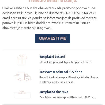
Trenutno nema na stanju.
Ukoliko želite da budete obavešteni kada proizvod ponovo bude
dostupan za kupovinu klinite na dugme "OBAVESTI ME". Na Vašu
email adresu stići će poruka sa inforamacijom da proizvod možete
ponovo kupiti. Da biste dodali proizvod u automatsku listu za
obaveštenje morate biti ulogovani.
OBAVESTI ME
Besplatni testeri
Uz svaku kupovinu dobijate besplatne testere.
Dostava u roku od 1-5 dana
Porudžbine kreirane pre 12h se šalju isti dan. Rok za
dostavu je od 1-5 radnih dana.
Besplatna dostava
Besplatna dostava za porudžbine preko 5000 rsd.