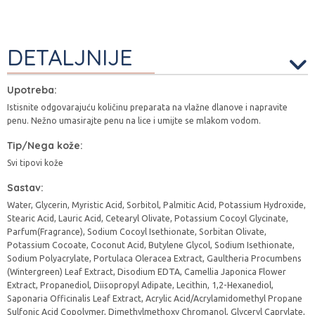
DETALJNIJE
Upotreba:
Istisnite odgovarajuću količinu preparata na vlažne dlanove i napravite
penu. Nežno umasirajte penu na lice i umijte se mlakom vodom.
Tip/Nega kože:
Svi tipovi kože
Sastav:
Water, Glycerin, Myristic Acid, Sorbitol, Palmitic Acid, Potassium Hydroxide,
Stearic Acid, Lauric Acid, Cetearyl Olivate, Potassium Cocoyl Glycinate,
Parfum(Fragrance), Sodium Cocoyl Isethionate, Sorbitan Olivate,
Potassium Cocoate, Coconut Acid, Butylene Glycol, Sodium Isethionate,
Sodium Polyacrylate, Portulaca Oleracea Extract, Gaultheria Procumbens
(Wintergreen) Leaf Extract, Disodium EDTA, Camellia Japonica Flower
Extract, Propanediol, Diisopropyl Adipate, Lecithin, 1,2-Hexanediol,
Saponaria Officinalis Leaf Extract, Acrylic Acid/Acrylamidomethyl Propane
Sulfonic Acid Copolymer, Dimethylmethoxy Chromanol, Glyceryl Caprylate,