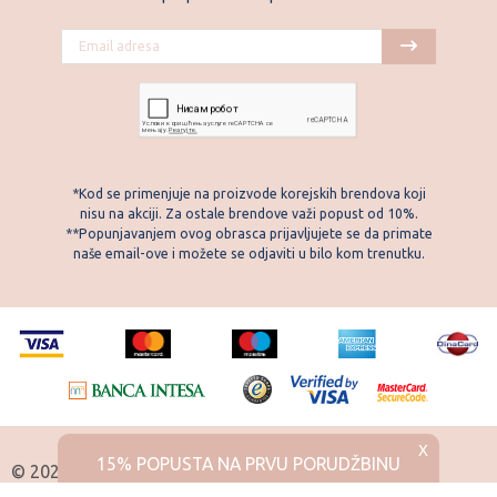
*Kod se primenjuje na proizvode korejskih brendova koji
nisu na akciji. Za ostale brendove važi popust od 10%.
**Popunjavanjem ovog obrasca prijavljujete se da primate
naše email-ove i možete se odjaviti u bilo kom trenutku.
X
15% POPUSTA NA PRVU PORUDŽBINU
© 2026 Skintemple