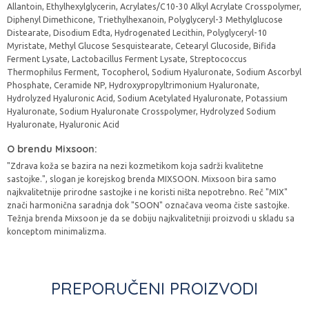
Allantoin, Ethylhexylglycerin, Acrylates/C10-30 Alkyl Acrylate Crosspolymer,
Diphenyl Dimethicone, Triethylhexanoin, Polyglyceryl-3 Methylglucose
Distearate, Disodium Edta, Hydrogenated Lecithin, Polyglyceryl-10
Myristate, Methyl Glucose Sesquistearate, Cetearyl Glucoside, Bifida
Ferment Lysate, Lactobacillus Ferment Lysate, Streptococcus
Thermophilus Ferment, Tocopherol, Sodium Hyaluronate, Sodium Ascorbyl
Phosphate, Ceramide NP, Hydroxypropyltrimonium Hyaluronate,
Hydrolyzed Hyaluronic Acid, Sodium Acetylated Hyaluronate, Potassium
Hyaluronate, Sodium Hyaluronate Crosspolymer, Hydrolyzed Sodium
Hyaluronate, Hyaluronic Acid
O brendu Mixsoon:
"Zdrava koža se bazira na nezi kozmetikom koja sadrži kvalitetne
sastojke.", slogan je korejskog brenda MIXSOON. Mixsoon bira samo
najkvalitetnije prirodne sastojke i ne koristi ništa nepotrebno. Reč "MIX"
znači harmonična saradnja dok "SOON" označava veoma čiste sastojke.
Težnja brenda Mixsoon je da se dobiju najkvalitetniji proizvodi u skladu sa
konceptom minimalizma.
PREPORUČENI PROIZVODI