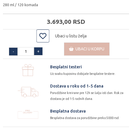
280 ml / 120 komada
3.693,
00
RSD
Ubaci u listu želja
UBACI U KORPU
+
-
Besplatni testeri
Uz svaku kupovinu dobijate besplatne testere.
Dostava u roku od 1-5 dana
Porudžbine kreirane pre 12h se šalju isti dan. Rok za
dostavu je od 1-5 radnih dana.
Besplatna dostava
Besplatna dostava za porudžbine preko 5000 rsd.