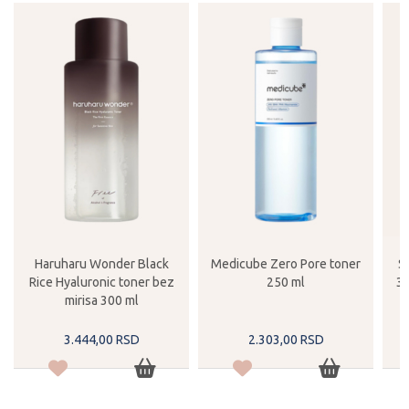
Haruharu Wonder Black
Medicube Zero Pore toner
S
Rice Hyaluronic toner bez
250 ml
30
mirisa 300 ml
3.444,
00
RSD
2.303,
00
RSD