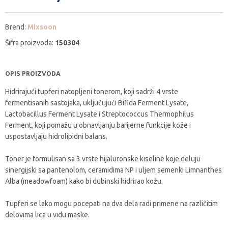
Brend:
Mixsoon
Šifra proizvoda:
150304
OPIS PROIZVODA
Hidrirajući tupferi natopljeni tonerom, koji sadrži 4 vrste
fermentisanih sastojaka, uključujući Bifida Ferment Lysate,
Lactobacillus Ferment Lysate i Streptococcus Thermophilus
Ferment, koji pomažu u obnavljanju barijerne funkcije kože i
uspostavljaju hidrolipidni balans.
Toner je formulisan sa 3 vrste hijaluronske kiseline koje deluju
sinergijski sa pantenolom, ceramidima NP i uljem semenki Limnanthes
Alba (meadowfoam) kako bi dubinski hidrirao kožu.
Tupferi se lako mogu pocepati na dva dela radi primene na različitim
delovima lica u vidu maske.