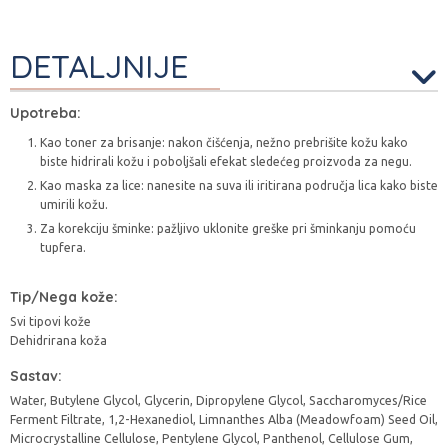
DETALJNIJE
Upotreba:
Kao toner za brisanje: nakon čišćenja, nežno prebrišite kožu kako
biste hidrirali kožu i poboljšali efekat sledećeg proizvoda za negu.
Kao maska za lice: nanesite na suva ili iritirana područja lica kako biste
umirili kožu.
Za korekciju šminke: pažljivo uklonite greške pri šminkanju pomoću
tupfera.
Tip/Nega kože:
Svi tipovi kože
Dehidrirana koža
Sastav:
Water, Butylene Glycol, Glycerin, Dipropylene Glycol, Saccharomyces/Rice
Ferment Filtrate, 1,2-Hexanediol, Limnanthes Alba (Meadowfoam) Seed Oil,
Microcrystalline Cellulose, Pentylene Glycol, Panthenol, Cellulose Gum,