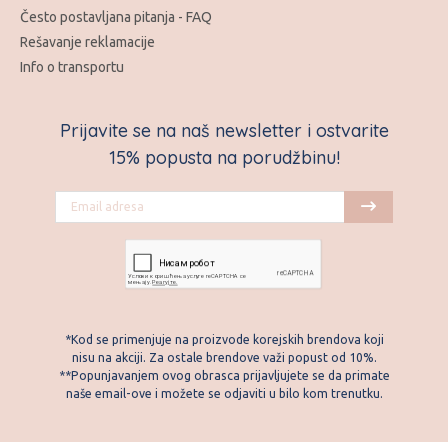
Često postavljana pitanja - FAQ
Rešavanje reklamacije
Info o transportu
Prijavite se na naš newsletter i ostvarite
15% popusta na porudžbinu!
*Kod se primenjuje na proizvode korejskih brendova koji
nisu na akciji. Za ostale brendove važi popust od 10%.
**Popunjavanjem ovog obrasca prijavljujete se da primate
naše email-ove i možete se odjaviti u bilo kom trenutku.