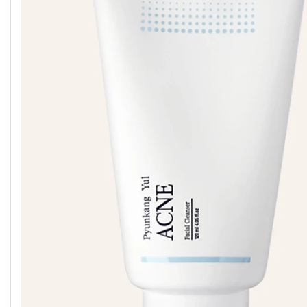
G9SKIN
IUNIK
MEDICUBE
GEEK &
IZEZE
MELIXIR
GORGEOUS
GOODAL
JUMISO
MOEV
GROWUS
KAINE
MISSHA
HANSKIN
KLAVUU
MIXSOON
HARUHARU
K-SECRET
NACIFIC
WONDER
SEOUL 1988
HEIMISH
KUNDAL
NERDS
HEVEBLUE
LABUTE
NINE LESS