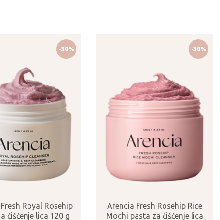
-30%
-30%
 Fresh Royal Rosehip
Arencia Fresh Rosehip Rice
a čišćenje lica 120 g
Mochi pasta za čišćenje lica