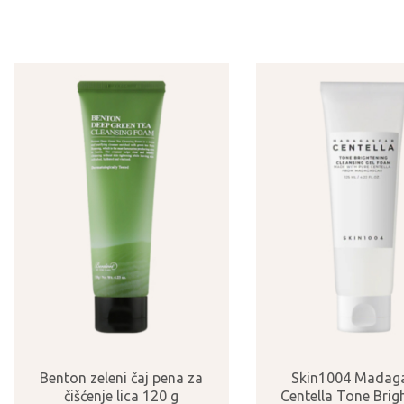
Benton zeleni čaj pena za
Skin1004 Madag
čišćenje lica 120 g
Centella Tone Brig