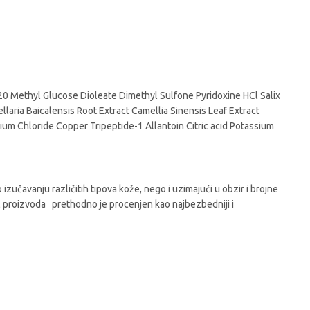
 Methyl Glucose Dioleate Dimethyl Sulfone Pyridoxine HCl Salix
laria Baicalensis Root Extract Camellia Sinensis Leaf Extract
dium Chloride Copper Tripeptide-1 Allantoin Citric acid Potassium
izučavanju različitih tipova kože, nego i uzimajući u obzir i brojne
Yul proizvoda prethodno je procenjen kao najbezbedniji i