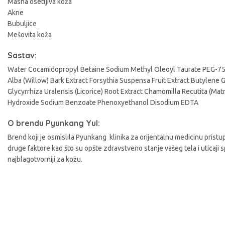
Masna osetljiva koža
A
Akne
Bubuljice
Mešovita koža
Sastav:
Water Cocamidopropyl Betaine Sodium Methyl Oleoyl Taurate PEG-75 
Alba (Willow) Bark Extract Forsythia Suspensa Fruit Extract Butylene 
Glycyrrhiza Uralensis (Licorice) Root Extract Chamomilla Recutita (Mat
Hydroxide Sodium Benzoate Phenoxyethanol Disodium EDTA
O brendu Pyunkang Yul:
Brend koji je osmislila Pyunkang klinika za orijentalnu medicinu pristup
druge faktore kao što su opšte zdravstveno stanje vašeg tela i uticaji 
najblagotvorniji za kožu.