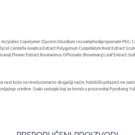
Acrylates Copolymer Glycerin Disodium cocoamphodipropionate PEG-120
Glycol Centella Asiatica Extract Polygonum Cuspidatum Root Extract Scutel
ricaria) Flower Extract Rosmarinus Officinalis (Rosemary) Leaf Extract So
a nezi kože na revolucionarno drugačiji način, holistički prilazeći ne samo 
spoljašnje sredine. Svaki sastojak koji se koristi u proizvodnji Pyunkang 
PREPORUČENI PROIZVODI