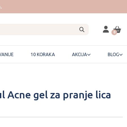
.
0
ANIJE
10 KORAKA
AKCIJA
BLOG
 Acne gel za pranje lica