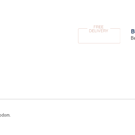
B
B
vodom.