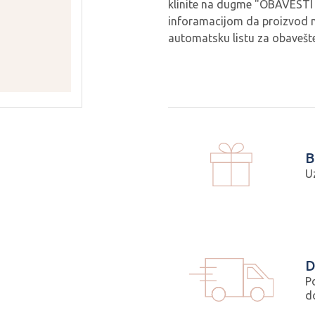
klinite na dugme "OBAVESTI 
inforamacijom da proizvod m
automatsku listu za obavešte
B
U
D
P
d