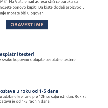
ME". Na Vašu email adresu stići će poruka sa
ožete ponovo kupiti. Da biste dodali proizvod u
nje morate biti ulogovani.
OBAVESTI ME
esplatni testeri
z svaku kupovinu dobijate besplatne testere.
ostava u roku od 1-5 dana
orudžbine kreirane pre 12h se šalju isti dan. Rok za
ostavu je od 1-5 radnih dana.