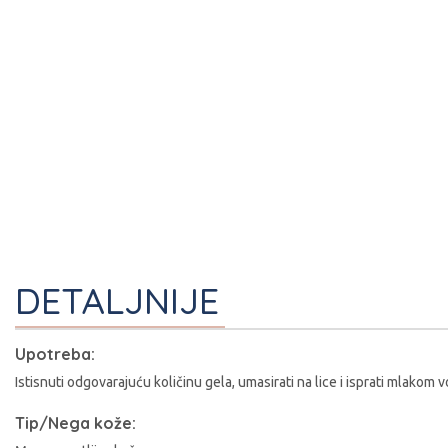
DETALJNIJE
Upotreba:
I
Istisnuti odgovarajuću količinu gela, umasirati na lice i isprati mlakom 
Tip/Nega kože: