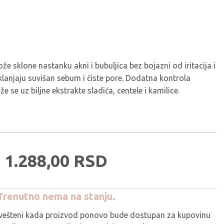
že sklone nastanku akni i bubuljica bez bojazni od iritacija i
uklanjaju suvišan sebum i čiste pore. Dodatna kontrola
 se uz biljne ekstrakte sladića, centele i kamilice.
1.288,
00
RSD
Trenutno nema na stanju.
avešteni kada proizvod ponovo bude dostupan za kupovinu