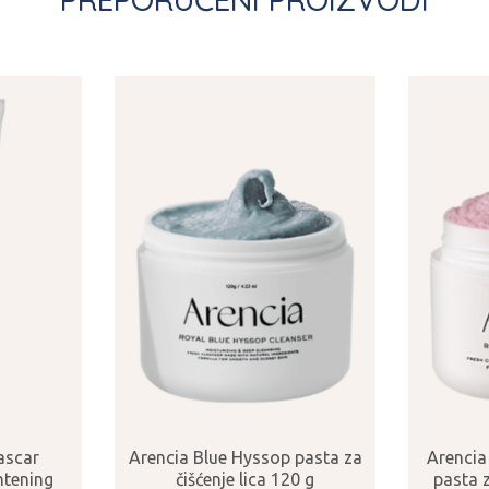
ascar
Arencia Blue Hyssop pasta za
Arencia
htening
čišćenje lica 120 g
pasta z