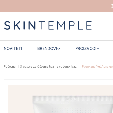
NOVITETI
BRENDOVI
PROIZVODI
Početna
Sredstva za čišćenje lica na vodenoj bazi
Pyunkang Yul Acne gel
HOUSE OF
ELROEL
LANEIGE
DOHWA
ESSELLO
HYAAH
LUVUM
ETUDE HOUSE
ILLIYOON
MAMONDE
FWEE
INNISFREE
MANYO
FATION
ISNTREE
MARY&MAY