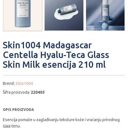
Skin1004 Madagascar
Centella Hyalu-Teca Glass
Skin Milk esencija 210 ml
Brend:
Skin1004
Šifra proizvoda:
220403
OPIS PROIZVODA
Esencija pomaže u zaglađivanju teksture kože i vraćanju prirodnog
sjaja tenu.