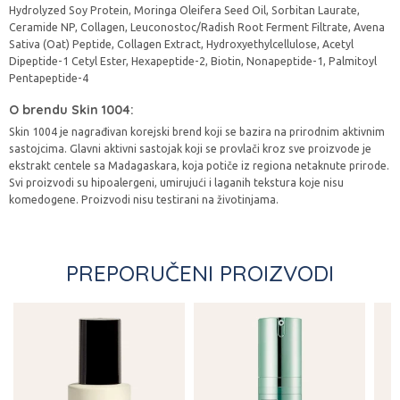
Hydrolyzed Soy Protein, Moringa Oleifera Seed Oil, Sorbitan Laurate,
Ceramide NP, Collagen, Leuconostoc/Radish Root Ferment Filtrate, Avena
Sativa (Oat) Peptide, Collagen Extract, Hydroxyethylcellulose, Acetyl
Dipeptide-1 Cetyl Ester, Hexapeptide-2, Biotin, Nonapeptide-1, Palmitoyl
Pentapeptide-4
O brendu Skin 1004:
Skin 1004 je nagrađivan korejski brend koji se bazira na prirodnim aktivnim
sastojcima. Glavni aktivni sastojak koji se provlači kroz sve proizvode je
ekstrakt centele sa Madagaskara, koja potiče iz regiona netaknute prirode.
Svi proizvodi su hipoalergeni, umirujući i laganih tekstura koje nisu
komedogene. Proizvodi nisu testirani na životinjama.
PREPORUČENI PROIZVODI