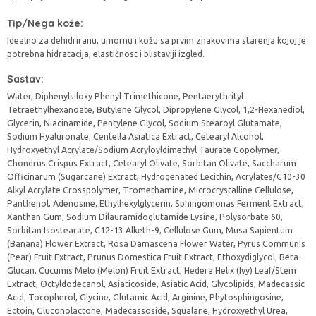
Tip/Nega kože:
Idealno za dehidriranu, umornu i kožu sa prvim znakovima starenja kojoj je
potrebna hidratacija, elastičnost i blistaviji izgled.
Sastav:
Water, Diphenylsiloxy Phenyl Trimethicone, Pentaerythrityl
Tetraethylhexanoate, Butylene Glycol, Dipropylene Glycol, 1,2-Hexanediol,
Glycerin, Niacinamide, Pentylene Glycol, Sodium Stearoyl Glutamate,
Sodium Hyaluronate, Centella Asiatica Extract, Cetearyl Alcohol,
Hydroxyethyl Acrylate/Sodium Acryloyldimethyl Taurate Copolymer,
Chondrus Crispus Extract, Cetearyl Olivate, Sorbitan Olivate, Saccharum
Officinarum (Sugarcane) Extract, Hydrogenated Lecithin, Acrylates/C10-30
Alkyl Acrylate Crosspolymer, Tromethamine, Microcrystalline Cellulose,
Panthenol, Adenosine, Ethylhexylglycerin, Sphingomonas Ferment Extract,
Xanthan Gum, Sodium Dilauramidoglutamide Lysine, Polysorbate 60,
Sorbitan Isostearate, C12-13 Alketh-9, Cellulose Gum, Musa Sapientum
(Banana) Flower Extract, Rosa Damascena Flower Water, Pyrus Communis
(Pear) Fruit Extract, Prunus Domestica Fruit Extract, Ethoxydiglycol, Beta-
Glucan, Cucumis Melo (Melon) Fruit Extract, Hedera Helix (Ivy) Leaf/Stem
Extract, Octyldodecanol, Asiaticoside, Asiatic Acid, Glycolipids, Madecassic
Acid, Tocopherol, Glycine, Glutamic Acid, Arginine, Phytosphingosine,
Ectoin, Gluconolactone, Madecassoside, Squalane, Hydroxyethyl Urea,