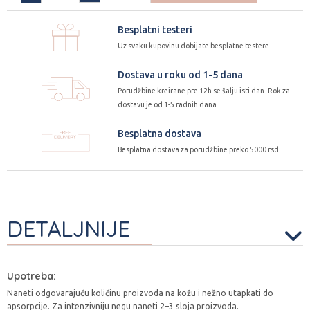
Besplatni testeri
Uz svaku kupovinu dobijate besplatne testere.
Dostava u roku od 1-5 dana
Porudžbine kreirane pre 12h se šalju isti dan. Rok za
dostavu je od 1-5 radnih dana.
Besplatna dostava
Besplatna dostava za porudžbine preko 5000 rsd.
DETALJNIJE
Upotreba:
Naneti odgovarajuću količinu proizvoda na kožu i nežno utapkati do
apsorpcije. Za intenzivniju negu naneti 2–3 sloja proizvoda.