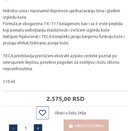
Hidroksi-urea i niacinamid doprinose ujednačavanju tena i glađem
izgledu kože.
Formula je obogaćena T4 i T17 kolagenom, kao i sa 3 vrste peptida
koji pomažu poboljšanju elastičnosti i čvršćem izgledu kože.
Natrijum-hijaluronat i TECA kompleks jačaju barijernu funkciju kože i
pružaju efekat hidrirane, punije kože.
TECA predstavlja prečišćeni ekstrakt azijske centele poznat po
umirujućem dejstvu, posebno pogodan za osetljivu i kožu sklonu
nepravilnostima.
210 ml
2.575,
00
RSD
Ubaci u listu želja
UBACI U KORPU
+
-