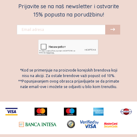
Prijavite se na naš newsletter i ostvarite
15% popusta na porudžbinu!
*Kod se primenjuje na proizvode korejskih brendova koji
nisu na akciji. Za ostale brendove važi popust od 10%.
**Popunjavanjem ovog obrasca prijavljujete se da primate
naše email-ove i možete se odjaviti u bilo kom trenutku.