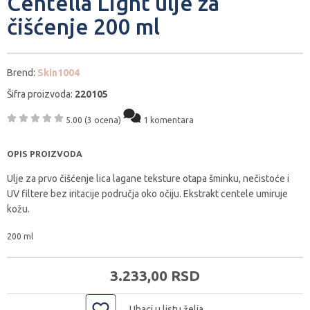
Centella Light ulje za
čišćenje 200 ml
Brend:
Skin1004
Šifra proizvoda:
220105
5.00
(3 ocena)
1 komentara
OPIS PROIZVODA
Ulje za prvo čišćenje lica lagane teksture otapa šminku, nečistoće i
UV filtere bez iritacije područja oko očiju. Ekstrakt centele umiruje
kožu.
200 ml
3.233,
00
RSD
Ubaci u listu želja