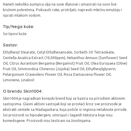
Naneti nekoliko pumpica ulja na suve dlanove i umasirati na suvo lice
kružnim pokretima. Pokvasiti ruke, protrljati, napraviti mlečnu emulziju i
isprati mlakom vodom.
Tip/Nega kože:
Svi tipovi kože
Sastav:
Ethylhexyl Stearate, Cetyl Ethylhexanoate, Sorbeth-30 Tetraoleate,
Centella Asiatica Extract (10,000ppm), Helianthus Annuus (Sunflower) Seed
Oil, Citrus Aurantium Bergamia (Bergamot) Fruit Oil, Olea Europaea (Olive)
Fruit Oil, Simmondsia Chinensis (Jojoba) Seed Oil, Ethylhexylglycerin,
Pelargonium Graveolens Flower Oil, Rosa Damascena Flower Oil,
Limonene, Linalool
O brendu Skin1004:
Skin1004 je nagrađivan korejski brend koji se bazira na prirodnim aktivnim
sastojcima. Glavni aktivni sastojak koji se provlači kroz sve proizvode je
ekstrakt centele sa Madagaskara, koja potiče iz regiona netaknute prirode.
Svi proizvodi su hipoalergeni, umirujući i laganih tekstura koje nisu
komedogene. Proizvodi nisu testirani na životinjama.