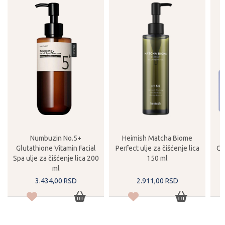
Numbuzin No.5+
Heimish Matcha Biome
Glutathione Vitamin Facial
Perfect ulje za čišćenje lica
Ca
Spa ulje za čišćenje lica 200
150 ml
ml
3.434,
00
RSD
2.911,
00
RSD