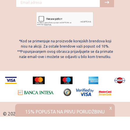
*Kod se primenjuje na proizvode korejskih brendova koji
nisu na akciji. Za ostale brendove važi popust od 10%.
**Popunjavanjem ovog obrasca prijavljujete se da primate
naše email-ove i možete se odjaviti u bilo kom trenutku.
X
15% POPUSTA NA PRVU PORUDŽBINU
© 2026 Skintemple