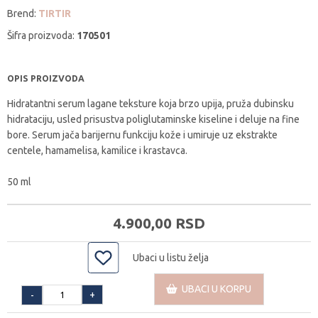
Brend:
TIRTIR
Šifra proizvoda:
170501
OPIS PROIZVODA
Hidratantni serum lagane teksture koja brzo upija, pruža dubinsku
hidrataciju, usled prisustva poliglutaminske kiseline i deluje na fine
bore. Serum jača barijernu funkciju kože i umiruje uz ekstrakte
centele, hamamelisa, kamilice i krastavca.
50 ml
4.900,
00
RSD
Ubaci u listu želja
UBACI U KORPU
+
-