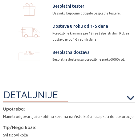
Besplatni testeri
Uz svaku kupovinu dobijate besplatne testere.
Dostava u roku od 1-5 dana
Porudžbine kreirane pre 12h se šalju isti dan. Rok za
dostavu je od 1-5 radnih dana.
Besplatna dostava
Besplatna dostava za porudžbine preko 5000 rsd.
DETALJNIJE
Upotreba:
Naneti odgovarajuću količinu seruma na čistu kožu i utapkati do apsorpcije.
Tip/Nega kože:
Svi tipovi kože