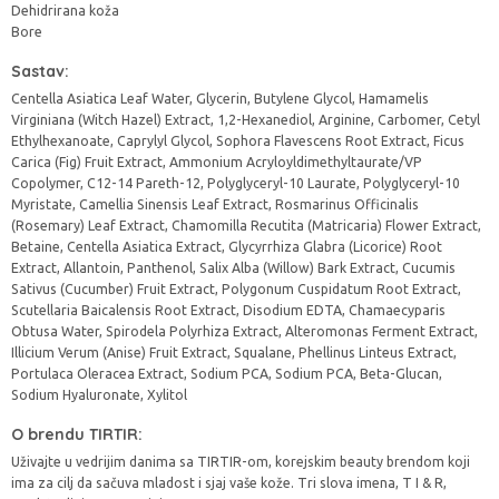
Dehidrirana koža
Bore
Sastav:
Centella Asiatica Leaf Water, Glycerin, Butylene Glycol, Hamamelis
Virginiana (Witch Hazel) Extract, 1,2-Hexanediol, Arginine, Carbomer, Cetyl
Ethylhexanoate, Caprylyl Glycol, Sophora Flavescens Root Extract, Ficus
Carica (Fig) Fruit Extract, Ammonium Acryloyldimethyltaurate/VP
Copolymer, C12-14 Pareth-12, Polyglyceryl-10 Laurate, Polyglyceryl-10
Myristate, Camellia Sinensis Leaf Extract, Rosmarinus Officinalis
(Rosemary) Leaf Extract, Chamomilla Recutita (Matricaria) Flower Extract,
Betaine, Centella Asiatica Extract, Glycyrrhiza Glabra (Licorice) Root
Extract, Allantoin, Panthenol, Salix Alba (Willow) Bark Extract, Cucumis
Sativus (Cucumber) Fruit Extract, Polygonum Cuspidatum Root Extract,
Scutellaria Baicalensis Root Extract, Disodium EDTA, Chamaecyparis
Obtusa Water, Spirodela Polyrhiza Extract, Alteromonas Ferment Extract,
Illicium Verum (Anise) Fruit Extract, Squalane, Phellinus Linteus Extract,
Portulaca Oleracea Extract, Sodium PCA, Sodium PCA, Beta-Glucan,
Sodium Hyaluronate, Xylitol
O brendu TIRTIR:
Uživajte u vedrijim danima sa TIRTIR-om, korejskim beauty brendom koji
ima za cilj da sačuva mladost i sjaj vaše kože. Tri slova imena, T I & R,