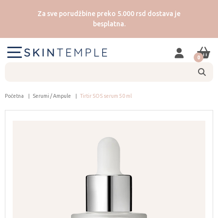
Za sve porudžbine preko 5.000 rsd dostava je
besplatna.
0
Početna
Serumi / Ampule
Tirtir SOS serum 50 ml