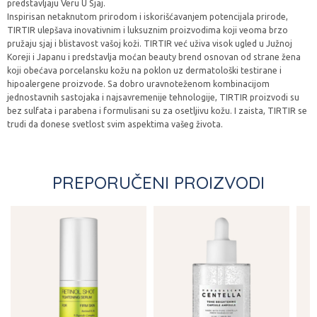
predstavljaju Veru U Sjaj.
Inspirisan netaknutom prirodom i iskorišćavanjem potencijala prirode,
TIRTIR ulepšava inovativnim i luksuznim proizvodima koji veoma brzo
pružaju sjaj i blistavost vašoj koži. TIRTIR već uživa visok ugled u Južnoj
Koreji i Japanu i predstavlja moćan beauty brend osnovan od strane žena
koji obećava porcelansku kožu na poklon uz dermatološki testirane i
hipoalergene proizvode. Sa dobro uravnoteženom kombinacijom
jednostavnih sastojaka i najsavremenije tehnologije, TIRTIR proizvodi su
bez sulfata i parabena i formulisani su za osetljivu kožu. I zaista, TIRTIR se
trudi da donese svetlost svim aspektima vašeg života.
PREPORUČENI PROIZVODI