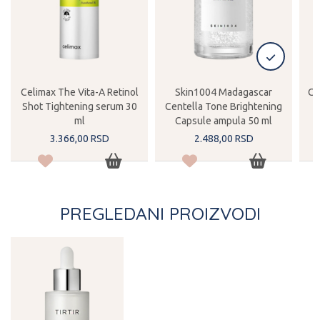
Celimax The Vita-A Retinol
Skin1004 Madagascar
Co
Shot Tightening serum 30
Centella Tone Brightening
ml
Capsule ampula 50 ml
3.366,
00
RSD
2.488,
00
RSD
PREGLEDANI PROIZVODI