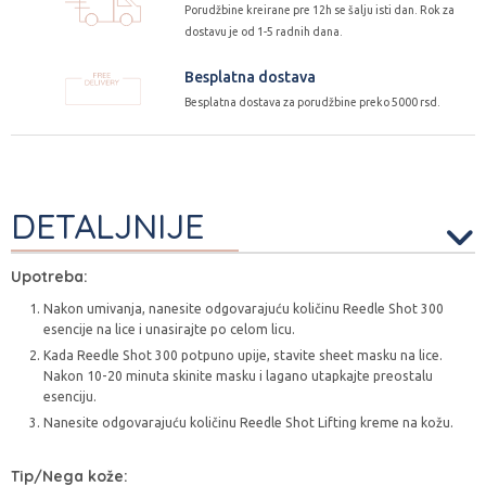
Porudžbine kreirane pre 12h se šalju isti dan. Rok za
dostavu je od 1-5 radnih dana.
Besplatna dostava
Besplatna dostava za porudžbine preko 5000 rsd.
DETALJNIJE
Upotreba:
Nakon umivanja, nanesite odgovarajuću količinu Reedle Shot 300
esencije na lice i unasirajte po celom licu.
Kada Reedle Shot 300 potpuno upije, stavite sheet masku na lice.
Nakon 10-20 minuta skinite masku i lagano utapkajte preostalu
esenciju.
Nanesite odgovarajuću količinu Reedle Shot Lifting kreme na kožu.
Tip/Nega kože: