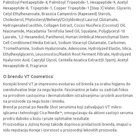
Palmitoyl Pentapeptide-4, Palmitoyl Tripeptide-1, Hexapeptide-9, Acetyl
Hexapeptide-8, Tripeptide-1, Copper Tripeptide-1 [Step 3] Water, Glycerin,
Cetyl Ethylhexanoate, Brassica Campestris (Rapeseed) Sterols,
Cholesterol, Phytosteryl/Behenyl/Octyldodecyl Lauroyl Glutamate,
Hydrogenated Lecithin, Collagen Extract, Cocos Nucifera (Coconut) Oil,
Niacinamide, Macadamia Ternifolia Seed Oil, Squalane, Polyglyceryl-10
Laurate, 1,2-Hexanediol, Panthenol, Human Umbilical Mesenchymal Stem
Cell Conditioned Media Extract, Sodium Stearoyl Glutamate, Carbomer,
Tromethamine, Sodium Hyaluronate, Adenosine, Hydrolyzed Elastin, Silica,
Ethylhexylglycerin, Leuconostoc/Radish Root Ferment Filtrate, Hydrolyzed
Hyaluronic Acid, Caprylyl Glycol, Centella Asiatica Extract(0.1ppm), Acetyl
Hexapeptide-8, Fragrance
O brendu VT Cosmetics:
Korejski brend VT je impresivno evoluirao od brenda za oralnu higijenu do
sveobuhvatne linije za negu lepote. Fascinantno je kako su zadržali fokus
na prirodnim sastojcima i dermatološkim istraživanjima i proširili asortiman
na proizvode za negu kože i šminku.
Brend je poznat po Reedle Shot serumima koji zahvaljujući VT mikro-
iglicama i tehnologiji Cica Reedle™, omogućavaju da aktivni sastojci seruma
prodru duboko u kožu i pruže optimalne rezultate.
Proizvodnja u Južnoj Koreji takođe doprinosi privlačnosti brenda, imajući u
vidu reputaciju Koreje i izvrsnost u proizvodnji lekovitih proizvoda.