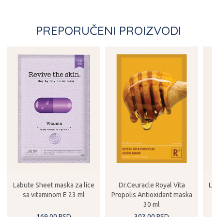
PREPORUČENI PROIZVODI
Labute Sheet maska za lice
Dr.Ceuracle Royal Vita
La
sa vitaminom E 23 ml
Propolis Antioxidant maska
30 ml
169,
00
RSD
303,
00
RSD