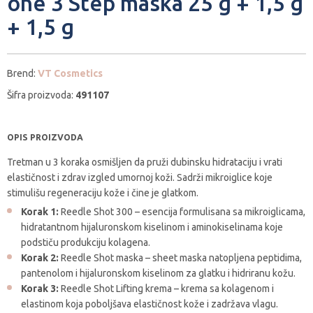
one 3 Step maska 25 g + 1,5 g
+ 1,5 g
Brend:
VT Cosmetics
Šifra proizvoda:
491107
OPIS PROIZVODA
Tretman u 3 koraka osmišljen da pruži dubinsku hidrataciju i vrati
elastičnost i zdrav izgled umornoj koži. Sadrži mikroiglice koje
stimulišu regeneraciju kože i čine je glatkom.
Korak 1:
Reedle Shot 300 – esencija formulisana sa mikroiglicama,
hidratantnom hijaluronskom kiselinom i aminokiselinama koje
podstiču produkciju kolagena.
Korak 2:
Reedle Shot maska – sheet maska natopljena peptidima,
pantenolom i hijaluronskom kiselinom za glatku i hidriranu kožu.
Korak 3:
Reedle Shot Lifting krema – krema sa kolagenom i
elastinom koja poboljšava elastičnost kože i zadržava vlagu.