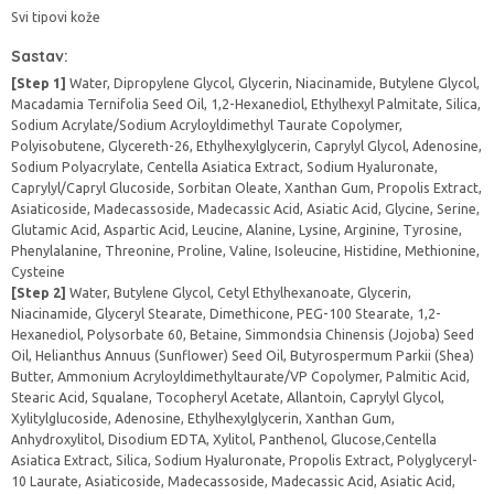
Svi tipovi kože
Sastav:
[Step 1]
Water, Dipropylene Glycol, Glycerin, Niacinamide, Butylene Glycol,
Macadamia Ternifolia Seed Oil, 1,2-Hexanediol, Ethylhexyl Palmitate, Silica,
Sodium Acrylate/Sodium Acryloyldimethyl Taurate Copolymer,
Polyisobutene, Glycereth-26, Ethylhexylglycerin, Caprylyl Glycol, Adenosine,
Sodium Polyacrylate, Centella Asiatica Extract, Sodium Hyaluronate,
Caprylyl/Capryl Glucoside, Sorbitan Oleate, Xanthan Gum, Propolis Extract,
Asiaticoside, Madecassoside, Madecassic Acid, Asiatic Acid, Glycine, Serine,
Glutamic Acid, Aspartic Acid, Leucine, Alanine, Lysine, Arginine, Tyrosine,
Phenylalanine, Threonine, Proline, Valine, Isoleucine, Histidine, Methionine,
Cysteine
[Step 2]
Water, Butylene Glycol, Cetyl Ethylhexanoate, Glycerin,
Niacinamide, Glyceryl Stearate, Dimethicone, PEG-100 Stearate, 1,2-
Hexanediol, Polysorbate 60, Betaine, Simmondsia Chinensis (Jojoba) Seed
Oil, Helianthus Annuus (Sunflower) Seed Oil, Butyrospermum Parkii (Shea)
Butter, Ammonium Acryloyldimethyltaurate/VP Copolymer, Palmitic Acid,
Stearic Acid, Squalane, Tocopheryl Acetate, Allantoin, Caprylyl Glycol,
Xylitylglucoside, Adenosine, Ethylhexylglycerin, Xanthan Gum,
Anhydroxylitol, Disodium EDTA, Xylitol, Panthenol, Glucose,Centella
Asiatica Extract, Silica, Sodium Hyaluronate, Propolis Extract, Polyglyceryl-
10 Laurate, Asiaticoside, Madecassoside, Madecassic Acid, Asiatic Acid,