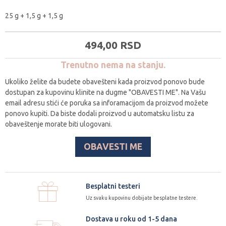
25 g + 1,5 g + 1,5 g
494,
00
RSD
Trenutno nema na stanju.
Ukoliko želite da budete obavešteni kada proizvod ponovo bude
dostupan za kupovinu klinite na dugme "OBAVESTI ME". Na Vašu
email adresu stići će poruka sa inforamacijom da proizvod možete
ponovo kupiti. Da biste dodali proizvod u automatsku listu za
obaveštenje morate biti ulogovani.
OBAVESTI ME
Besplatni testeri
Uz svaku kupovinu dobijate besplatne testere.
Dostava u roku od 1-5 dana