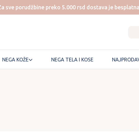
Za sve porudžbine preko 5.000 rsd dostava je besplatna
NEGA KOŽE
NEGA TELA I KOSE
NAJPRODAV
NUMBUZIN
SKIN1004
ONE THING
SKINFOOD
ONGREDIENTS
SKINTEMPLE
PEM DELIAN
SOME BY MI
SUNGBOON
PERIPERA
EDITOR