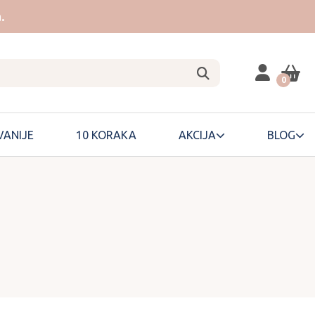
.
0
ANIJE
10 KORAKA
AKCIJA
BLOG