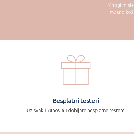
Mnogi misle 
i masna koža
Besplatni testeri
I
Uz svaku kupovinu dobijate besplatne testere.