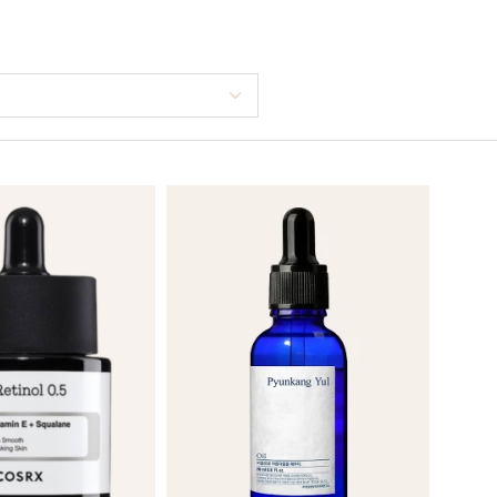
THE LAB BY
PURCELL
BLANC DOUX
PURITO SEOUL
TIRTIR
PYUNKANG YUL
TOCOBO
REAL BARRIER
TORRIDEN
ROM&ND
TOVEGAN
ROUND LAB
VT COSMETICS
ROVECTIN
YUNJAC
SEAPURI
WELLAGE