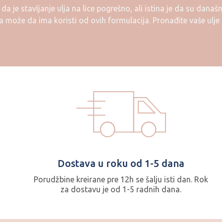
da je stavljanje ulja na lice pogrešno, ali istina je da su današ
 može da ima koristi od ovih formulacija. Pronađite vaše ulje 
Dostava u roku od 1-5 dana
Porudžbine kreirane pre 12h se šalju isti dan. Rok
za dostavu je od 1-5 radnih dana.