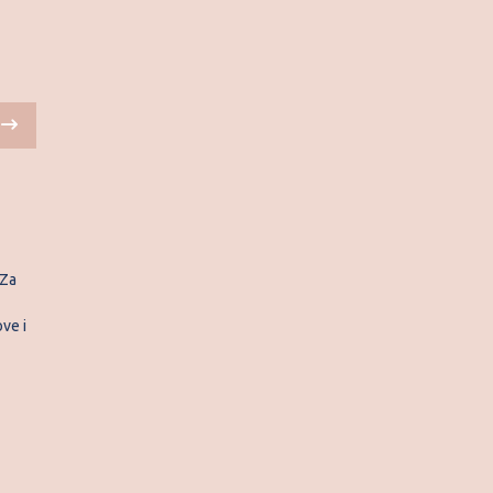
 Za
ve i