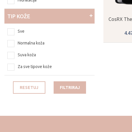
Hidratacija
TIP KOŽE
CosRX The 
Sve
4.4
Normalna koža
Suva koža
Za sve tipove kože
RESETUJ
FILTRIRAJ