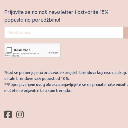
A
Prijavite se na naš newsletter i ostvarite 15%
popusta na porudžbinu!
*Kod se primenjuje na proizvode korejskih brendova koji nisu na akciji.
ostale brendove važi popust od 10%.
**Popunjavanjem ovog obrasca prijavljujete se da primate naše email-o
možete se odjaviti u bilo kom trenutku.