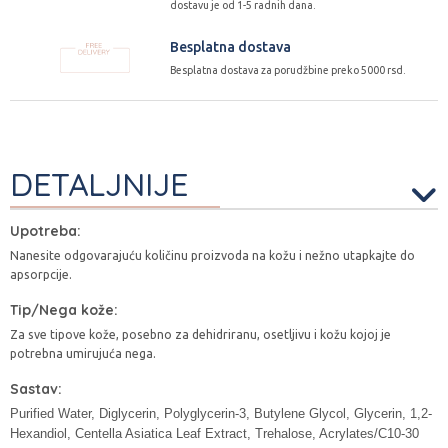
dostavu je od 1-5 radnih dana.
Besplatna dostava
Besplatna dostava za porudžbine preko 5000 rsd.
DETALJNIJE
Upotreba:
Nanesite odgovarajuću količinu proizvoda na kožu i nežno utapkajte do
apsorpcije.
Tip/Nega kože:
Za sve tipove kože, posebno za dehidriranu, osetljivu i kožu kojoj je
potrebna umirujuća nega.
Sastav:
Purified Water, Diglycerin, Polyglycerin-3, Butylene Glycol, Glycerin, 1,2-
Hexandiol, Centella Asiatica Leaf Extract, Trehalose, Acrylates/C10-30