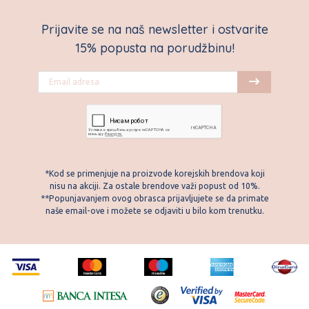
Prijavite se na naš newsletter i ostvarite
15% popusta na porudžbinu!
*Kod se primenjuje na proizvode korejskih brendova koji
nisu na akciji. Za ostale brendove važi popust od 10%.
**Popunjavanjem ovog obrasca prijavljujete se da primate
naše email-ove i možete se odjaviti u bilo kom trenutku.