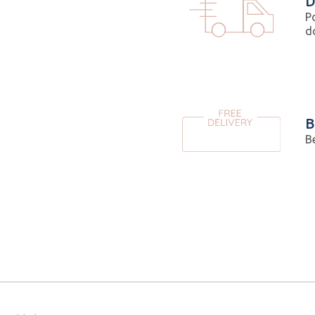
D
P
d
B
B