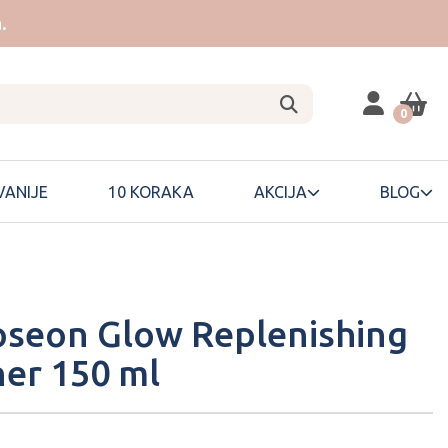
.
0
ANIJE
10 KORAKA
AKCIJA
BLOG
oseon Glow Replenishing
ner 150 ml