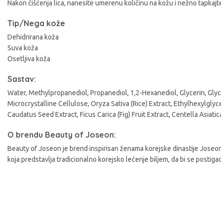
Nakon čišćenja lica, nanesite umerenu količinu na kožu i nežno tapkajte 
A
Tip/Nega kože
Dehidrirana koža
Suva koža
Osetljiva koža
Sastav:
Water, Methylpropanediol, Propanediol, 1,2-Hexanediol, Glycerin, Gly
Microcrystalline Cellulose, Oryza Sativa (Rice) Extract, Ethylhexylgly
Caudatus Seed Extract, Ficus Carica (Fig) Fruit Extract, Centella Asi
O brendu Beauty of Joseon:
Beauty of Joseon je brend inspirisan ženama korejske dinastije Joseon
koja predstavlja tradicionalno korejsko lečenje biljem, da bi se postigao