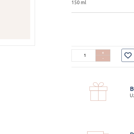
150 ml
+
-
B
U