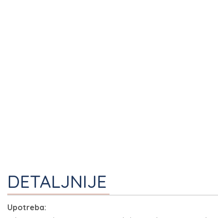
I
DETALJNIJE
Upotreba: