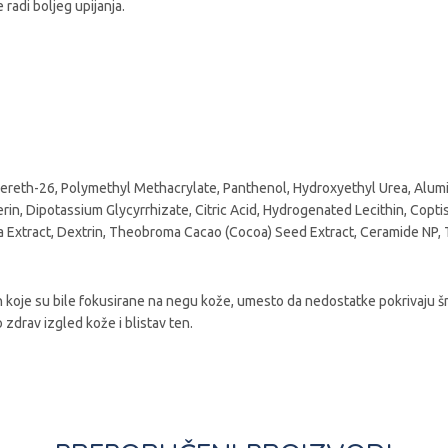
radi boljeg upijanja.
cereth-26, Polymethyl Methacrylate, Panthenol, Hydroxyethyl Urea, Alumi
cerin, Dipotassium Glycyrrhizate, Citric Acid, Hydrogenated Lecithin, Cop
atica Extract, Dextrin, Theobroma Cacao (Cocoa) Seed Extract, Ceramide NP
 koje su bile fokusirane na negu kože, umesto da nedostatke pokrivaju šm
 zdrav izgled kože i blistav ten.