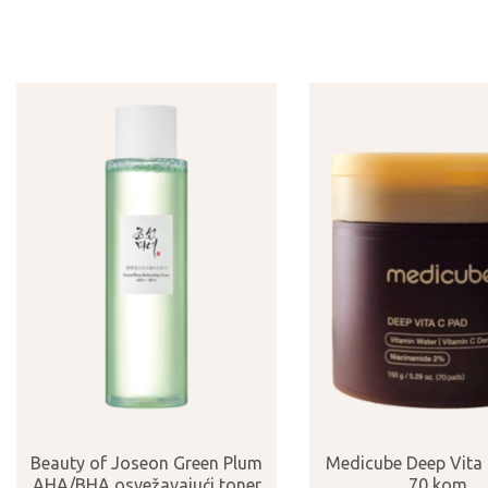
Beauty of Joseon Green Plum
Medicube Deep Vita 
AHA/BHA osvežavajući toner
70 kom.