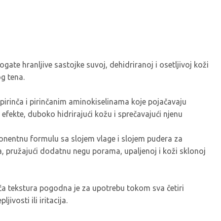
ogate hranljive sastojke suvoj, dehidriranoj i osetljivoj koži
og tena.
pirinča i pirinčanim aminokiselinama koje pojačavaju
 efekte, duboko hidrirajući kožu i sprečavajući njenu
nentnu formulu sa slojem vlage i slojem pudera za
 pružajući dodatnu negu porama, upaljenoj i koži sklonoj
a tekstura pogodna je za upotrebu tokom sva četiri
ivosti ili iritacija.