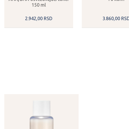
150 ml
2.942,
00
RSD
3.860,
00
RS