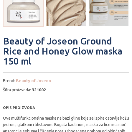
Beauty of Joseon Ground
Rice and Honey Glow maska
150 ml
Brend:
Beauty of Joseon
Šifra proizvoda:
321002
OPIS PROIZVODA
Ova multifunkcionalna maska na bazi gline koja se ispira ostavlja kožu
jedrom, glatkom i blistavom. Bogata kaolinom, maska za lice ima moć
apsorpcije sebuma i čišćenja pora. Obogaćena prahom od pirinčanih