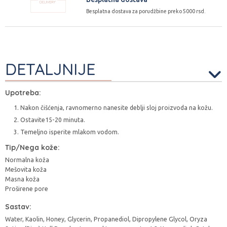
Besplatna dostava za porudžbine preko 5000 rsd.
DETALJNIJE
Upotreba:
Nakon čišćenja, ravnomerno nanesite deblji sloj proizvoda na kožu.
Ostavite15-20 minuta.
Temeljno isperite mlakom vodom.
Tip/Nega kože:
Normalna koža
Mešovita koža
Masna koža
Proširene pore
Sastav:
Water, Kaolin, Honey, Glycerin, Propanediol, Dipropylene Glycol, Oryza