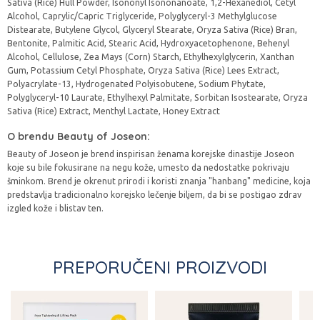
Sativa (Rice) Hull Powder, Isononyl Isononanoate, 1,2-Hexanediol, Cetyl
Alcohol, Caprylic/Capric Triglyceride, Polyglyceryl-3 Methylglucose
Distearate, Butylene Glycol, Glyceryl Stearate, Oryza Sativa (Rice) Bran,
Bentonite, Palmitic Acid, Stearic Acid, Hydroxyacetophenone, Behenyl
Alcohol, Cellulose, Zea Mays (Corn) Starch, Ethylhexylglycerin, Xanthan
Gum, Potassium Cetyl Phosphate, Oryza Sativa (Rice) Lees Extract,
Polyacrylate-13, Hydrogenated Polyisobutene, Sodium Phytate,
Polyglyceryl-10 Laurate, Ethylhexyl Palmitate, Sorbitan Isostearate, Oryza
Sativa (Rice) Extract, Menthyl Lactate, Honey Extract
O brendu Beauty of Joseon:
Beauty of Joseon je brend inspirisan ženama korejske dinastije Joseon
koje su bile fokusirane na negu kože, umesto da nedostatke pokrivaju
šminkom. Brend je okrenut prirodi i koristi znanja "hanbang" medicine, koja
predstavlja tradicionalno korejsko lečenje biljem, da bi se postigao zdrav
izgled kože i blistav ten.
PREPORUČENI PROIZVODI