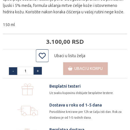
ljuski i 5% meda, formula uklanja mrtve ćelije kože i istovremeno
hidrira kožu. Koristite nakon koraka čišćenja u vašoj rutini nege kože.
150 ml
3.100,
00
RSD
Ubaci u listu želja
UBACI U KORPU
+
-
Besplatni testeri
Uz svaku kupovinu dobijate besplatne testere.
Dostava u roku od 1-5 dana
Porudžbine kreirane pre 12h se šalju isti dan. Rok za
dostavu je od 1-5 radnih dana.
Besplatna dostava