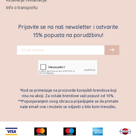
Info o transportu
Prijavite se na naš newsletter i ostvarite
15% popusta na porudžbinu!
*Kod se primenjuje na proizvode korejskih brendova koji
nisu na akciji. Za ostale brendove važi popust od 10%.
**Popunjavanjem ovog obrasca prijavljujete se da primate
naše email-ove i možete se odjaviti u bilo kom trenutku.