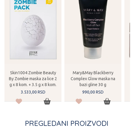
Skin1004 Zombie Beauty
Mary&May Blackberry
By Zombie maska za lice 2
Complex Glow maska na
g x 8 kom. + 3.5 g x 8 kom.
bazi gline 30 g
3.533,
00
RSD
990,
00
RSD
PREGLEDANI PROIZVODI