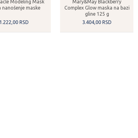
racle Modeling Mask
Mary&May Blackberry
a nanošenje maske
Complex Glow maska na bazi
gline 125 g
1.222,
00
RSD
3.404,
00
RSD