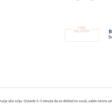
B
B
učje oko očiju. Ostaviti 3–5 minuta da se delimično osuši, zatim nežno um