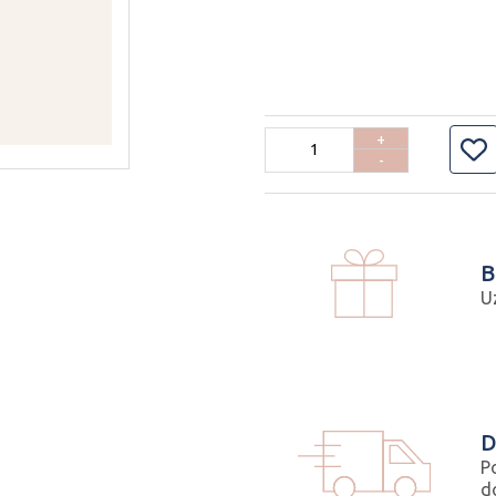
+
-
B
U
D
P
d