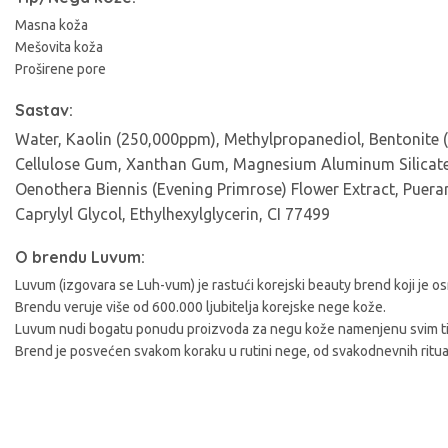
A
Masna koža
Mešovita koža
Proširene pore
Sastav:
Water, Kaolin (250,000ppm), Methylpropanediol, Bentonite (5
Cellulose Gum, Xanthan Gum, Magnesium Aluminum Silicate, P
Oenothera Biennis (Evening Primrose) Flower Extract, Puerari
Caprylyl Glycol, Ethylhexylglycerin, CI 77499
O brendu Luvum:
Luvum (izgovara se Luh-vum) je rastući korejski beauty brend koji je o
Brendu veruje više od 600.000 ljubitelja korejske nege kože.
Luvum nudi bogatu ponudu proizvoda za negu kože namenjenu svim tipo
Brend je posvećen svakom koraku u rutini nege, od svakodnevnih ritua