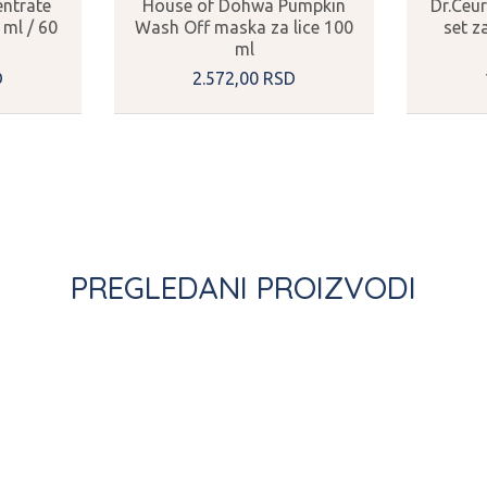
ntrate
House of Dohwa Pumpkin
Dr.Ceu
ml / 60
Wash Off maska za lice 100
set z
ml
D
2.572,
00
RSD
PREGLEDANI PROIZVODI