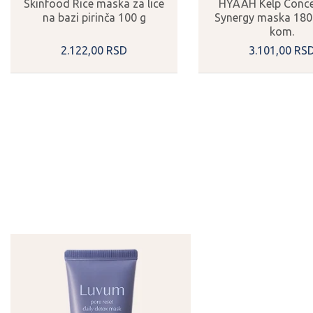
Skinfood Rice maska za lice
HYAAH Kelp Conce
na bazi pirinča 100 g
Synergy maska 180 
kom.
2.122,
00
RSD
3.101,
00
RS