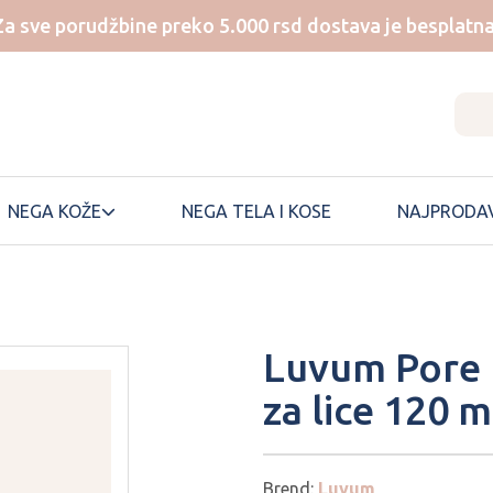
Za sve porudžbine preko 5.000 rsd dostava je besplatna
NEGA KOŽE
NEGA TELA I KOSE
NAJPRODAV
NUMBUZIN
SKIN1004
Luvum Pore 
ONE THING
SKINFOOD
za lice 120 m
ONGREDIENTS
SKINTEMPLE
PEM DELIAN
SOME BY MI
SUNGBOON
PERIPERA
EDITOR
Brend:
Luvum