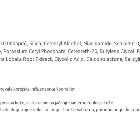
0,000ppm), Silica, Cetearyl Alcohol, Niacinamide, Sea Silt (10
otassium Cetyl Phosphate, Ceteareth-20, Butylene Glycol, Pin
a Lobata Root Extract, Glycolic Acid, Gluconolactone, Salicylic
snovala korejska influenserka Yoomi Kim.
vima kože, sa fokusom na jačanje barijerne funkcije kože.
la do dugotrajne efikasne nege, čineći kvalitetnu, prirodnu negu dostu