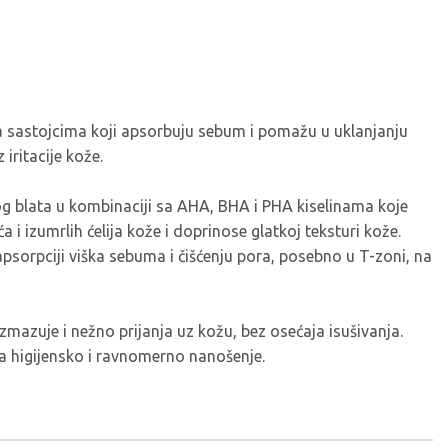
a sastojcima koji apsorbuju sebum i pomažu u uklanjanju
iritacije kože.
g blata u kombinaciji sa AHA, BHA i PHA kiselinama koje
 i izumrlih ćelija kože i doprinose glatkoj teksturi kože.
psorpciji viška sebuma i čišćenju pora, posebno u T-zoni, na
mazuje i nežno prijanja uz kožu, bez osećaja isušivanja.
a higijensko i ravnomerno nanošenje.