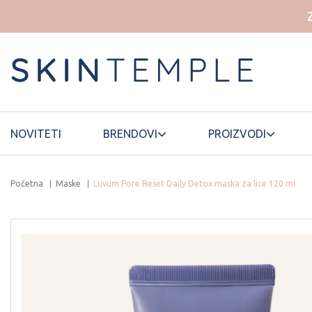
NOVITETI
BRENDOVI
PROIZVODI
Početna
Maske
Luvum Pore Reset Daily Detox maska za lice 120 ml
HOUSE OF
ELROEL
LANEIGE
DOHWA
ESSELLO
HYAAH
LUVUM
ETUDE HOUSE
ILLIYOON
MAMONDE
FWEE
INNISFREE
MANYO
FATION
ISNTREE
MARY&MAY