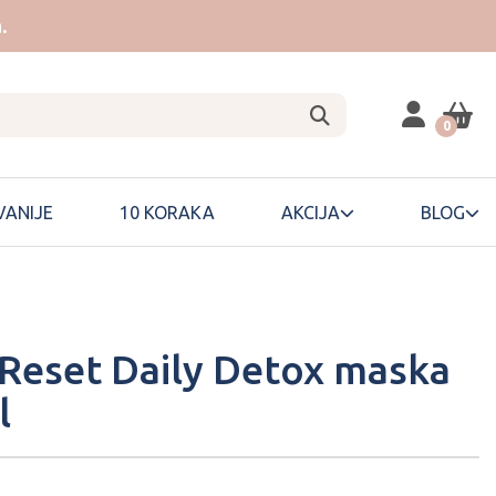
.
0
ANIJE
10 KORAKA
AKCIJA
BLOG
Reset Daily Detox maska
l