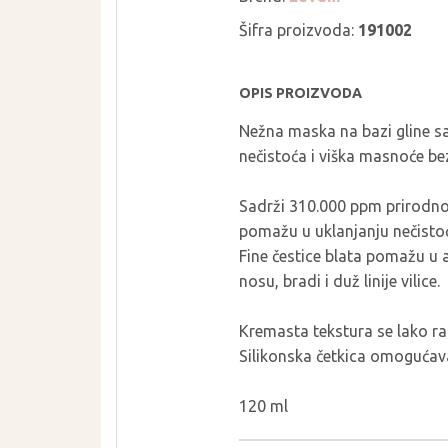
THE LAB BY
PURCELL
BLANC DOUX
Šifra proizvoda:
191002
PURITO SEOUL
TIRTIR
PYUNKANG YUL
TOCOBO
OPIS PROIZVODA
REAL BARRIER
TORRIDEN
Nežna maska na bazi gline s
ROM&ND
TOVEGAN
nečistoća i viška masnoće bez 
ROUND LAB
VT COSMETICS
ROVECTIN
YUNJAC
Sadrži 310.000 ppm prirodno
pomažu u uklanjanju nečistoća
SEAPURI
WELLAGE
Fine čestice blata pomažu u a
nosu, bradi i duž linije vilice.
Kremasta tekstura se lako raz
Silikonska četkica omogućav
120 ml