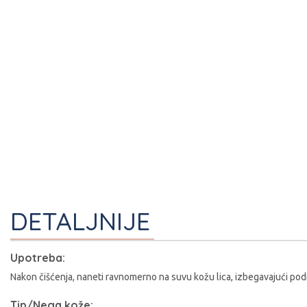
DETALJNIJE
I
Upotreba:
Nakon čišćenja, naneti ravnomerno na suvu kožu lica, izbegavajući podr
Tip/Nega kože: