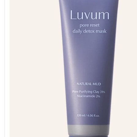
G9SKIN
IUNIK
MEDICUBE
GEEK &
IZEZE
MELIXIR
GORGEOUS
GOODAL
JUMISO
MOEV
GROWUS
KAINE
MISSHA
HANSKIN
KLAVUU
MIXSOON
HARUHARU
K-SECRET
NACIFIC
WONDER
SEOUL 1988
HEIMISH
KUNDAL
NERDS
HEVEBLUE
LABUTE
NINE LESS