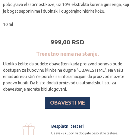
poboljšava elastičnost kože, uz 10% ekstrakta korena ginsenga, koji
je bogat saponinima i dubinski i dugotrajno hidrira kožu.
10 ml
999,
00
RSD
Trenutno nema na stanju.
Ukoliko želite da budete obavešteni kada proizvod ponovo bude
dostupan za kupovinu klinite na dugme "OBAVESTI ME". Na Vašu
email adresu stići će poruka sa inforamacijom da proizvod možete
ponovo kupiti. Da biste dodali proizvod u automatsku listu za
obaveštenje morate biti ulogovani.
OBAVESTI ME
Besplatni testeri
Uz svaku kupovinu dobijate besplatne testere.