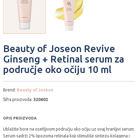
Beauty of Joseon Revive
Ginseng + Retinal serum za
područje oko očiju 10 ml
Brend:
Beauty of Joseon
Šifra proizvoda:
320602
OPIS PROIZVODA
Ublažite bore na osetljivom području oko očiju uz ovaj hranljivi serum.
Serum sadrži 2% lipozoma retinala koji stimuliše sintezu kolagena i