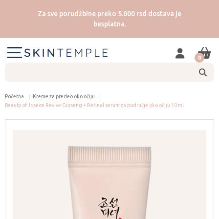
Za sve porudžbine preko 5.000 rsd dostava je
besplatna.
0
Početna
Kreme za predeo oko očiju
Beauty of Joseon Revive Ginseng + Retinal serum za područje oko očiju 10 ml