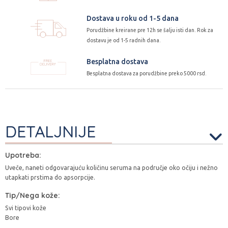
Dostava u roku od 1-5 dana
Porudžbine kreirane pre 12h se šalju isti dan. Rok za
dostavu je od 1-5 radnih dana.
Besplatna dostava
Besplatna dostava za porudžbine preko 5000 rsd.
DETALJNIJE
Upotreba:
Uveče, naneti odgovarajuću količinu seruma na područje oko očiju i nežno
utapkati prstima do apsorpcije.
Tip/Nega kože:
Svi tipovi kože
Bore