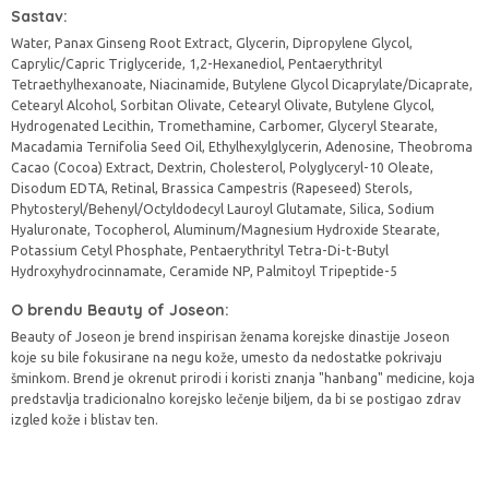
Sastav:
Water, Panax Ginseng Root Extract, Glycerin, Dipropylene Glycol,
Caprylic/Capric Triglyceride, 1,2-Hexanediol, Pentaerythrityl
Tetraethylhexanoate, Niacinamide, Butylene Glycol Dicaprylate/Dicaprate,
Cetearyl Alcohol, Sorbitan Olivate, Cetearyl Olivate, Butylene Glycol,
Hydrogenated Lecithin, Tromethamine, Carbomer, Glyceryl Stearate,
Macadamia Ternifolia Seed Oil, Ethylhexylglycerin, Adenosine, Theobroma
Cacao (Cocoa) Extract, Dextrin, Cholesterol, Polyglyceryl-10 Oleate,
Disodum EDTA, Retinal, Brassica Campestris (Rapeseed) Sterols,
Phytosteryl/Behenyl/Octyldodecyl Lauroyl Glutamate, Silica, Sodium
Hyaluronate, Tocopherol, Aluminum/Magnesium Hydroxide Stearate,
Potassium Cetyl Phosphate, Pentaerythrityl Tetra-Di-t-Butyl
Hydroxyhydrocinnamate, Ceramide NP, Palmitoyl Tripeptide-5
O brendu Beauty of Joseon:
Beauty of Joseon je brend inspirisan ženama korejske dinastije Joseon
koje su bile fokusirane na negu kože, umesto da nedostatke pokrivaju
šminkom. Brend je okrenut prirodi i koristi znanja "hanbang" medicine, koja
predstavlja tradicionalno korejsko lečenje biljem, da bi se postigao zdrav
izgled kože i blistav ten.