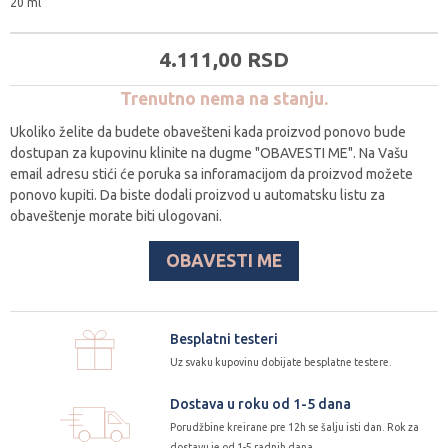
20 ml
4.111,
00
RSD
Trenutno nema na stanju.
Ukoliko želite da budete obavešteni kada proizvod ponovo bude
dostupan za kupovinu klinite na dugme "OBAVESTI ME". Na Vašu
email adresu stići će poruka sa inforamacijom da proizvod možete
ponovo kupiti. Da biste dodali proizvod u automatsku listu za
obaveštenje morate biti ulogovani.
OBAVESTI ME
Besplatni testeri
Uz svaku kupovinu dobijate besplatne testere.
Dostava u roku od 1-5 dana
Porudžbine kreirane pre 12h se šalju isti dan. Rok za
dostavu je od 1-5 radnih dana.