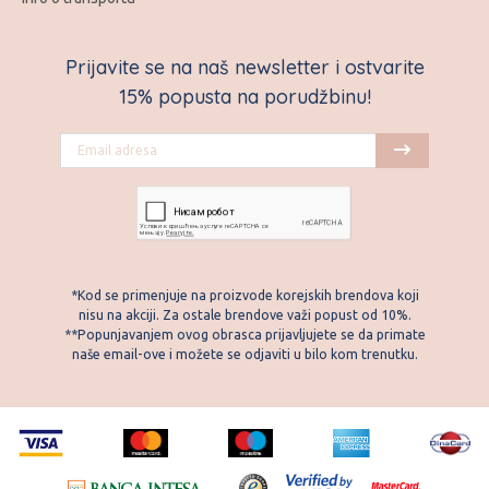
Prijavite se na naš newsletter i ostvarite
15% popusta na porudžbinu!
*Kod se primenjuje na proizvode korejskih brendova koji
nisu na akciji. Za ostale brendove važi popust od 10%.
**Popunjavanjem ovog obrasca prijavljujete se da primate
naše email-ove i možete se odjaviti u bilo kom trenutku.