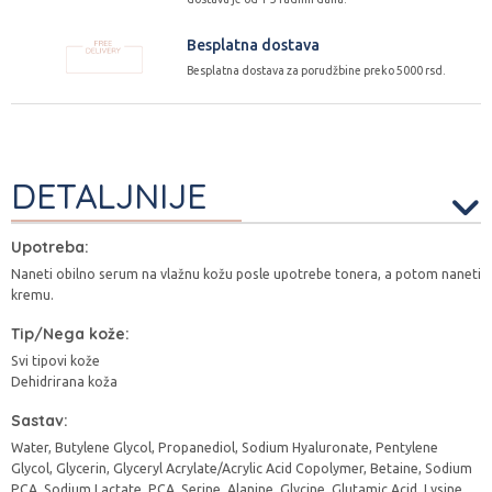
Besplatna dostava
Besplatna dostava za porudžbine preko 5000 rsd.
DETALJNIJE
Upotreba:
Naneti obilno serum na vlažnu kožu posle upotrebe tonera, a potom naneti
kremu.
Tip/Nega kože:
Svi tipovi kože
Dehidrirana koža
Sastav:
Water, Butylene Glycol, Propanediol, Sodium Hyaluronate, Pentylene
Glycol, Glycerin, Glyceryl Acrylate/Acrylic Acid Copolymer, Betaine, Sodium
PCA, Sodium Lactate, PCA, Serine, Alanine, Glycine, Glutamic Acid, Lysine