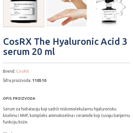
CosRX The Hyaluronic Acid 3
serum 20 ml
Brend:
CosRX
Šifra proizvoda:
110510
OPIS PROIZVODA
Serum za hidrataciju koji sadrži niskomolekularnu hijaluronsku
kiselinu i NMF, kompleks aminokiselina i ceramide koji čuvaju barijernu
funkciju kože.