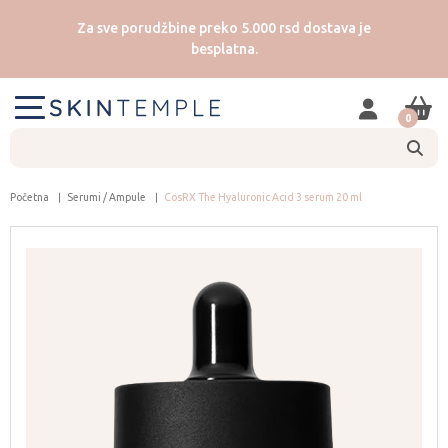
Za sve porudžbine preko 5.000 rsd dostava je
besplatna.
0
Početna
Serumi / Ampule
CosRX The Hyaluronic Acid 3 serum 20 ml