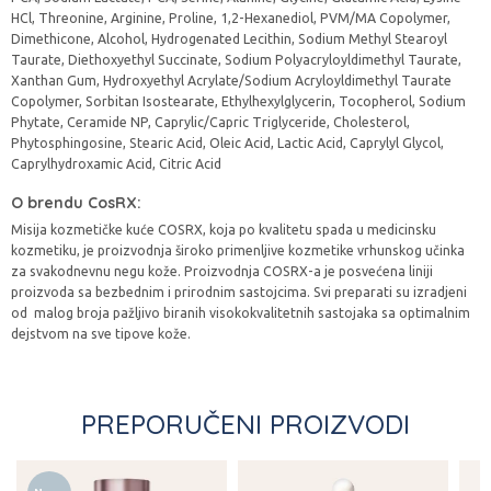
HCl, Threonine, Arginine, Proline, 1,2-Hexanediol, PVM/MA Copolymer,
Dimethicone, Alcohol, Hydrogenated Lecithin, Sodium Methyl Stearoyl
Taurate, Diethoxyethyl Succinate, Sodium Polyacryloyldimethyl Taurate,
Xanthan Gum, Hydroxyethyl Acrylate/Sodium Acryloyldimethyl Taurate
Copolymer, Sorbitan Isostearate, Ethylhexylglycerin, Tocopherol, Sodium
Phytate, Ceramide NP, Caprylic/Capric Triglyceride, Cholesterol,
Phytosphingosine, Stearic Acid, Oleic Acid, Lactic Acid, Caprylyl Glycol,
Caprylhydroxamic Acid, Citric Acid
O brendu CosRX:
Misija kozmetičke kuće COSRX, koja po kvalitetu spada u medicinsku
kozmetiku, je proizvodnja široko primenljive kozmetike vrhunskog učinka
za svakodnevnu negu kože. Proizvodnja COSRX-a je posvećena liniji
proizvoda sa bezbednim i prirodnim sastojcima. Svi preparati su izradjeni
od malog broja pažljivo biranih visokokvalitetnih sastojaka sa optimalnim
dejstvom na sve tipove kože.
PREPORUČENI PROIZVODI