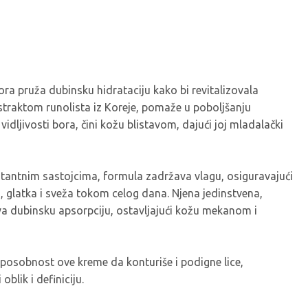
ra pruža dubinsku hidrataciju kako bi revitalizovala
raktom runolista iz Koreje, pomaže u poboljšanju
vidljivosti bora, čini kožu blistavom, dajući joj mladalački
atantnim sastojcima, formula zadržava vlagu, osiguravajući
 glatka i sveža tokom celog dana. Njena jedinstvena,
va dubinsku apsorpciju, ostavljajući kožu mekanom i
posobnost ove kreme da konturiše i podigne lice,
oblik i definiciju.