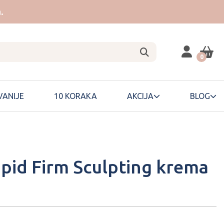
.
0
ANIJE
10 KORAKA
AKCIJA
BLOG
pid Firm Sculpting krema