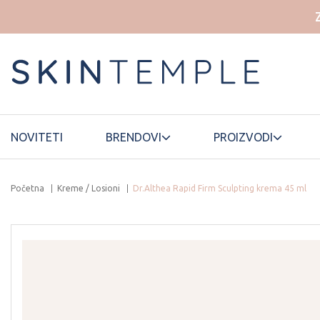
NOVITETI
BRENDOVI
PROIZVODI
Početna
Kreme / Losioni
Dr.Althea Rapid Firm Sculpting krema 45 ml
HOUSE OF
ELROEL
LANEIGE
DOHWA
ESSELLO
HYAAH
LUVUM
ETUDE HOUSE
ILLIYOON
MAMONDE
FWEE
INNISFREE
MANYO
FATION
ISNTREE
MARY&MAY