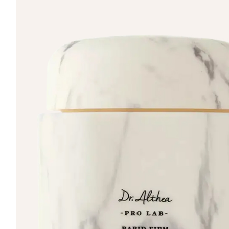
G9SKIN
IUNIK
MEDICUBE
GEEK &
IZEZE
MELIXIR
GORGEOUS
GOODAL
JUMISO
MOEV
GROWUS
KAINE
MISSHA
HANSKIN
KLAVUU
MIXSOON
HARUHARU
K-SECRET
NACIFIC
WONDER
SEOUL 1988
HEIMISH
KUNDAL
NERDS
HEVEBLUE
LABUTE
NINE LESS