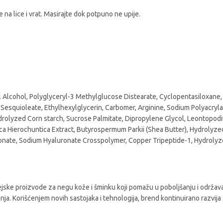
na lice i vrat. Masirajte dok potpuno ne upije.
yl Alcohol, Polyglyceryl-3 Methylglucose Distearate, Cyclopentasiloxane, 
 Sesquioleate, Ethylhexylglycerin, Carbomer, Arginine, Sodium Polyacrylat
rolyzed Corn starch, Sucrose Palmitate, Dipropylene Glycol, Leontopodi
tica Hierochuntica Extract, Butyrospermum Parkii (Shea Butter), Hydrolyze
ronate, Sodium Hyaluronate Crosspolymer, Copper Tripeptide-1, Hydroly
ke proizvode za negu kože i šminku koji pomažu u poboljšanju i održavan
nja. Korišćenjem novih sastojaka i tehnologija, brend kontinuirano razvija