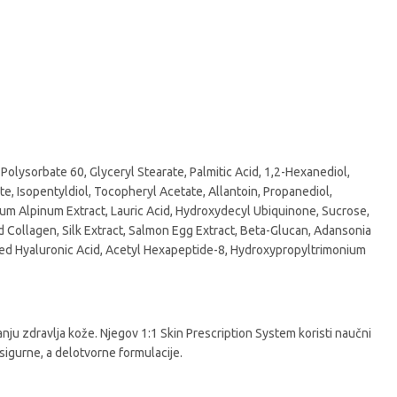
Polysorbate 60, Glyceryl Stearate, Palmitic Acid, 1,2-Hexanediol,
e, Isopentyldiol, Tocopheryl Acetate, Allantoin, Propanediol,
um Alpinum Extract, Lauric Acid, Hydroxydecyl Ubiquinone, Sucrose,
d Collagen, Silk Extract, Salmon Egg Extract, Beta-Glucan, Adansonia
zed Hyaluronic Acid, Acetyl Hexapeptide-8, Hydroxypropyltrimonium
ju zdravlja kože. Njegov 1:1 Skin Prescription System koristi naučni
 sigurne, a delotvorne formulacije.