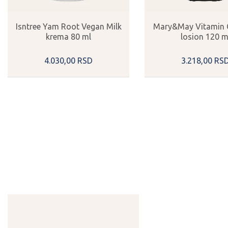
Isntree Yam Root Vegan Milk
Mary&May Vitamin 
krema 80 ml
losion 120 m
4.030,
00
RSD
3.218,
00
RS