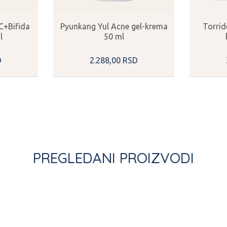
C+Bifida
Pyunkang Yul Acne gel-krema
Torrid
l
50 ml
D
2.288,
00
RSD
PREGLEDANI PROIZVODI