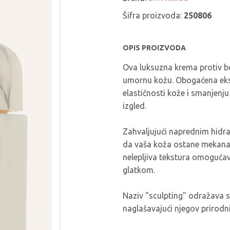
THE LAB BY
PURCELL
BLANC DOUX
Šifra proizvoda:
250806
PURITO SEOUL
TIRTIR
PYUNKANG YUL
TOCOBO
OPIS PROIZVODA
REAL BARRIER
TORRIDEN
Ova luksuzna krema protiv bo
ROM&ND
TOVEGAN
umornu kožu. Obogaćena ekst
ROUND LAB
VT COSMETICS
elastičnosti kože i smanjenju 
ROVECTIN
YUNJAC
izgled.
SEAPURI
WELLAGE
Zahvaljujući naprednim hidr
da vaša koža ostane mekana,
nelepljiva tekstura omoguća
glatkom.
Naziv "sculpting" odražava s
naglašavajući njegov prirodni 