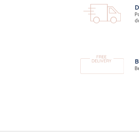
D
P
d
B
B