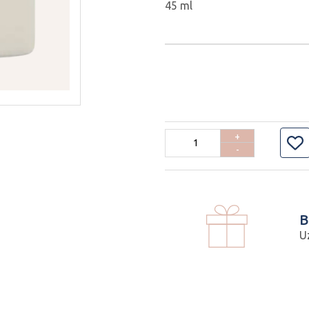
45 ml
+
-
B
U