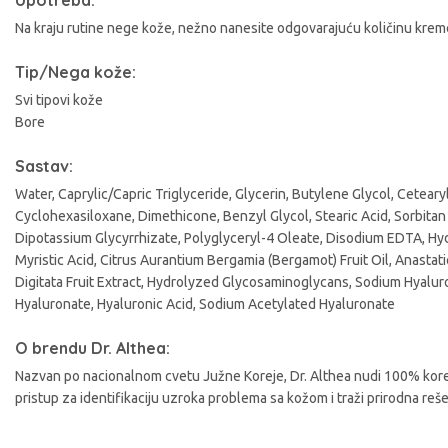
Upotreba:
A
Na kraju rutine nege kože, nežno nanesite odgovarajuću količinu kreme 
Tip/Nega kože:
Svi tipovi kože
Bore
Sastav:
Water, Caprylic/Capric Triglyceride, Glycerin, Butylene Glycol, Cetear
Cyclohexasiloxane, Dimethicone, Benzyl Glycol, Stearic Acid, Sorbitan
Dipotassium Glycyrrhizate, Polyglyceryl-4 Oleate, Disodium EDTA, Hyd
Myristic Acid, Citrus Aurantium Bergamia (Bergamot) Fruit Oil, Anasta
Digitata Fruit Extract, Hydrolyzed Glycosaminoglycans, Sodium Hyalu
Hyaluronate, Hyaluronic Acid, Sodium Acetylated Hyaluronate
O brendu Dr. Althea:
Nazvan po nacionalnom cvetu Južne Koreje, Dr. Althea nudi 100% korejs
pristup za identifikaciju uzroka problema sa kožom i traži prirodna reše