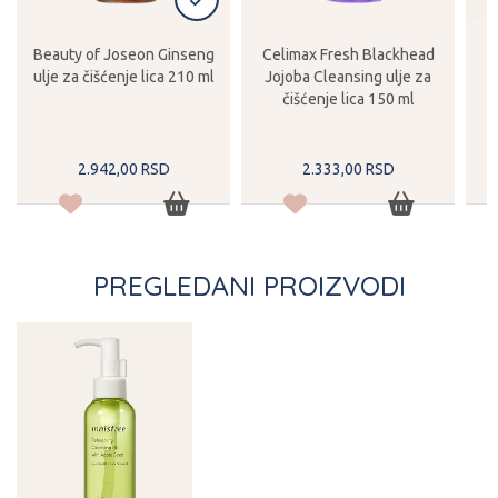
Beauty of Joseon Ginseng
Celimax Fresh Blackhead
ulje za čišćenje lica 210 ml
Jojoba Cleansing ulje za
R
čišćenje lica 150 ml
D
2.942,
00
RSD
2.333,
00
RSD
PREGLEDANI PROIZVODI