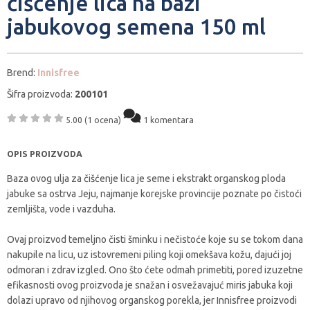
čišćenje lica na bazi
jabukovog semena 150 ml
Brend:
Innisfree
Šifra proizvoda:
200101
5.00
(1 ocena)
1 komentara
OPIS PROIZVODA
Baza ovog ulja za čišćenje lica je seme i ekstrakt organskog ploda
jabuke sa ostrva Jeju, najmanje korejske provincije poznate po čistoći
zemljišta, vode i vazduha.
Ovaj proizvod temeljno čisti šminku i nečistoće koje su se tokom dana
nakupile na licu, uz istovremeni piling koji omekšava kožu, dajući joj
odmoran i zdrav izgled. Ono što ćete odmah primetiti, pored izuzetne
efikasnosti ovog proizvoda je snažan i osvežavajuć miris jabuka koji
dolazi upravo od njihovog organskog porekla, jer Innisfree proizvodi