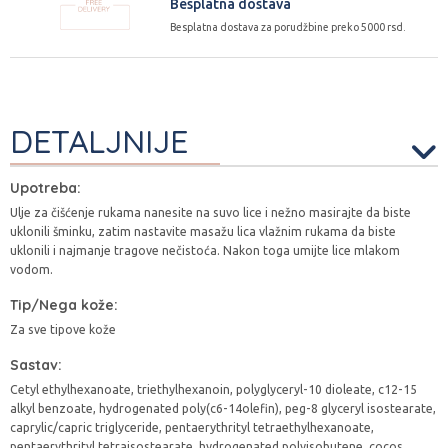
Besplatna dostava
Besplatna dostava za porudžbine preko 5000 rsd.
DETALJNIJE
Upotreba:
Ulje za čišćenje rukama nanesite na suvo lice i nežno masirajte da biste
uklonili šminku, zatim nastavite masažu lica vlažnim rukama da biste
uklonili i najmanje tragove nečistoća. Nakon toga umijte lice mlakom
vodom.
Tip/Nega kože:
Za sve tipove kože
Sastav:
Cetyl ethylhexanoate, triethylhexanoin, polyglyceryl-10 dioleate, c12-15
alkyl benzoate, hydrogenated poly(c6-14olefin), peg-8 glyceryl isostearate,
caprylic/capric triglyceride, pentaerythrityl tetraethylhexanoate,
pentaerythrityl tetraisostearate, hydrogenated polyisobutene, cocos