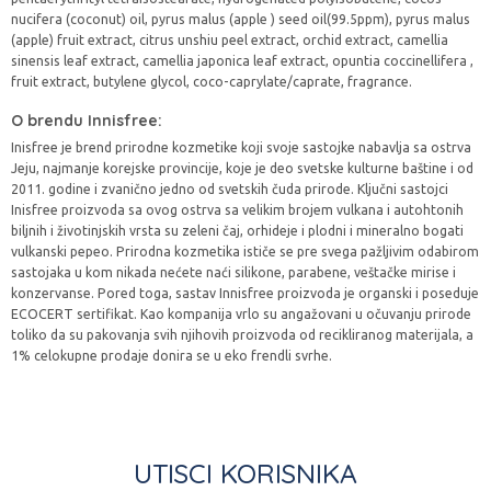
nucifera (coconut) oil, pyrus malus (apple ) seed oil(99.5ppm), pyrus malus
(apple) fruit extract, citrus unshiu peel extract, orchid extract, camellia
sinensis leaf extract, camellia japonica leaf extract, opuntia coccinellifera ,
fruit extract, butylene glycol, coco-caprylate/caprate, fragrance.
O brendu Innisfree:
Inisfree je brend prirodne kozmetike koji svoje sastojke nabavlja sa ostrva
Jeju, najmanje korejske provincije, koje je deo svetske kulturne baštine i od
2011. godine i zvanično jedno od svetskih čuda prirode. Ključni sastojci
Inisfree proizvoda sa ovog ostrva sa velikim brojem vulkana i autohtonih
biljnih i životinjskih vrsta su zeleni čaj, orhideje i plodni i mineralno bogati
vulkanski pepeo. Prirodna kozmetika ističe se pre svega pažljivim odabirom
sastojaka u kom nikada nećete naći silikone, parabene, veštačke mirise i
konzervanse. Pored toga, sastav Innisfree proizvoda je organski i poseduje
ECOCERT sertifikat. Kao kompanija vrlo su angažovani u očuvanju prirode
toliko da su pakovanja svih njihovih proizvoda od recikliranog materijala, a
1% celokupne prodaje donira se u eko frendli svrhe.
UTISCI KORISNIKA