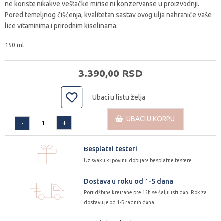
ne koriste nikakve veštačke mirise ni konzervanse u proizvodnji.
Pored temeljnog čišćenja, kvalitetan sastav ovog ulja nahraniće vaše
lice vitaminima i prirodnim kiselinama.
150 ml
3.390,
00
RSD
Ubaci u listu želja
UBACI U KORPU
+
-
Besplatni testeri
Uz svaku kupovinu dobijate besplatne testere.
Dostava u roku od 1-5 dana
Porudžbine kreirane pre 12h se šalju isti dan. Rok za
dostavu je od 1-5 radnih dana.