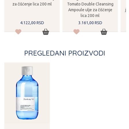
za čišćenje lica 200 ml
Tomato Double Cleansing
Ampoule ulje za čišćenje
j
lica 200 ml
4.122,
00
RSD
3.161,
00
RSD
PREGLEDANI PROIZVODI