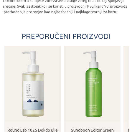
faktore kao što su opšte zdravstveno stanje vašeg tela i uticaji spoljašnje
sredine. Svaki sastojak koji se koristi u proizvodnji Pyunkang Yul proizvoda
prethodno je procenjen kao najbezbedniji i najblagotvorniji za kožu.
PREPORUČENI PROIZVODI
Round Lab 1025 Dokdo ulje
Sungboon Editor Green
In