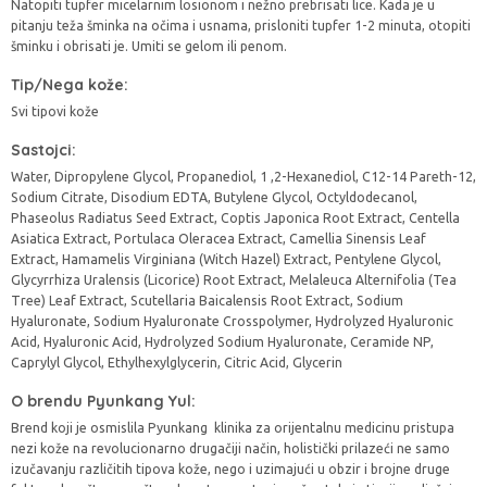
Natopiti tupfer micelarnim losionom i nežno prebrisati lice. Kada je u
pitanju teža šminka na očima i usnama, prisloniti tupfer 1-2 minuta, otopiti
šminku i obrisati je. Umiti se gelom ili penom.
Tip/Nega kože:
Svi tipovi kože
Sastojci:
Water, Dipropylene Glycol, Propanediol, 1 ,2-Hexanediol, C12-14 Pareth-12,
Sodium Citrate, Disodium EDTA, Butylene Glycol, Octyldodecanol,
Phaseolus Radiatus Seed Extract, Coptis Japonica Root Extract, Centella
Asiatica Extract, Portulaca Oleracea Extract, Camellia Sinensis Leaf
Extract, Hamamelis Virginiana (Witch Hazel) Extract, Pentylene Glycol,
Glycyrrhiza Uralensis (Licorice) Root Extract, Melaleuca Alternifolia (Tea
Tree) Leaf Extract, Scutellaria Baicalensis Root Extract, Sodium
Hyaluronate, Sodium Hyaluronate Crosspolymer, Hydrolyzed Hyaluronic
Acid, Hyaluronic Acid, Hydrolyzed Sodium Hyaluronate, Ceramide NP,
Caprylyl Glycol, Ethylhexylglycerin, Citric Acid, Glycerin
O brendu Pyunkang Yul:
Brend koji je osmislila Pyunkang klinika za orijentalnu medicinu pristupa
nezi kože na revolucionarno drugačiji način, holistički prilazeći ne samo
izučavanju različitih tipova kože, nego i uzimajući u obzir i brojne druge