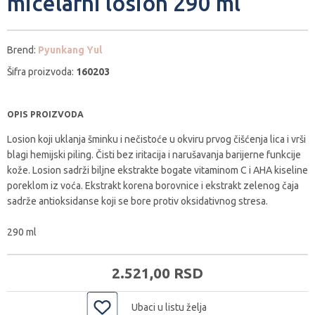
micelarni losion 290 ml
Brend:
Pyunkang Yul
Šifra proizvoda:
160203
OPIS PROIZVODA
Losion koji uklanja šminku i nečistoće u okviru prvog čišćenja lica i vrši
blagi hemijski piling. Čisti bez iritacija i narušavanja barijerne funkcije
kože. Losion sadrži biljne ekstrakte bogate vitaminom C i AHA kiseline
poreklom iz voća. Ekstrakt korena borovnice i ekstrakt zelenog čaja
sadrže antioksidanse koji se bore protiv oksidativnog stresa.
290 ml
2.521,
00
RSD
Ubaci u listu želja