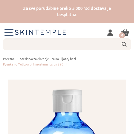
Za sve porudžbine preko 5.000 rsd dostava je
besplatna.
0
Početna
Sredstva za čišćenje lica na uljanoj bazi
Pyunkang Yul Low pH micelarni losion 290 ml