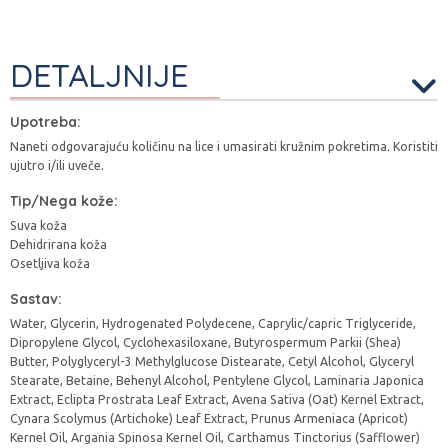
DETALJNIJE
Upotreba:
Naneti odgovarajuću količinu na lice i umasirati kružnim pokretima. Koristiti
ujutro i/ili uveče.
Tip/Nega kože:
Suva koža
Dehidrirana koža
Osetljiva koža
Sastav:
Water, Glycerin, Hydrogenated Polydecene, Caprylic/capric Triglyceride,
Dipropylene Glycol, Cyclohexasiloxane, Butyrospermum Parkii (Shea)
Butter, Polyglyceryl-3 Methylglucose Distearate, Cetyl Alcohol, Glyceryl
Stearate, Betaine, Behenyl Alcohol, Pentylene Glycol, Laminaria Japonica
Extract, Eclipta Prostrata Leaf Extract, Avena Sativa (Oat) Kernel Extract,
Cynara Scolymus (Artichoke) Leaf Extract, Prunus Armeniaca (Apricot)
Kernel Oil, Argania Spinosa Kernel Oil, Carthamus Tinctorius (Safflower)