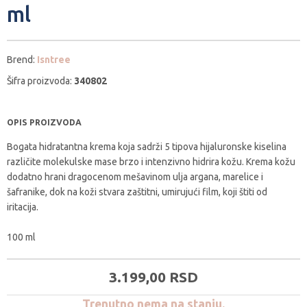
ml
Brend:
Isntree
Šifra proizvoda:
340802
OPIS PROIZVODA
Bogata hidratantna krema koja sadrži 5 tipova hijaluronske kiselina
različite molekulske mase brzo i intenzivno hidrira kožu. Krema kožu
dodatno hrani dragocenom mešavinom ulja argana, marelice i
šafranike, dok na koži stvara zaštitni, umirujući film, koji štiti od
iritacija.
100 ml
3.199,
00
RSD
Trenutno nema na stanju.