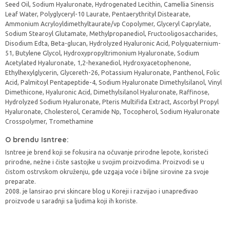
Seed Oil, Sodium Hyaluronate, Hydrogenated Lecithin, Camellia Sinensis
Leaf Water, Polyglyceryl-10 Laurate, Pentaerythrityl Distearate,
Ammonium Acryloyldimethyltaurate/vp Copolymer, Glyceryl Caprylate,
Sodium Stearoyl Glutamate, Methylpropanediol, Fructooligosaccharides,
Disodium Edta, Beta-glucan, Hydrolyzed Hyaluronic Acid, Polyquaternium-
51, Butylene Glycol, Hydroxypropyltrimonium Hyaluronate, Sodium
Acetylated Hyaluronate, 1,2-hexanediol, Hydroxyacetophenone,
Ethylhexylglycerin, Glycereth-26, Potassium Hyaluronate, Panthenol, Folic
Acid, Palmitoyl Pentapeptide-4, Sodium Hyaluronate Dimethylsilanol, Vinyl
Dimethicone, Hyaluronic Acid, Dimethylsilanol Hyaluronate, Raffinose,
Hydrolyzed Sodium Hyaluronate, Pteris Multifida Extract, Ascorbyl Propyl
Hyaluronate, Cholesterol, Ceramide Np, Tocopherol, Sodium Hyaluronate
Crosspolymer, Tromethamine
O brendu Isntree:
Isntree je brend koji se fokusira na očuvanje prirodne lepote, koristeći
prirodne, nežne i čiste sastojke u svojim proizvodima. Proizvodi se u
čistom ostrvskom okruženju, gde uzgaja voće i biljne sirovine za svoje
preparate.
2008. je lansirao prvi skincare blog u Koreji i razvijao i unapređivao
proizvode u saradnji sa ljudima koji ih koriste.