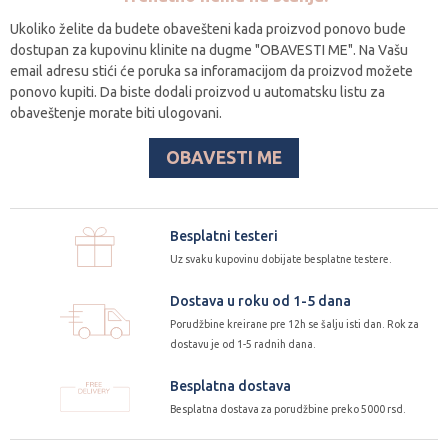
Ukoliko želite da budete obavešteni kada proizvod ponovo bude
dostupan za kupovinu klinite na dugme "OBAVESTI ME". Na Vašu
email adresu stići će poruka sa inforamacijom da proizvod možete
ponovo kupiti. Da biste dodali proizvod u automatsku listu za
obaveštenje morate biti ulogovani.
OBAVESTI ME
Besplatni testeri
Uz svaku kupovinu dobijate besplatne testere.
Dostava u roku od 1-5 dana
Porudžbine kreirane pre 12h se šalju isti dan. Rok za
dostavu je od 1-5 radnih dana.
Besplatna dostava
Besplatna dostava za porudžbine preko 5000 rsd.