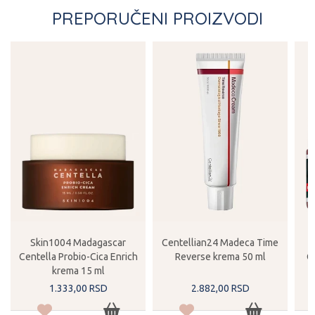
PREPORUČENI PROIZVODI
Skin1004 Madagascar
Centellian24 Madeca Time
Centella Probio-Cica Enrich
Reverse krema 50 ml
C
krema 15 ml
1.333,
00
RSD
2.882,
00
RSD