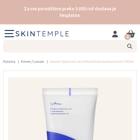
Za sve porudžbine preko 5.000 rsd dostava je
besplatna.
0
Početna
Kreme / Losioni
Isntree Hyaluronic Acid Moist hidratantna krema 100 ml