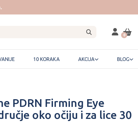
.
0
ANIJE
10 KORAKA
AKCIJA
BLOG
me PDRN Firming Eye
učje oko očiju i za lice 30