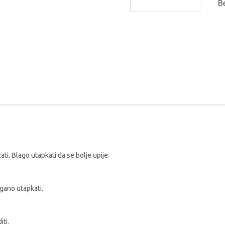
B
ti. Blago utapkati da se bolje upije.
agano utapkati.
iti.