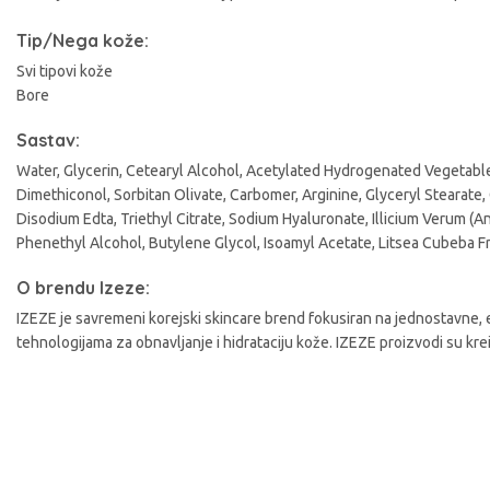
A
Tip/Nega kože:
Svi tipovi kože
Bore
Sastav:
Water, Glycerin, Cetearyl Alcohol, Acetylated Hydrogenated Vegetable
Dimethiconol, Sorbitan Olivate, Carbomer, Arginine, Glyceryl Stearate,
Disodium Edta, Triethyl Citrate, Sodium Hyaluronate, Illicium Verum (An
Phenethyl Alcohol, Butylene Glycol, Isoamyl Acetate, Litsea Cubeba Fr
O brendu Izeze:
IZEZE je savremeni korejski skincare brend fokusiran na jednostavne, 
tehnologijama za obnavljanje i hidrataciju kože. IZEZE proizvodi su kre