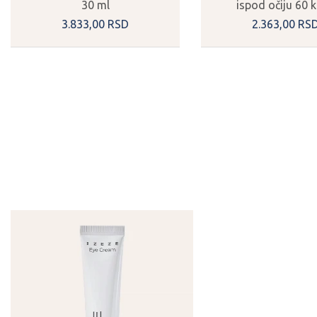
30 ml
ispod očiju 60 
3.833,
00
RSD
2.363,
00
RS