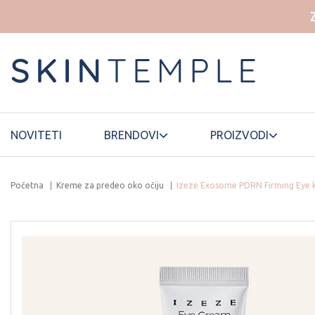
NOVITETI
BRENDOVI
PROIZVODI
Početna
Kreme za predeo oko očiju
Izeze Exosome PDRN Firming Eye kr
HOUSE OF
ELROEL
LANEIGE
DOHWA
ESSELLO
HYAAH
LUVUM
ETUDE HOUSE
ILLIYOON
MAMONDE
FWEE
INNISFREE
MANYO
FATION
ISNTREE
MARY&MAY