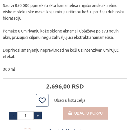
Sadrži 850.000 ppm ekstrakta hamamelisa i hijaluronsku kiselinu
niske molekulske mase, koji umiruju iritiranu kožu i pružaju dubinsku
hidrataciju.
Pomaže u umirivanju kože sklone aknama i ublažava pojavu novih
akni, pružajući ciljanu negu zahvaljujući ekstraktu hamamelisa.
Doprinosi smanjenju nepravilnosti na koži uz intenzivan umirujući
efekat.
300 ml
2.696,
00
RSD
Ubaci u listu želja
UBACI U KORPU
+
-