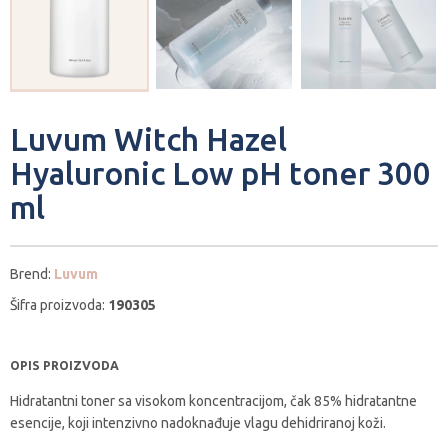
Luvum Witch Hazel
Hyaluronic Low pH toner 300
ml
Brend:
Luvum
Šifra proizvoda:
190305
OPIS PROIZVODA
Hidratantni toner sa visokom koncentracijom, čak 85% hidratantne
esencije, koji intenzivno nadoknađuje vlagu dehidriranoj koži.