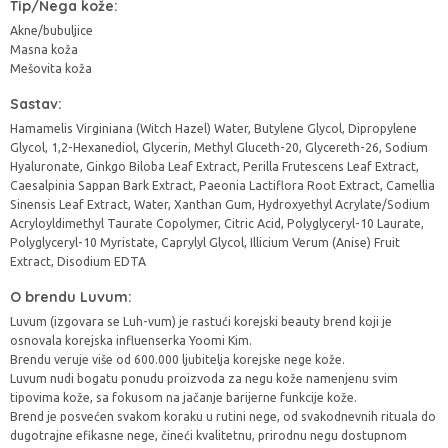
Tip/Nega kože:
Akne/bubuljice
Masna koža
Mešovita koža
Sastav:
Hamamelis Virginiana (Witch Hazel) Water, Butylene Glycol, Dipropylene
Glycol, 1,2-Hexanediol, Glycerin, Methyl Gluceth-20, Glycereth-26, Sodium
Hyaluronate, Ginkgo Biloba Leaf Extract, Perilla Frutescens Leaf Extract,
Caesalpinia Sappan Bark Extract, Paeonia Lactiflora Root Extract, Camellia
Sinensis Leaf Extract, Water, Xanthan Gum, Hydroxyethyl Acrylate/Sodium
Acryloyldimethyl Taurate Copolymer, Citric Acid, Polyglyceryl-10 Laurate,
Polyglyceryl-10 Myristate, Caprylyl Glycol, Illicium Verum (Anise) Fruit
Extract, Disodium EDTA
O brendu Luvum:
Luvum (izgovara se Luh-vum) je rastući korejski beauty brend koji je
osnovala korejska influenserka Yoomi Kim.
Brendu veruje više od 600.000 ljubitelja korejske nege kože.
Luvum nudi bogatu ponudu proizvoda za negu kože namenjenu svim
tipovima kože, sa fokusom na jačanje barijerne funkcije kože.
Brend je posvećen svakom koraku u rutini nege, od svakodnevnih rituala do
dugotrajne efikasne nege, čineći kvalitetnu, prirodnu negu dostupnom