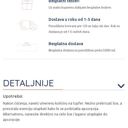
Besplatni testeri
Uz svaku kupovinu dobijate besplatne testere.
Dostava u roku od 1-5 dana
Porudžbine kreirane pre 12h se šalju isti dan. Rok za
dostavu je od 1-5 radnih dana.
Besplatna dostava
Besplatna dostava za porudžbine preko 5000 rsd.
DETALJNIJE
Upotreba:
Nakon čišćenja, naneti umerenu količinu na tupfer. Nežno prebrisati lice, a
preostalu esenciju utapkati kako bi se podstakla apsorpcija.
Alternativno, nanesite direktno na celo lice i lagano utapkajte do
apsorpcije.