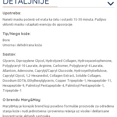
DETALJNIJE
Upotreba:
Naneti masku počevši od vrata ka čelu i ostaviti 15-30 minuta. Pažljivo
ukloniti masku i utapkati esenciju do apsorpcije.
Tip/Nega kože:
Bore
Umorna i dehidrirana koža
Sastav:
Glycerin, Dipropylene Glycol, Hydrolyzed Collagen, Hydroxyacetophenone,
Polyglyceryl-10 Laurate, Arginine, Carbomer, Polyglyceryl-4 Laurate,
Allantoin, Adenosine, Caprylyl/Capryl Glucoside, Hydroxyethylcellulose,
Caprylyl Glycol, 1,2-Hexanediol, Collagen Extract, Soluble Collagen,
Disodium EDTA, Ethylhexylglycerin, Copper Tripeptide-1, Hexapeptide-11,
Hexapeptide-9, Palmitoyl Pentapeptide-4, Palmitoyl Pentapeptide-1,
Tripeptide-1
O brendu Mary&May:
Mary&May je korejski brend koji posebno formuliše proizvode za određena
stanja kože i nudi jedinstvena i proverena rešenja uz visoke i deklarisane
koncentracije aktivnih sastojaka.