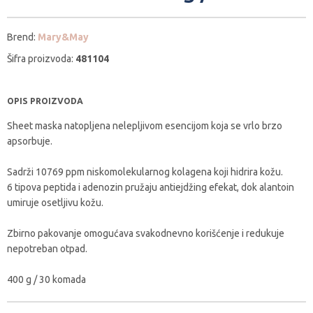
Brend:
Mary&May
Šifra proizvoda:
481104
OPIS PROIZVODA
Sheet maska natopljena nelepljivom esencijom koja se vrlo brzo
apsorbuje.
Sadrži 10769 ppm niskomolekularnog kolagena koji hidrira kožu.
6 tipova peptida i adenozin pružaju antiejdžing efekat, dok alantoin
umiruje osetljivu kožu.
Zbirno pakovanje omogućava svakodnevno korišćenje i redukuje
nepotreban otpad.
400 g / 30 komada