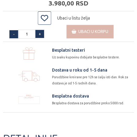
3.980,
00
RSD
Ubaci u listu želja
UBACI U KORPU
+
-
Besplatni testeri
Uz svaku kupovinu dobijate besplatne testere.
Dostava u roku od 1-5 dana
Porudžbine kreirane pre 12h se šalju isti dan. Rok za
dostavu je od 1-5 radnih dana.
Besplatna dostava
Besplatna dostava za porudžbine preko 5000 rsd.