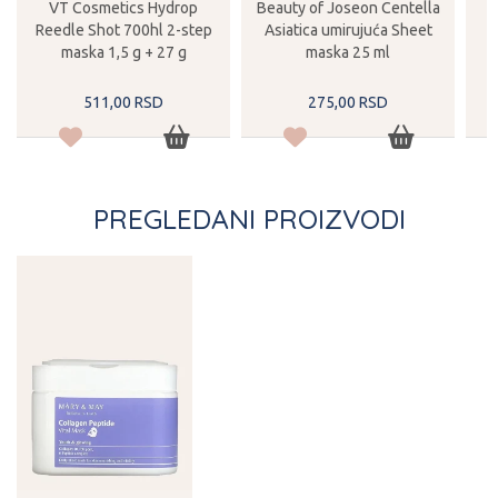
VT Cosmetics Hydrop
Beauty of Joseon Centella
Reedle Shot 700hl 2-step
Asiatica umirujuća Sheet
C
maska 1,5 g + 27 g
maska 25 ml
511,
00
RSD
275,
00
RSD
PREGLEDANI PROIZVODI