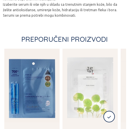
Izaberite serum ili više njih u skladu sa trenutnim stanjem kože, bilo da
želite antioksidanse, umirenje kože, hidrataciju ili tretman fleka i bora.
Serumi se prema potrebi mogu kombinovati.
PREPORUČENI PROIZVODI