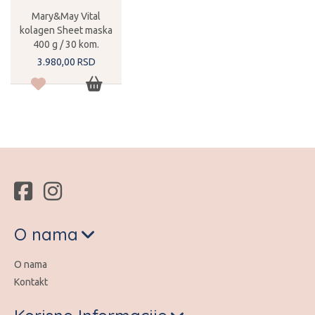
Mary&May Vital
kolagen Sheet maska
400 g / 30 kom.
3.980,
00
RSD
O nama
O nama
Kontakt