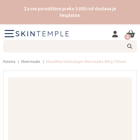
Za sve porudžbine preko 5.000 rsd dostava je
besplatna.
0
Početna
Sheet maske
Mary&May Vital kolagen Sheet maska 400 g / 30 kom.