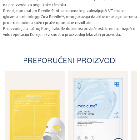
na proizvode za negu kože i šminku.
Brend je poznat po Reedle Shot serumima koji zahvaljujući VT mikro-
iglicama i tehnologiji Cica Reedle™, omogućavaju da aktivni sastojci seruma
prodru duboko u kožu i pruže optimalne rezultate.
Proizvodnja u Južnoj Koreji takođe doprinosi privlačnosti brenda, imajući u
vidu reputaciju Koreje i izvrsnost u proizvodnji lekovitih proizvoda.
PREPORUČENI PROIZVODI