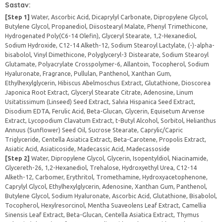
Sastav:
[Step 1]
Water, Ascorbic Acid, Dicaprylyl Carbonate, Dipropylene Glycol,
Butylene Glycol, Propanediol, Diisostearyl Malate, Phenyl Trimethicone,
Hydrogenated Poly(C6-14 Olefin), Glyceryl Stearate, 1,2-Hexanediol,
Sodium Hydroxide, C12-14 Alketh-12, Sodium Stearoyl Lactylate, (-)-alpha-
bisabolol, Vinyl Dimethicone, Polyglyceryl-3 Distearate, Sodium Stearoyl
Glutamate, Polyacrylate Crosspolymer-6, Allantoin, Tocopherol, Sodium
Hyaluronate, Fragrance, Pullulan, Panthenol, Xanthan Gum,
Ethylhexylglycerin, Hibiscus Abelmoschus Extract, Glutathione, Dioscorea
Japonica Root Extract, Glyceryl Stearate Citrate, Adenosine, Linum
Usitatissimum (Linseed) Seed Extract, Salvia Hispanica Seed Extract,
Disodium EDTA, Ferulic Acid, Beta-Glucan, Glycerin, Equisetum Arvense
Extract, Lycopodium Clavatum Extract, t-Butyl Alcohol, Sorbitol, Helianthus
Annuus (Sunflower) Seed Oil, Sucrose Stearate, Caprylic/Capric
Triglyceride, Centella Asiatica Extract, Beta-Carotene, Propolis Extract,
Asiatic Acid, Asiaticoside, Madecassic Acid, Madecassoside
[Step 2]
Water, Dipropylene Glycol, Glycerin, Isopentyldiol, Niacinamide,
Glycereth-26, 1,2-Hexanediol, Trehalose, Hydroxyethyl Urea, C12-14
Alketh-12, Carbomer, Erythritol, Tromethamine, Hydroxyacetophenone,
Caprylyl Glycol, Ethylhexylglycerin, Adenosine, Xanthan Gum, Panthenol,
Butylene Glycol, Sodium Hyaluronate, Ascorbic Acid, Glutathione, Bisabolol,
Tocopherol, Hexylresorcinol, Mentha Suaveolens Leaf Extract, Camellia
Sinensis Leaf Extract, Beta-Glucan, Centella Asiatica Extract, Thymus