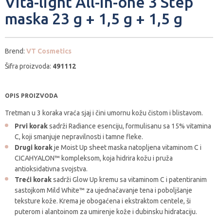
Vita-light All-in-one 3 Step
maska 23 g + 1,5 g + 1,5 g
Brend:
VT Cosmetics
Šifra proizvoda:
491112
OPIS PROIZVODA
Tretman u 3 koraka vraća sjaj i čini umornu kožu čistom i blistavom.
Prvi korak
sadrži Radiance esenciju, formulisanu sa 15% vitamina
C, koji smanjuje nepravilnosti i tamne fleke.
Drugi korak
je Moist Up sheet maska natopljena vitaminom C i
CICAHYALON™ kompleksom, koja hidrira kožu i pruža
antioksidativna svojstva.
Treći korak
sadrži Glow Up kremu sa vitaminom C i patentiranim
sastojkom Mild White™ za ujednačavanje tena i poboljšanje
teksture kože. Krema je obogaćena i ekstraktom centele, ši
puterom i alantoinom za umirenje kože i dubinsku hidrataciju.