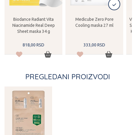
Biodance Radiant Vita
Medicube Zero Pore
VT
Niacinamide Real Deep
Cooling maska 27 ml
Sh
Sheet maska 34 g
Hy
818,
00
RSD
333,
00
RSD
PREGLEDANI PROIZVODI