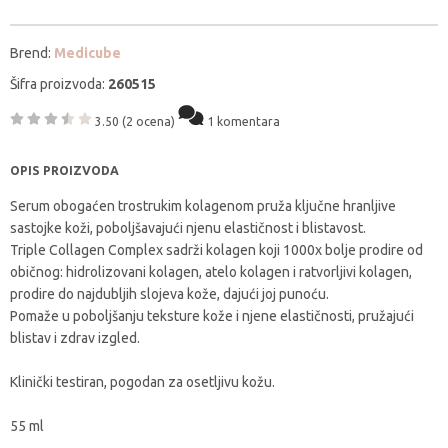
Brend:
Medicube
Šifra proizvoda:
260515
3.50
(2 ocena)
1 komentara
OPIS PROIZVODA
Serum obogaćen trostrukim kolagenom pruža ključne hranljive
sastojke koži, poboljšavajući njenu elastičnost i blistavost.
Triple Collagen Complex sadrži kolagen koji 1000x bolje prodire od
običnog: hidrolizovani kolagen, atelo kolagen i ratvorljivi kolagen,
prodire do najdubljih slojeva kože, dajući joj punoću.
Pomaže u poboljšanju teksture kože i njene elastičnosti, pružajući
blistav i zdrav izgled.
Klinički testiran, pogodan za osetljivu kožu.
55 ml