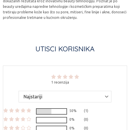
dokazanih rezultata kroz inovativnu beauty tehnologiju. Poznat je po
beauty uređajima napredne tehnologije i kozmetičkim preparatima koji
tretiraju probleme kože kao što su pore, mitiseri, fine linije i akne, donoseći
profesionalne tretmane u kućnom okruženju.
UTISCI KORISNIKA
1 recenzija
50%
(1)
0%
(0)
0%
(0)