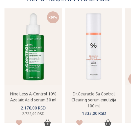
-20%
Nine Less A-Control 10%
Dr.Ceuracle 5a Control
Azelaic Acid serum 30 ml
Clearing serum emulzija
100 ml
2.178,
00
RSD
4.333,
00
RSD
2.722,
00
RSD