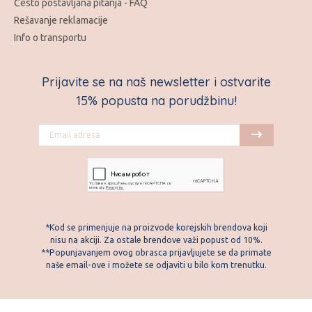
Često postavljana pitanja - FAQ
Rešavanje reklamacije
Info o transportu
Prijavite se na naš newsletter i ostvarite
15% popusta na porudžbinu!
*Kod se primenjuje na proizvode korejskih brendova koji
nisu na akciji. Za ostale brendove važi popust od 10%.
**Popunjavanjem ovog obrasca prijavljujete se da primate
naše email-ove i možete se odjaviti u bilo kom trenutku.