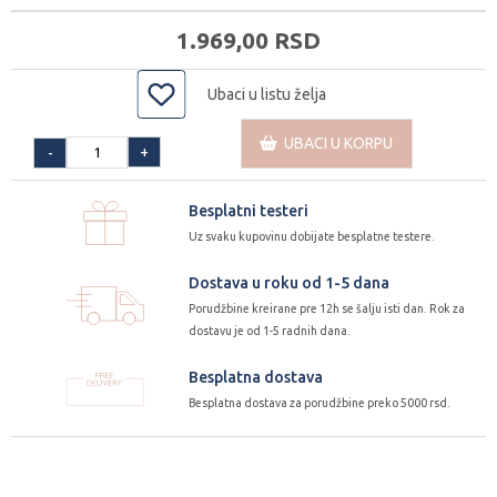
1.969,
00
RSD
Ubaci u listu želja
UBACI U KORPU
+
-
Besplatni testeri
Uz svaku kupovinu dobijate besplatne testere.
Dostava u roku od 1-5 dana
Porudžbine kreirane pre 12h se šalju isti dan. Rok za
dostavu je od 1-5 radnih dana.
Besplatna dostava
Besplatna dostava za porudžbine preko 5000 rsd.