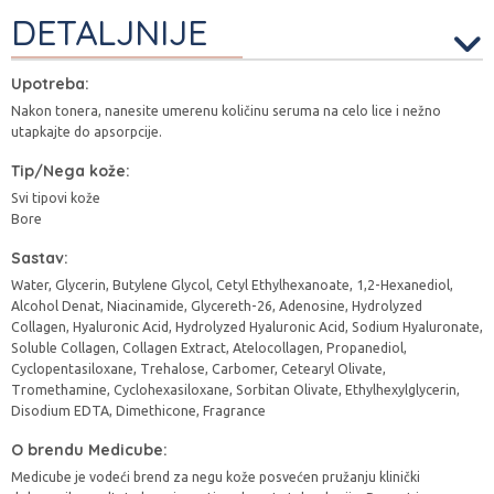
DETALJNIJE
Upotreba:
Nakon tonera, nanesite umerenu količinu seruma na celo lice i nežno
utapkajte do apsorpcije.
Tip/Nega kože:
Svi tipovi kože
Bore
Sastav:
Water, Glycerin, Butylene Glycol, Cetyl Ethylhexanoate, 1,2-Hexanediol,
Alcohol Denat, Niacinamide, Glycereth-26, Adenosine, Hydrolyzed
Collagen, Hyaluronic Acid, Hydrolyzed Hyaluronic Acid, Sodium Hyaluronate,
Soluble Collagen, Collagen Extract, Atelocollagen, Propanediol,
Cyclopentasiloxane, Trehalose, Carbomer, Cetearyl Olivate,
Tromethamine, Cyclohexasiloxane, Sorbitan Olivate, Ethylhexylglycerin,
Disodium EDTA, Dimethicone, Fragrance
O brendu Medicube:
Medicube je vodeći brend za negu kože posvećen pružanju klinički