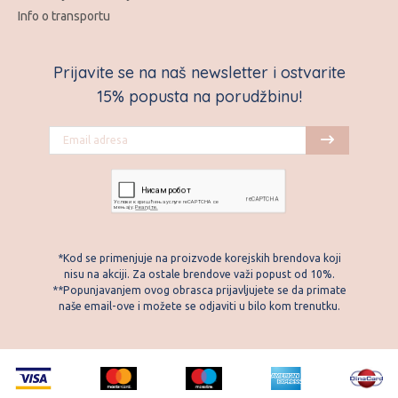
Info o transportu
Prijavite se na naš newsletter i ostvarite
15% popusta na porudžbinu!
*Kod se primenjuje na proizvode korejskih brendova koji
nisu na akciji. Za ostale brendove važi popust od 10%.
**Popunjavanjem ovog obrasca prijavljujete se da primate
naše email-ove i možete se odjaviti u bilo kom trenutku.