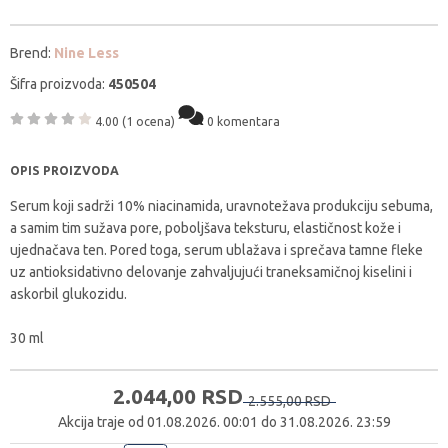
Brend:
Nine Less
Šifra proizvoda:
450504
4.00
(1 ocena)
0 komentara
OPIS PROIZVODA
Serum koji sadrži 10% niacinamida, uravnotežava produkciju sebuma,
a samim tim sužava pore, poboljšava teksturu, elastičnost kože i
ujednačava ten. Pored toga, serum ublažava i sprečava tamne fleke
uz antioksidativno delovanje zahvaljujući traneksamičnoj kiselini i
askorbil glukozidu.
30 ml
2.044,
00
RSD
2.555,
00
RSD
Akcija traje od 01.08.2026. 00:01 do 31.08.2026. 23:59