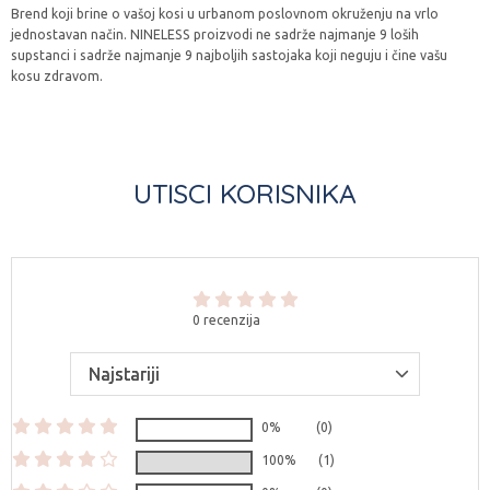
Brend koji brine o vašoj kosi u urbanom poslovnom okruženju na vrlo
jednostavan način. NINELESS proizvodi ne sadrže najmanje 9 loših
supstanci i sadrže najmanje 9 najboljih sastojaka koji neguju i čine vašu
kosu zdravom.
UTISCI KORISNIKA
0 recenzija
0%
(0)
100%
(1)