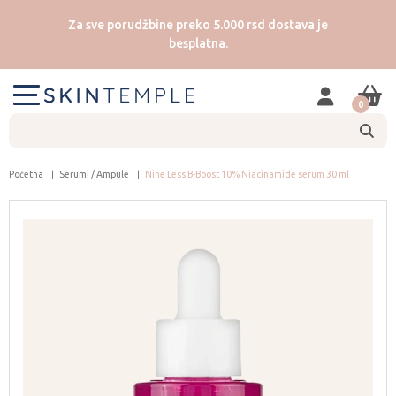
Za sve porudžbine preko 5.000 rsd dostava je
besplatna.
0
Početna
Serumi / Ampule
Nine Less B-Boost 10% Niacinamide serum 30 ml