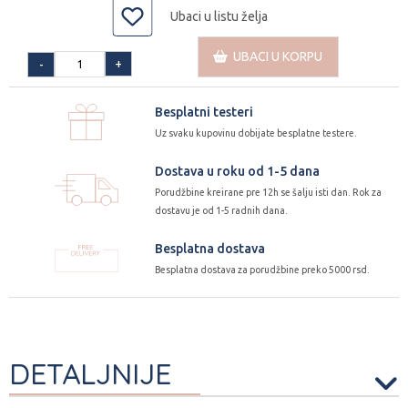
Ubaci u listu želja
UBACI U KORPU
+
-
Besplatni testeri
Uz svaku kupovinu dobijate besplatne testere.
Dostava u roku od 1-5 dana
Porudžbine kreirane pre 12h se šalju isti dan. Rok za
dostavu je od 1-5 radnih dana.
Besplatna dostava
Besplatna dostava za porudžbine preko 5000 rsd.
DETALJNIJE