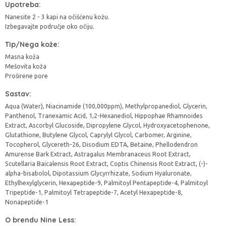
Upotreba:
Nanesite 2 - 3 kapi na očišćenu kožu.
Izbegavajte područje oko očiju.
Tip/Nega kože:
Masna koža
Mešovita koža
Proširene pore
Sastav:
Aqua (Water), Niacinamide (100,000ppm), Methylpropanediol, Glycerin,
Panthenol, Tranexamic Acid, 1,2-Hexanediol, Hippophae Rhamnoides
Extract, Ascorbyl Glucoside, Dipropylene Glycol, Hydroxyacetophenone,
Glutathione, Butylene Glycol, Caprylyl Glycol, Carbomer, Arginine,
Tocopherol, Glycereth-26, Disodium EDTA, Betaine, Phellodendron
Amurense Bark Extract, Astragalus Membranaceus Root Extract,
Scutellaria Baicalensis Root Extract, Coptis Chinensis Root Extract, (-)-
alpha-bisabolol, Dipotassium Glycyrrhizate, Sodium Hyaluronate,
Ethylhexylglycerin, Hexapeptide-9, Palmitoyl Pentapeptide-4, Palmitoyl
Tripeptide-1, Palmitoyl Tetrapeptide-7, Acetyl Hexapeptide-8,
Nonapeptide-1
O brendu Nine Less: