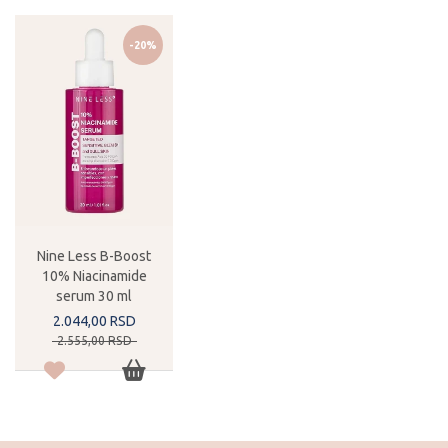
-20%
Nine Less B-Boost
10% Niacinamide
serum 30 ml
2.044,
00
RSD
2.555,
00
RSD