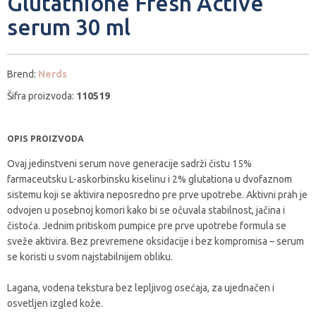
Glutathione Fresh Active
serum 30 ml
Brend:
Nerds
Šifra proizvoda:
110519
OPIS PROIZVODA
Ovaj jedinstveni serum nove generacije sadrži čistu 15%
farmaceutsku L-askorbinsku kiselinu i 2% glutationa u dvofaznom
sistemu koji se aktivira neposredno pre prve upotrebe. Aktivni prah je
odvojen u posebnoj komori kako bi se očuvala stabilnost, jačina i
čistoća. Jednim pritiskom pumpice pre prve upotrebe formula se
sveže aktivira. Bez prevremene oksidacije i bez kompromisa – serum
se koristi u svom najstabilnijem obliku.
Lagana, vodena tekstura bez lepljivog osećaja, za ujednačen i
osvetljen izgled kože.