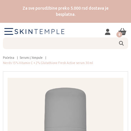
Za sve porudžbine preko 5.000 rsd dostava je
besplatna.
0
Početna
Serumi / Ampule
Nerds 15% Vitamin C + 2% Glutathione Fresh Active serum 30 ml