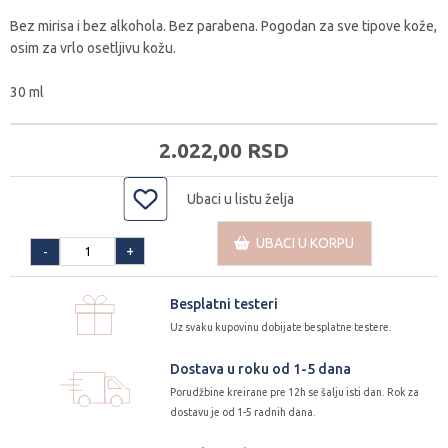
Bez mirisa i bez alkohola. Bez parabena. Pogodan za sve tipove kože,
osim za vrlo osetljivu kožu.
30 ml
2.022,
00
RSD
Ubaci u listu želja
UBACI U KORPU
+
-
Besplatni testeri
Uz svaku kupovinu dobijate besplatne testere.
Dostava u roku od 1-5 dana
Porudžbine kreirane pre 12h se šalju isti dan. Rok za
dostavu je od 1-5 radnih dana.