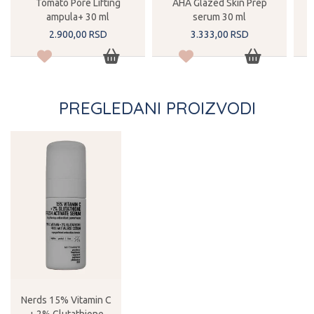
Tomato Pore Lifting
AHA Glazed Skin Prep
ampula+ 30 ml
serum 30 ml
2.900,
00
RSD
3.333,
00
RSD
PREGLEDANI PROIZVODI
Nerds 15% Vitamin C
+ 2% Glutathione