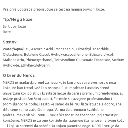
Pre prve upotrebe preporučuje se test na manjoj površini kože.
Tip/Nega kože:
Svi tipovi kože
Bore
Sastav:
Water/Aqua/Eau, Ascorbic Acid, Propanediol, Dimethyl Isosorbide,
Glutathione, Butylene Glycol, Hydroxyacetophenone, Ethoxydiglycol,
Maltodextrin, Phenoxyethanol, Tetrasodium Glutamate Diacetate, Sodium
Hydroxide, Ethylhexylglycerin
O brendu Nerds:
NERDS je mađarski brend za negu kože koji propagira svesnost o nezi
kože, ne kao trend, već kao osnovu. Čist, moderan i uniseks brend
univerzum koji po stilu i kvalitetu može da parira premijum brendovima, ali
ostaje pristupačan široj publici. Formule si razvijene profesionalno i
promišljeno: ne dodaju sastojke samo da bi INCI lista izgledala dobro, i ne
dižu cene samo zato što mogu. Veruju da premijum kvalitet ne
podrazumeva visoku cenu — već efikasnost, bezbednost i prijatnost pri
korišćenju. NERDS je za one koji žele da razumeju šta nanose na svoju kožu
— i koji su spremni da redefinišu pojam pametne nege. NERDS veruje da