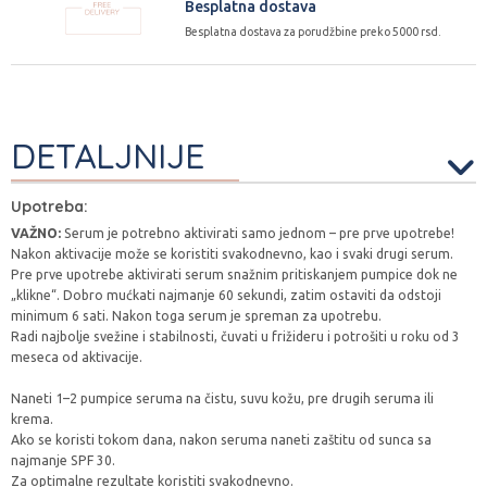
Besplatna dostava
Besplatna dostava za porudžbine preko 5000 rsd.
DETALJNIJE
Upotreba:
VAŽNO:
Serum je potrebno aktivirati samo jednom – pre prve upotrebe!
Nakon aktivacije može se koristiti svakodnevno, kao i svaki drugi serum.
Pre prve upotrebe aktivirati serum snažnim pritiskanjem pumpice dok ne
„klikne“. Dobro mućkati najmanje 60 sekundi, zatim ostaviti da odstoji
minimum 6 sati. Nakon toga serum je spreman za upotrebu.
Radi najbolje svežine i stabilnosti, čuvati u frižideru i potrošiti u roku od 3
meseca od aktivacije.
Naneti 1–2 pumpice seruma na čistu, suvu kožu, pre drugih seruma ili
krema.
Ako se koristi tokom dana, nakon seruma naneti zaštitu od sunca sa
najmanje SPF 30.
Za optimalne rezultate koristiti svakodnevno.