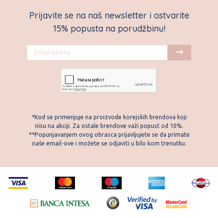
Prijavite se na naš newsletter i ostvarite
15% popusta na porudžbinu!
*Kod se primenjuje na proizvode korejskih brendova koji
nisu na akciji. Za ostale brendove važi popust od 10%.
**Popunjavanjem ovog obrasca prijavljujete se da primate
naše email-ove i možete se odjaviti u bilo kom trenutku.