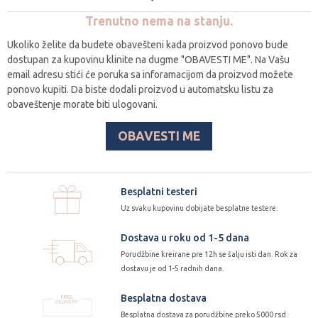
Trenutno nema na stanju.
Ukoliko želite da budete obavešteni kada proizvod ponovo bude
dostupan za kupovinu klinite na dugme "OBAVESTI ME". Na Vašu
email adresu stići će poruka sa inforamacijom da proizvod možete
ponovo kupiti. Da biste dodali proizvod u automatsku listu za
obaveštenje morate biti ulogovani.
OBAVESTI ME
Besplatni testeri
Uz svaku kupovinu dobijate besplatne testere.
Dostava u roku od 1-5 dana
Porudžbine kreirane pre 12h se šalju isti dan. Rok za
dostavu je od 1-5 radnih dana.
Besplatna dostava
Besplatna dostava za porudžbine preko 5000 rsd.