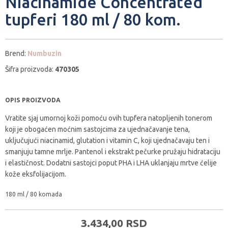
Niacinamide Concentrated
tupferi 180 ml / 80 kom.
Brend:
Numbuzin
Šifra proizvoda:
470305
OPIS PROIZVODA
Vratite sjaj umornoj koži pomoću ovih tupfera natopljenih tonerom
koji je obogaćen moćnim sastojcima za ujednačavanje tena,
uključujući niacinamid, glutation i vitamin C, koji ujednačavaju ten i
smanjuju tamne mrlje. Pantenol i ekstrakt pečurke pružaju hidrataciju
i elastičnost. Dodatni sastojci poput PHA i LHA uklanjaju mrtve ćelije
kože eksfolijacijom.
180 ml / 80 komada
3.434,
00
RSD