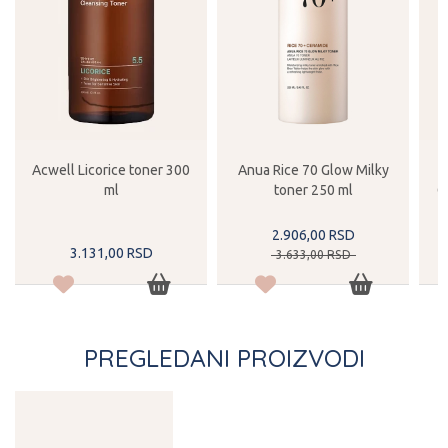
Acwell Licorice toner 300
Anua Rice 70 Glow Milky
ml
toner 250 ml
G
2.906,
00
RSD
3.131,
00
RSD
3.633,
00
RSD
PREGLEDANI PROIZVODI