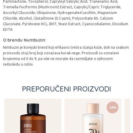
Pantolactone, Tocopherol, Capryloyl Salicylic Acid, Tranexamic Acid,
Tremella Fuciformis (Mushroom) Extract, Caprylic/Capric Triglyceride,
Ascorbyl Glucoside, Ubiquinone, Hydrogenated Lecithin, Magnesium
Chloride, Alcohol, Glutathione (0.3 ppm), Polysorbate 80, Calcium
Gluconate, Pyridoxine HCL, BHT, Yeast Extract, Cyanocobalamin, Disodium
EDTA
O brendu Numbuzin:
Nimbuzin je korejski brend koji efikasno tretira stanja kože, dok na svakom
proizvodu stoji broj koji označava korak nege. Proizvodi su označeni
brojevima od 0 do 9, pa više ne morate da razmišljate o njihovom
redosledu u rutini.
PREPORUČENI PROIZVODI
-20%