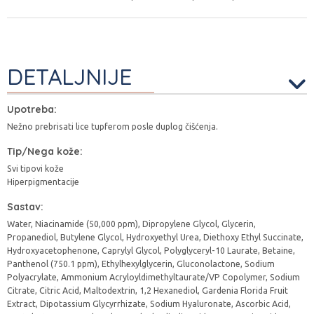
DETALJNIJE
Upotreba:
Nežno prebrisati lice tupferom posle duplog čišćenja.
Tip/Nega kože:
Svi tipovi kože
Hiperpigmentacije
Sastav:
Water, Niacinamide (50,000 ppm), Dipropylene Glycol, Glycerin,
Propanediol, Butylene Glycol, Hydroxyethyl Urea, Diethoxy Ethyl Succinate,
Hydroxyacetophenone, Caprylyl Glycol, Polyglyceryl-10 Laurate, Betaine,
Panthenol (750.1 ppm), Ethylhexylglycerin, Gluconolactone, Sodium
Polyacrylate, Ammonium Acryloyldimethyltaurate/VP Copolymer, Sodium
Citrate, Citric Acid, Maltodextrin, 1,2 Hexanediol, Gardenia Florida Fruit
Extract, Dipotassium Glycyrrhizate, Sodium Hyaluronate, Ascorbic Acid,