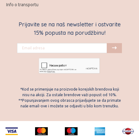
Info o transportu
Prijavite se na naš newsletter i ostvarite
15% popusta na porudžbinu!
*Kod se primenjuje na proizvode korejskih brendova koji
nisu na akciji. Za ostale brendove važi popust od 10%.
**Popunjavanjem ovog obrasca prijavljujete se da primate
naše email-ove i možete se odjaviti u bilo kom trenutku.