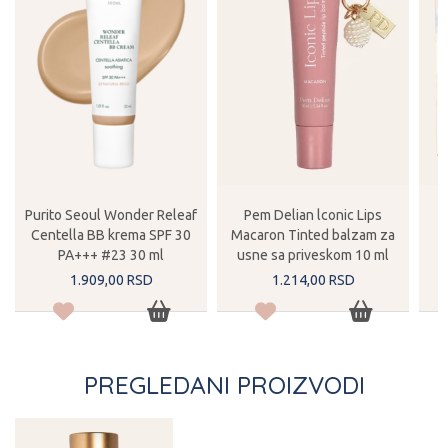
Purito Seoul Wonder Releaf
Pem Delian lconic Lips
f
Centella BB krema SPF 30
Macaron Tinted balzam za
PA+++ #23 30 ml
usne sa priveskom 10 ml
1.909,
00
RSD
1.214,
00
RSD
PREGLEDANI PROIZVODI