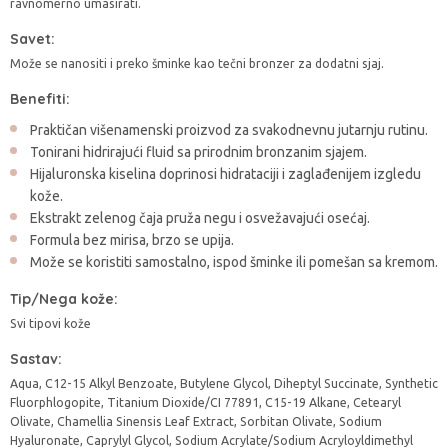
ravnomerno umasirati.
Savet:
Može se nanositi i preko šminke kao tečni bronzer za dodatni sjaj.
Benefiti:
Praktičan višenamenski proizvod za svakodnevnu jutarnju rutinu.
Tonirani hidrirajući fluid sa prirodnim bronzanim sjajem.
Hijaluronska kiselina doprinosi hidrataciji i zaglađenijem izgledu
kože.
Ekstrakt zelenog čaja pruža negu i osvežavajući osećaj.
Formula bez mirisa, brzo se upija.
Može se koristiti samostalno, ispod šminke ili pomešan sa kremom.
Tip/Nega kože:
Svi tipovi kože
Sastav:
Aqua, C12-15 Alkyl Benzoate, Butylene Glycol, Diheptyl Succinate, Synthetic
Fluorphlogopite, Titanium Dioxide/CI 77891, C15-19 Alkane, Cetearyl
Olivate, Chamellia Sinensis Leaf Extract, Sorbitan Olivate, Sodium
Hyaluronate, Caprylyl Glycol, Sodium Acrylate/Sodium Acryloyldimethyl