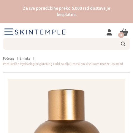
Za sve porudžbine preko 5.000 rsd dostava je
besplatna.
0
Početna
Šminka
Pem Delian Hydrating Brightening fluid sa hijaluronskom kiselinom Bronze Up 30 ml