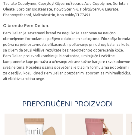
Taurate Copolymer, Capryloyl Glycerin/Sebacic Acid Copolymer, Sorbitan
Oleate, Sorbitan Isostearate, Polyglycerin-6, Polyglyceryl-6 Laurate,
Phenoxyethanol, Maltodextrin, Iron oxide/CI 77491
O brendu Pem Delian:
Pem Delian je savremeni brend za negu kože zasnovan na naučno
utemeljenim formulama i pažljivo odabranim sastojcima. Filozofija brenda
počiva na jednostavnosti, efikasnosti i poštovanju prirodnog balansa kože,
sa ciljem da pruži vidljive rezultate bez nepotrebnog opterećenja kože.
Pem Delian proizvodi kombinuju hidratantne, umirujuće i zaštitne
komponente koje pomažu u očuvanju zdrave kožne barijere i svakodnevne
svežine tena. Posebna pažnja posvećena je blagim formulama pogodnim i
za osetljivu kožu, čineći Pem Delian pouzdanim izborom za minimalističku,
ali efektivnu rutinu nege.
PREPORUČENI PROIZVODI