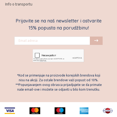
Info o transportu
Prijavite se na naš newsletter i ostvarite
15% popusta na porudžbinu!
*Kod se primenjuje na proizvode korejskih brendova koji
nisu na akciji. Za ostale brendove važi popust od 10%.
**Popunjavanjem ovog obrasca prijavljujete se da primate
naše email-ove i možete se odjaviti u bilo kom trenutku.