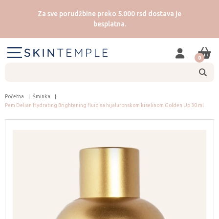
Za sve porudžbine preko 5.000 rsd dostava je
besplatna.
0
Početna
Šminka
Pem Delian Hydrating Brightening fluid sa hijaluronskom kiselinom Golden Up 30 ml