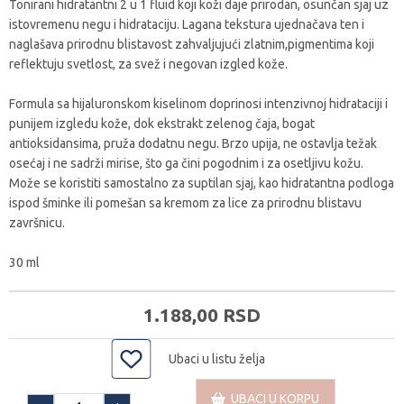
Tonirani hidratantni 2 u 1 fluid koji koži daje prirodan, osunčan sjaj uz
istovremenu negu i hidrataciju. Lagana tekstura ujednačava ten i
naglašava prirodnu blistavost zahvaljujući zlatnim,pigmentima koji
reflektuju svetlost, za svež i negovan izgled kože.
Formula sa hijaluronskom kiselinom doprinosi intenzivnoj hidrataciji i
punijem izgledu kože, dok ekstrakt zelenog čaja, bogat
antioksidansima, pruža dodatnu negu. Brzo upija, ne ostavlja težak
osećaj i ne sadrži mirise, što ga čini pogodnim i za osetljivu kožu.
Može se koristiti samostalno za suptilan sjaj, kao hidratantna podloga
ispod šminke ili pomešan sa kremom za lice za prirodnu blistavu
završnicu.
30 ml
1.188,
00
RSD
Ubaci u listu želja
UBACI U KORPU