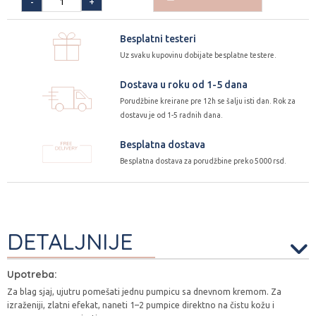
+
-
Besplatni testeri
Uz svaku kupovinu dobijate besplatne testere.
Dostava u roku od 1-5 dana
Porudžbine kreirane pre 12h se šalju isti dan. Rok za
dostavu je od 1-5 radnih dana.
Besplatna dostava
Besplatna dostava za porudžbine preko 5000 rsd.
DETALJNIJE
Upotreba:
Za blag sjaj, ujutru pomešati jednu pumpicu sa dnevnom kremom. Za
izraženiji, zlatni efekat, naneti 1–2 pumpice direktno na čistu kožu i