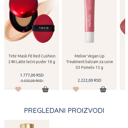
Tirtir Mask Fit Red Cushion
Melixir Vegan Lip
24N Latte tečni puder 18 g
Treatment balzam za usne
t
03 Pomelo 15 g
1.777,
00
RSD
2.222,
00
RSD
3.555,
00
RSD
PREGLEDANI PROIZVODI