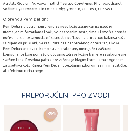
Acrylate/Sodium Acryloyldimethyl Taurate Copolymer, Phenoxyethanol,
Sodium Hyaluronate, Tin Oxide, Polyglycerin-6, CI 77891, CI 77491
O brendu Pem Delian:
Pem Delian je savremeni brend za negu kože zasnovan na naučno
utemeljenim formulama i pažljivo odabranim sastojcima. Filozofija brenda
počiva na jednostavnosti, efikasnosti i poštovanju prirodnog balansa kože,
sa ciljem da pruži vidljive rezultate bez nepotrebnog opterećenja kože.
Pem Delian proizvodi kombinuju hidratantne, umirujuće i zaštitne
komponente koje pomažu u očuvanju zdrave kožne barijere i svakodnevne
svežine tena. Posebna pažnja posvećena je blagim formulama pogodnim i
za osetljivu kožu, čineći Pem Delian pouzdanim izborom za minimalističku,
ali efektivnu rutinu nege.
PREPORUČENI PROIZVODI
-50%