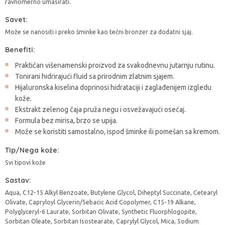
ravnomerno umasirati.
Savet:
Može se nanositi i preko šminke kao tečni bronzer za dodatni sjaj.
Benefiti:
Praktičan višenamenski proizvod za svakodnevnu jutarnju rutinu.
Tonirani hidrirajući fluid sa prirodnim zlatnim sjajem.
Hijaluronska kiselina doprinosi hidrataciji i zaglađenijem izgledu
kože.
Ekstrakt zelenog čaja pruža negu i osvežavajući osećaj.
Formula bez mirisa, brzo se upija.
Može se koristiti samostalno, ispod šminke ili pomešan sa kremom.
Tip/Nega kože:
Svi tipovi kože
Sastav:
Aqua, C12-15 Alkyl Benzoate, Butylene Glycol, Diheptyl Succinate, Cetearyl
Olivate, Capryloyl Glycerin/Sebacic Acid Copolymer, C15-19 Alkane,
Polyglyceryl-6 Laurate, Sorbitan Olivate, Synthetic Fluorphlogopite,
Sorbitan Oleate, Sorbitan Isostearate, Caprylyl Glycol, Mica, Sodium