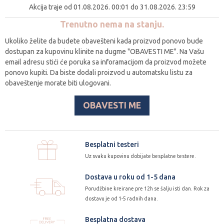
Akcija traje od 01.08.2026. 00:01 do 31.08.2026. 23:59
Trenutno nema na stanju.
Ukoliko želite da budete obavešteni kada proizvod ponovo bude
dostupan za kupovinu klinite na dugme "OBAVESTI ME". Na Vašu
email adresu stići će poruka sa inforamacijom da proizvod možete
ponovo kupiti. Da biste dodali proizvod u automatsku listu za
obaveštenje morate biti ulogovani.
OBAVESTI ME
Besplatni testeri
Uz svaku kupovinu dobijate besplatne testere.
Dostava u roku od 1-5 dana
Porudžbine kreirane pre 12h se šalju isti dan. Rok za
dostavu je od 1-5 radnih dana.
Besplatna dostava