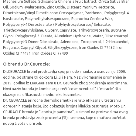
Magnesium Sulfate, Schisandra Chinensis Fruit Extract, Oryza Sativa Bran
Oil, Sodium Hyaluronate, Zinc Oxide, Disteardimonium Hectorite,
Dimethicone/Vinyl Dimethicone Crosspolymer, Panthenol, Polyglyceryl-4
Isostearate, Polymethylsilsesquioxane, Euphorbia Cerifera Wax,
Polyglyceryl-4 Diisostearate / Polyhydroxystearate/ Sebacate,
Triethoxycaprylylsilane, Glyceryl Caprylate, Trihydroxystearin, Butylene
Glycol, Polyglyceryl-3 Oleate, Aluminium Hydroxide, Water, Diisostearoyl
Polyglyceryl-3 Dimer Dilinoleate, Adenosine, Tocopherol, 1,2-Hexanediol,
Fragance, Caprylyl Glycol, Ethylhexyglycerin, Iron Oxides CI 77492, Iron
Oxides CI 77491, Iron Oxides CI 77499
O brendu Dr.Ceuracle:
Dr.CEURACLE brend predstavlja spoj prirode i nauke, a osnovan je 2000.
godine, od strane tri doktora Li, Ji i Ham. Naziv kompanije promenjen je
2019. godine iz LeeGeeHaam u Dr. Ceuracle zbog proširenja asortimana.
Novi naziv brenda je kombinacija reči "cosmoceutical" i "miracle" što
ukazuje na efikasnost i medicinsku kozmetiku.
Dr. CEURACLE prirodna dermokozmetika je vrlo efikasna u tretiranju
određenih stanja kože, što dokazuju brojna klinička testiranja. Moto Dr.
CEURACLE brenda je "lepota je pametna", a simbol na proizvodima ovog
brenda predstavlja znak procenta (%) i semena, koje označava početak
novog života u prirodi.