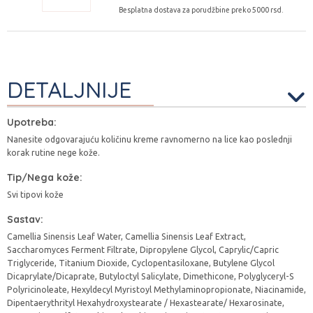
Besplatna dostava za porudžbine preko 5000 rsd.
DETALJNIJE
Upotreba:
Nanesite odgovarajuću količinu kreme ravnomerno na lice kao poslednji
korak rutine nege kože.
Tip/Nega kože:
Svi tipovi kože
Sastav:
Camellia Sinensis Leaf Water, Camellia Sinensis Leaf Extract,
Saccharomyces Ferment Filtrate, Dipropylene Glycol, Caprylic/Capric
Triglyceride, Titanium Dioxide, Cyclopentasiloxane, Butylene Glycol
Dicaprylate/Dicaprate, Butyloctyl Salicylate, Dimethicone, Polyglyceryl-S
Polyricinoleate, Hexyldecyl Myristoyl Methylaminopropionate, Niacinamide,
Dipentaerythrityl Hexahydroxystearate / Hexastearate/ Hexarosinate,