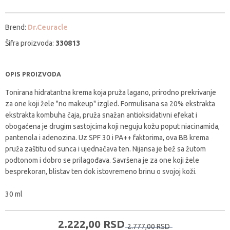
Brend:
Dr.Ceuracle
Šifra proizvoda:
330813
OPIS PROIZVODA
Tonirana hidratantna krema koja pruža lagano, prirodno prekrivanje
za one koji žele "no makeup" izgled. Formulisana sa 20% ekstrakta
ekstrakta kombuha čaja, pruža snažan antioksidativni efekat i
obogaćena je drugim sastojcima koji neguju kožu poput niacinamida,
pantenola i adenozina. Uz SPF 30 i PA++ faktorima, ova BB krema
pruža zaštitu od sunca i ujednačava ten. Nijansa je bež sa žutom
podtonom i dobro se prilagođava. Savršena je za one koji žele
besprekoran, blistav ten dok istovremeno brinu o svojoj koži.
30 ml
2.222,
00
RSD
2.777,
00
RSD