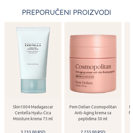
PREPORUČENI PROIZVODI
Skin1004 Madagascar
Pem Delian Cosmopolitan
Mi
Centella Hyalu-Cica
Anti-Aging krema sa
f
Moisture krema 75 ml
peptidima 50 ml
3.233,
00
RSD
2.255,
00
RSD