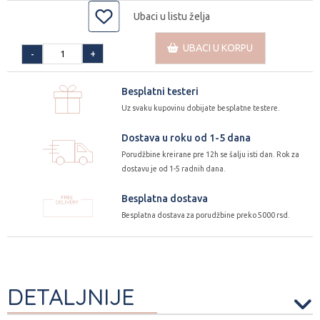
Ubaci u listu želja
UBACI U KORPU
+
-
Besplatni testeri
Uz svaku kupovinu dobijate besplatne testere.
Dostava u roku od 1-5 dana
Porudžbine kreirane pre 12h se šalju isti dan. Rok za
dostavu je od 1-5 radnih dana.
Besplatna dostava
Besplatna dostava za porudžbine preko 5000 rsd.
DETALJNIJE