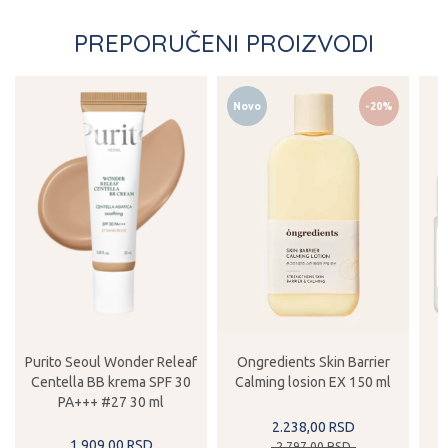
PREPORUČENI PROIZVODI
Novo
-20%
Purito Seoul Wonder Releaf
Ongredients Skin Barrier
Centella BB krema SPF 30
Calming losion EX 150 ml
PA+++ #27 30 ml
2.238,
00
RSD
1.909,
00
RSD
2.797,
00
RSD