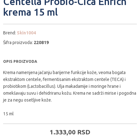
Centella Probio-Cica Enrich
krema 15 ml
Brend:
Skin1004
Šifra proizvoda:
220819
OPIS PROIZVODA
Krema namenjena jačanju barijerne funkcije kože, veoma bogata
ekstraktom centele, fermentisanim ekstraktom centele (TECA) i
probiotikom (Lactobacillus). Ulja makadamije i moringe hrane i
omekšavaju suvu i dehidriranu kožu. Krema ne sadrži mirise i pogodna
je za negu osetljive kože.
15 ml
1.333,
00
RSD