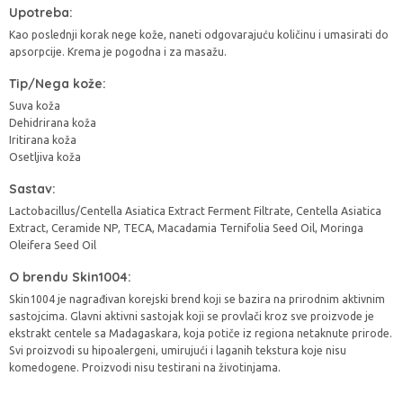
Upotreba:
Kao poslednji korak nege kože, naneti odgovarajuću količinu i umasirati do
apsorpcije. Krema je pogodna i za masažu.
Tip/Nega kože:
Suva koža
Dehidrirana koža
Iritirana koža
Osetljiva koža
Sastav:
Lactobacillus/Centella Asiatica Extract Ferment Filtrate, Centella Asiatica
Extract, Ceramide NP, TECA, Macadamia Ternifolia Seed Oil, Moringa
Oleifera Seed Oil
O brendu Skin1004:
Skin1004 je nagrađivan korejski brend koji se bazira na prirodnim aktivnim
sastojcima. Glavni aktivni sastojak koji se provlači kroz sve proizvode je
ekstrakt centele sa Madagaskara, koja potiče iz regiona netaknute prirode.
Svi proizvodi su hipoalergeni, umirujući i laganih tekstura koje nisu
komedogene. Proizvodi nisu testirani na životinjama.